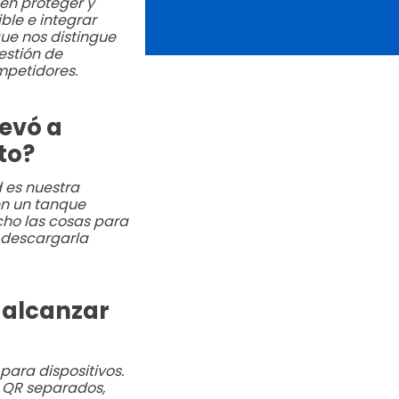
en proteger y
ble e integrar
ue nos distingue
estión de
mpetidores.
levó a
to?
 es nuestra
en un tanque
cho las cosas para
 descargarla
 alcanzar
ara dispositivos.
s QR separados,