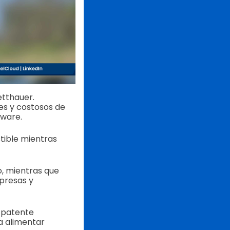
etthauer.
es y costosos de
tware.
tible mientras
, mientras que
mpresas y
a patente
a alimentar