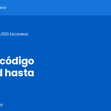
añol
6,000 Escaneos
 código
d hasta
26