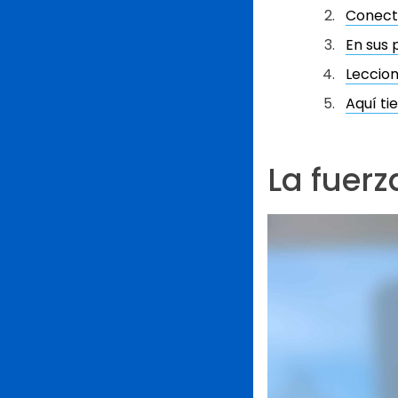
Conecta
En sus 
Leccion
Aquí t
La fuerz