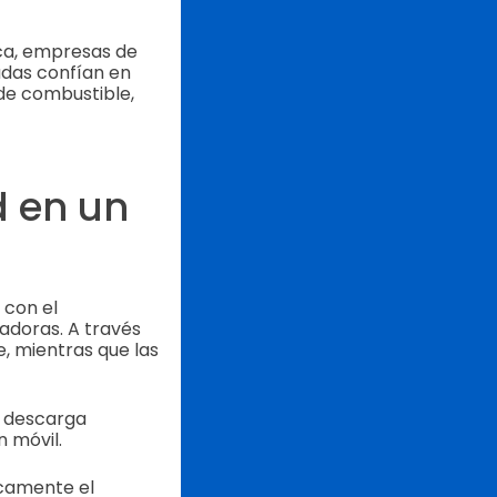
ica, empresas de
adas confían en
 de combustible,
d en un
 con el
adoras. A través
, mientras que las
de descarga
n móvil.
camente el