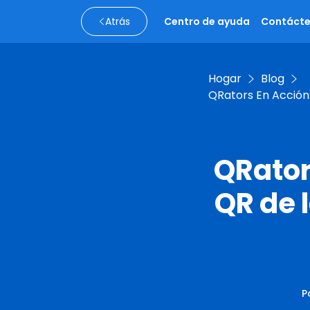
Atrás
Centro de ayuda
Contáct
Hogar
Blog
QRators En Acción
QRator
QR de 
P