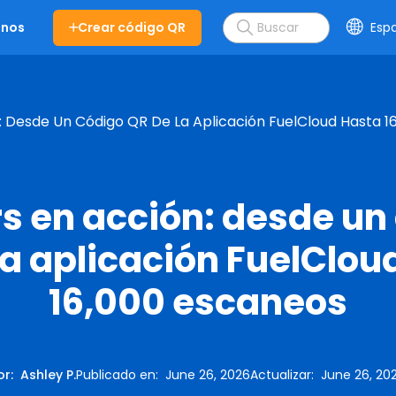
Crear código QR
Esp
enos
: Desde Un Código QR De La Aplicación FuelCloud Hasta 1
s en acción: desde un
la aplicación FuelClou
16,000 escaneos
or
:
Ashley P.
Publicado en
:
June 26, 2026
Actualizar
:
June 26, 20