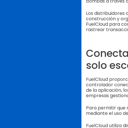
bombas a través de
Los distribuidores
construcción y or
FuelCloud para con
rastrear transacci
Conecta
solo es
FuelCloud proporc
controlador conec
de la aplicación,
empresas gestiona
Para permitir que m
mediante el uso de
FuelCloud utiliza 