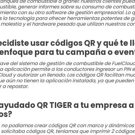
anques de combustible a granel: nuestros clientes pued
ustible, generar informes sobre su consumo de combusti
iento con su otro software de gestión empresarial. Lo q
s la tecnología para ofrecer herramientas potentes de g
 molestia y el hardware pesado que utilizan nuestros co
cidiste usar códigos QR y qué te l
e enfoque para tu campaña o even
ve del sistema de gestión de combustible de FuelCloud
La aplicación permite a los conductores ingresar un PIN 
oud y autorizar un llenado. Los códigos QR facilitan mu
ue aún no tienen la aplicación instalada, ya que pueden
r a repostar.
yudado QR TIGER a tu empresa a
os?
, no podíamos crear códigos QR con marca y dinámicos p
 solicitaba códigos QR, teníamos que imprimir 2 código