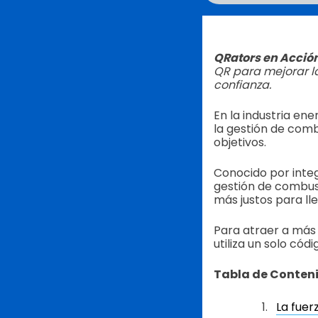
QRators en Acció
QR para mejorar la
confianza.
En la industria ene
la gestión de comb
objetivos.
Conocido por integ
gestión de combust
más justos para lle
Para atraer a más 
utiliza un solo có
Tabla de Conten
La fuer