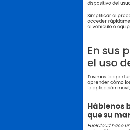
dispositivo del usu
Simplificar el pro
acceder rápidament
el vehículo o equi
En sus p
el uso d
Tuvimos la oportun
aprender cómo los
la aplicación móvil,
Háblenos 
que su mar
FuelCloud hace un