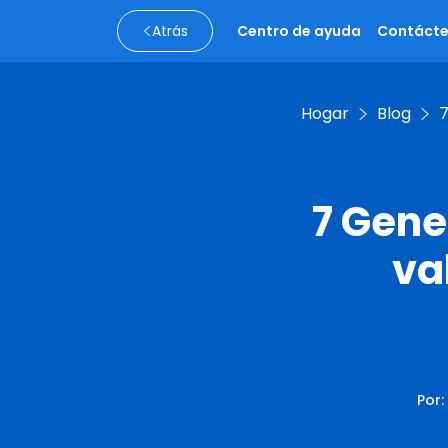
Atrás
Centro de ayuda
Contáct
Hogar
Blog
7
7 Gene
va
Por