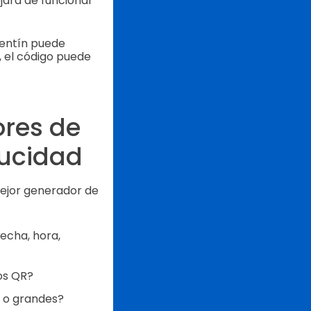
jará de funcionar
lentín puede
, el código puede
res de
ducidad
mejor generador de
echa, hora,
gos QR?
 o grandes?