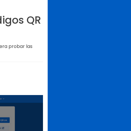
digos QR
era probar las