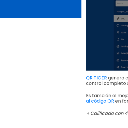
QR TIGER
genera c
control completo s
Es también el mejo
al código QR
en fo
⭐ Calificado con 4.