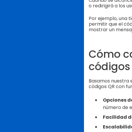
Cuando se alcance 
o redirigirá a los u
Por ejemplo, una t
permitir que el có
mostrar un mensaje
Cómo co
códigos
Basamos nuestra e
códigos QR con fu
Opciones d
número de e
Facilidad d
Escalabilid