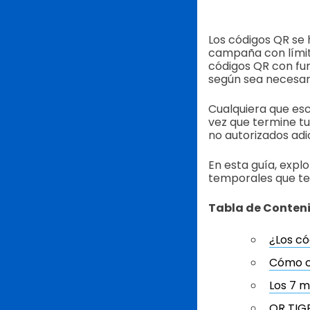
Los códigos QR se 
campaña con límite
códigos QR con fun
según sea necesar
Cualquiera que esc
vez que termine t
no autorizados adi
En esta guía, exp
temporales que te
Tabla de Conten
¿Los c
Cómo c
Los 7 m
QR TIG