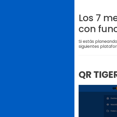
Los 7 m
con fun
Si estás planeand
siguientes platafo
QR TIGE