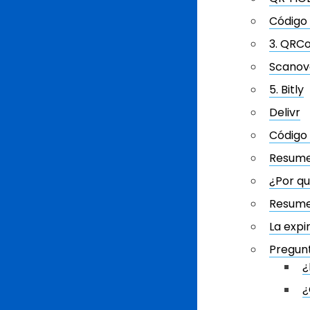
Código
3. QRC
Scanov
5. Bitly
Delivr
Código
Resume
¿Por qu
Resum
La expi
Pregun
¿
¿