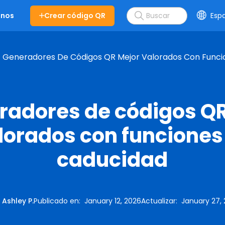
Crear código QR
Esp
enos
 Generadores De Códigos QR Mejor Valorados Con Func
radores de códigos Q
lorados con funciones
caducidad
:
Ashley P.
Publicado en
:
January 12, 2026
Actualizar
:
January 27,