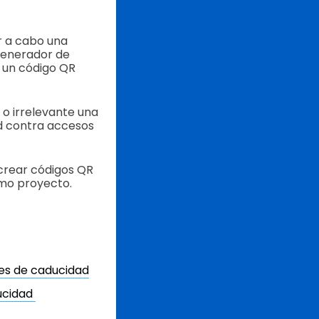
r a cabo una
 generador de
 un código QR
 o irrelevante una
d contra accesos
crear códigos QR
imo proyecto.
es de caducidad
ucidad