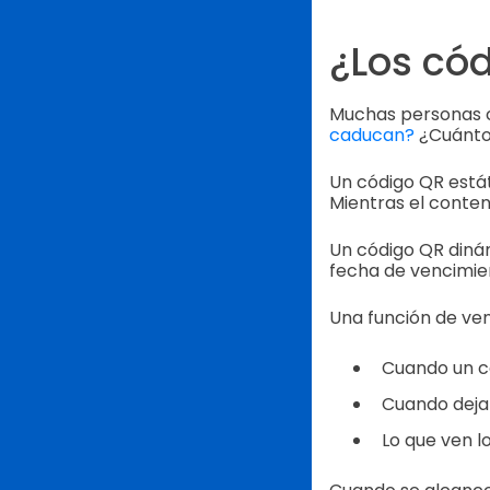
¿Los có
Muchas personas 
caducan?
¿Cuánto 
Un código QR está
Mientras el conten
Un código QR dinám
fecha de vencimie
Una función de ven
Cuando un c
Cuando deja
Lo que ven l