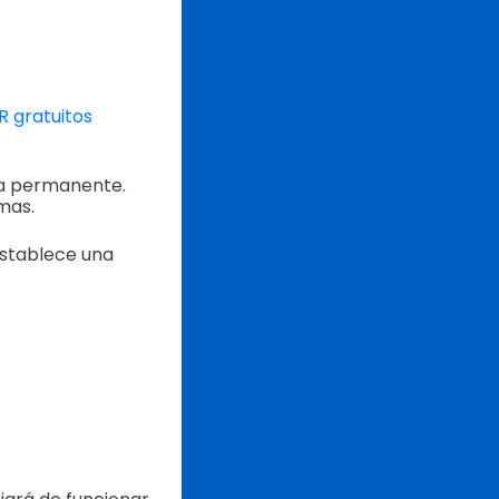
R gratuitos
ma permanente.
mas.
establece una