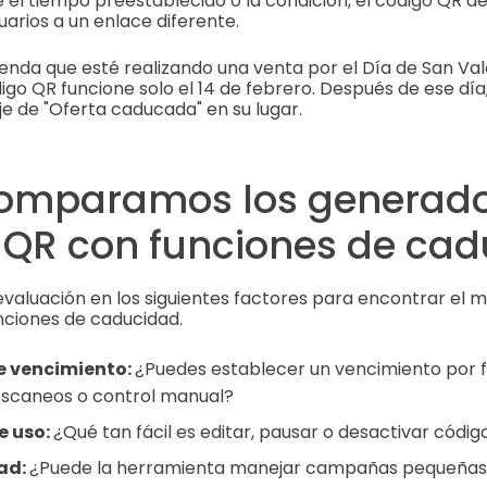
el tiempo preestablecido o la condición, el código QR de
suarios a un enlace diferente.
ienda que esté realizando una venta por el Día de San Va
digo QR funcione solo el 14 de febrero. Después de ese día
 de "Oferta caducada" en su lugar.
mparamos los generado
 QR con funciones de ca
valuación en los siguientes factores para encontrar el 
nciones de caducidad.
e vencimiento:
¿Puedes establecer un vencimiento por f
scaneos o control manual?
e uso:
¿Qué tan fácil es editar, pausar o desactivar códi
ad:
¿Puede la herramienta manejar campañas pequeñas