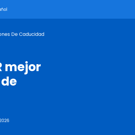
añol
iones De Caducidad
R mejor
 de
 2026