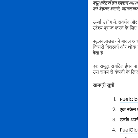
क्यूआरेटर्स इन एक्शन
व्या
को बेहतर बनाने, जागरूकता 
ऊर्जा उद्योग में, संवर्ध
उद्देश्य प्राप्त करने के ल
फ्यूलक्लाउड को बादल आधार
जिससे वितरकों और थोक व
देता है।
एक समृद्ध, संगठित ईंधन 
उस समय से कंपनी के लिए
सामग्री सूची
FuelClou
एक स्कैन 
उनके अपने
FuelClou