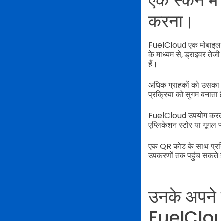
एक स्कैन म
करना।
FuelCloud एक मोबाइल ऐप प
के माध्यम से, ड्राइवर तेजी
हैं।
अधिक ग्राहकों को उसका 
प्रक्रिया को सुगम बनाता 
FuelCloud उपयोग करत
एप्लिकेशन स्टोर या गूगल प्ल
एक QR कोड के साथ प्रक्र
उपकरणों तक पहुंच सकते ह
उनके अपने 
FuelClo