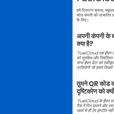
हमें ट्रिस्टन क्रूथ, फ्यू
कोड कंपनी को प्रचारित करन
के लिए।
अपनी कंपनी के बार
क्या है?
"FuelCloud एक ईंधन प्रब
को सुरक्षित और नियंत्रित 
साथ ईंधन डेटा को एकीकृत
प्रतियोगी जो हमारे विपक्ष
तुमने QR कोड क
दृष्टिकोण को क्यो
"FuelCloud के ईंधन प्र
टैंक में पिन डालने और भर
पहले से ही ऐप इंस्टॉल नह