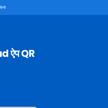
हिन्दी
ud ऐप QR