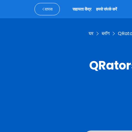
वापस
सहायता केंद्र
हमसे संपर्क करें
घर
ब्लॉग
QRator
QRators