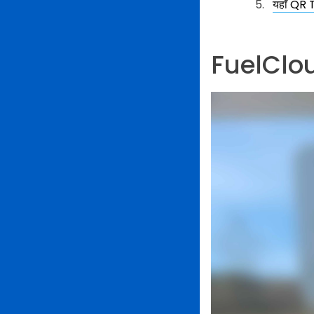
यहाँ QR 
FuelCloud