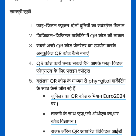
सामग्री सूची
फाइ-जिटल फ्यूजन: दोनों दुनियों का सर्वश्रेष्ठ मिलान
फिजिकल-डिजिटल मार्केटिंग में QR कोड की ताकत
सबसे अच्छे QR कोड जेनरेटर का उपयोग करके
अनुकूलित QR कोड कैसे बनाएं
QR कोड कहाँ चमक सकते हैं?: आपके फाइ-जिटल
प्लेग्राउंड के लिए प्राइम स्पॉट्स
ब्रांड्स QR कोड के माध्यम से phy-gital मार्केटिंग
के साथ कैसे जीत रहे हैं
जुपिलर का QR कोड अभियान Euro2024
पर।
ताजगी के साथ जूजू ग्लो ओओएच क्यूआर
कोड विज्ञापन।
राल्फ लॉरेन QR आधारित डिजिटल आईडी