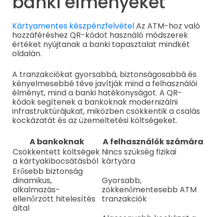
banki élményeket
Kártyamentes készpénzfelvétel
Az ATM-hoz való
hozzáféréshez QR-kódot használó módszerek
értéket nyújtanak a banki tapasztalat mindkét
oldalán.
A tranzakciókat gyorsabbá, biztonságosabbá és
kényelmesebbé téve javítják mind a felhasználói
élményt, mind a banki hatékonyságot. A QR-
kódok segítenek a bankoknak modernizálni
infrastruktúrájukat, miközben csökkentik a csalás
kockázatát és az üzemeltetési költségeket.
A bankoknak
A felhasználók számára
Csökkentett költségek
Nincs szükség fizikai
a kártyakibocsátásból
kártyára
Erősebb biztonság
dinamikus,
Gyorsabb,
alkalmazás-
zökkenőmentesebb ATM
ellenőrzött hitelesítés
tranzakciók
által