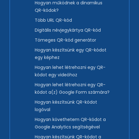
Hogyan működnek a dinamikus
QR-kódok?
Több URL QR-kód
Digitális névjegykártya QR-kód
Tömeges QR-kód generátor
Hogyan készítsünk egy QR-kódot
egy képhez
Hogyan lehet létrehozni egy QR-
kódot egy videóhoz
Hogyan lehet létrehozni egy QR-
kódot a(z) Google Form számára?
Hogyan készítsünk QR-kódot
logóval
Hogyan követhetem QR-kódot a
Google Analytics segítségével
Hogyan készítsünk QR-kódot a