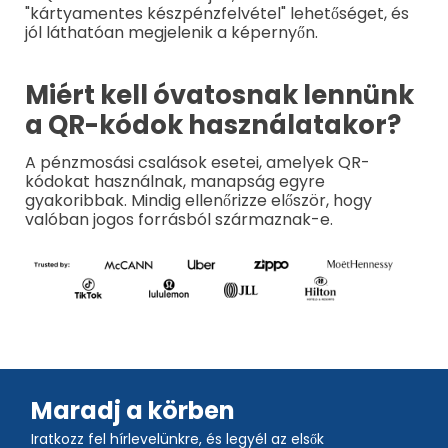
"kártyamentes készpénzfelvétel" lehetőséget, és
jól láthatóan megjelenik a képernyőn.
Miért kell óvatosnak lennünk
a QR-kódok használatakor?
A pénzmosási csalások esetei, amelyek QR-
kódokat használnak, manapság egyre
gyakoribbak. Mindig ellenőrizze először, hogy
valóban jogos forrásból származnak-e.
Maradj a körben
Iratkozz fel hírlevelünkre, és legyél az elsők