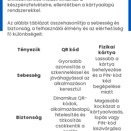
készpénzfelvételre, ellentétben a kártyaalapú
rendszerekkel.
Az alábbi táblázat összehasonlítja a sebesség és
biztonság, a felhasználói élmény és az elérhetőség
fő különbségeit:
Fizikai
Tényezők
QR kód
kártya
Lassabb a
Gyorsabb
kártya
azonosítás a
behelyezése
szkenneléssel és
Sebesség
és a PIN-kód
jóváhagyással az
kézi
alkalmazáson
begépelése
keresztül
miatt
Dinamikus QR-
Magasabb
kódok,
kockázat a
alkalmazásalapú
kártyaolvasás,
hitelesítés és
Biztonság
lopás vagy
titkosítás
PIN-kód
csökkentik a
kiszivárgása