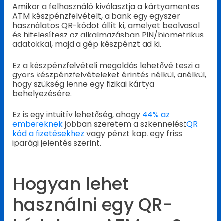
Amikor a felhasználó kiválasztja a kártyamentes
ATM készpénzfelvételt, a bank egy egyszer
használatos QR-kódot állít ki, amelyet beolvasol
és hitelesítesz az alkalmazásban PIN/biometrikus
adatokkal, majd a gép készpénzt ad ki.
Ez a készpénzfelvételi megoldás lehetővé teszi a
gyors készpénzfelvételeket érintés nélkül, anélkül,
hogy szükség lenne egy fizikai kártya
behelyezésére.
Ez is egy intuitív lehetőség, ahogy
44% az
embereknek
jobban szeretem a szkennelést
QR
kód a fizetésekhez
vagy pénzt kap, egy friss
iparági jelentés szerint.
Hogyan lehet
használni egy QR-