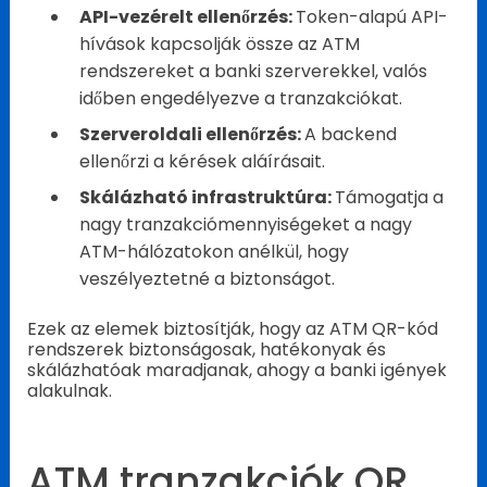
API-vezérelt ellenőrzés:
Token-alapú API-
hívások kapcsolják össze az ATM
rendszereket a banki szerverekkel, valós
időben engedélyezve a tranzakciókat.
Szerveroldali ellenőrzés:
A backend
ellenőrzi a kérések aláírásait.
Skálázható infrastruktúra:
Támogatja a
nagy tranzakciómennyiségeket a nagy
ATM-hálózatokon anélkül, hogy
veszélyeztetné a biztonságot.
Ezek az elemek biztosítják, hogy az ATM QR-kód
rendszerek biztonságosak, hatékonyak és
skálázhatóak maradjanak, ahogy a banki igények
alakulnak.
ATM tranzakciók QR