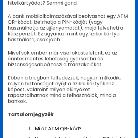
hitelkártyádat? Semmi gond.
A bank mobilalkalmazásával beolvashat egy ATM
QR-kódot, beírhatja a PIN-kódját (vagy
használhatja az ujjlenyomatát), majd felveheti a
készpénzét. Ez ugyanaz, mint egy fizikai kártya
használata, csak jobb.
Mivel sok ember már visel okostelefont, ez az
érintésmentes lehetőség gyorsabbá és
biztonságosabbá teszi a tranzakciókat.
Ebben a blogban felfedezzük, hogyan működik,
milyen biztonságot nyújt a fizikai kártyákhoz
képest, valamint milyen előnyöket
tapasztalhatnak mind a felhasználók, mind a
bankok.
Tartalomjegyzék
Mi az ATM QR-kód?