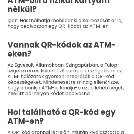
ATM-ből a fizikai kártyám
nélkül?
Igen. Használhatja mobilbanki alkalmazását arra,
hogy beolvaszon egy QR-kódot az ATM-en.
Vannak QR-kódok az ATM-
eken?
Az Egyesült Államokban, Szingapúrban, a Fülöp-
szigeteken és különböző európai országokban az
ATM-hálózatok gyorsan integrálják a QR-kód
képességeket. Mindenesetre mindig ellenőrizze,
hogy a bankja ATM-je kínálja-e ezt a lehetőséget,
mielőtt bármilyen kódot beolvasna.
Hol található a QR-kód egy
ATM-en?
A QR-kód azonnal létrejön, miután kiválasztotta a