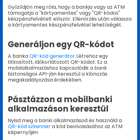
Győződjön meg róla, hogy a bankja vagy az ATM
támogatja a "kártyamentes" vagy "QR-kódos"
készpénzfelvételt először. Ellenőrzés után válassza
a kártyamentes készpénzfelvétel lehetőségét.
Generáljon egy QR-kódot
A banka
QR-kód generátor
Létrehoz egy
titkosított, időkorlátozott QR-kódot. Ez a
mobilalkalmazáshoz kapcsolódik a bank
biztonságos API-ján keresztül a klónozás
megakadályozása érdekében.
Pásztázzon a mobilbanki
alkalmazáson keresztül
Nyisd meg a banki alkalmazásod és használd a
QR-kód szkenner
a kód beolvasásához az ATM
képernyőjén