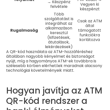
→ Készpénz
Vegyen ki
felvétele
készpénzt
Több
szolgáltatást is
Csak az ATM
integrálhat az
által
alkalmazáson
Rugalmaság
támogatott
keresztül
funkciókra
(kifizetések,
korlátozva
átutalások,
lekérdezések)
A QR-kód használata az ATM-hozzáféréshez
általában nagyobb kényelmet és biztonságot
nyújt, míg a hagyományos ATM-ek továbbra is
szélesebb körben elérhetőek maradnak alacsony
technológiai követelményeik miatt.
Hogyan javítja az ATM
QR-kód rendszer a