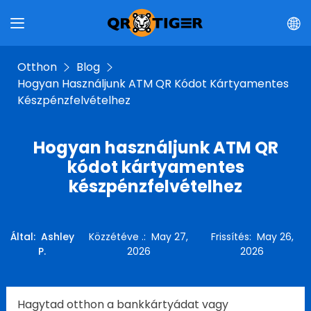
Otthon
Blog
Hogyan Használjunk ATM QR Kódot Kártyamentes
Készpénzfelvételhez
Hogyan használjunk ATM QR
kódot kártyamentes
készpénzfelvételhez
Által
:
Ashley
Közzétéve .
:
May 27,
Frissítés
:
May 26,
P.
2026
2026
Hagytad otthon a bankkártyádat vagy