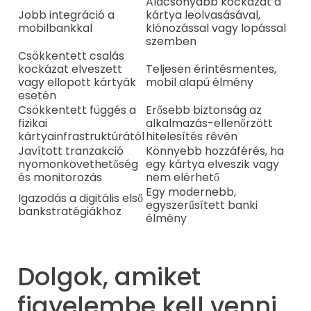
Alacsonyabb kockázat a
Jobb integráció a
kártya leolvasásával,
mobilbankkal
klónozással vagy lopással
szemben
Csökkentett csalás
kockázat elveszett
Teljesen érintésmentes,
vagy ellopott kártyák
mobil alapú élmény
esetén
Csökkentett függés a
Erősebb biztonság az
fizikai
alkalmazás-ellenőrzött
kártyainfrastruktúrától
hitelesítés révén
Javított tranzakció
Könnyebb hozzáférés, ha
nyomonkövethetőség
egy kártya elveszik vagy
és monitorozás
nem elérhető
Egy modernebb,
Igazodás a digitális első
egyszerűsített banki
bankstratégiákhoz
élmény
Dolgok, amiket
figyelembe kell venni,