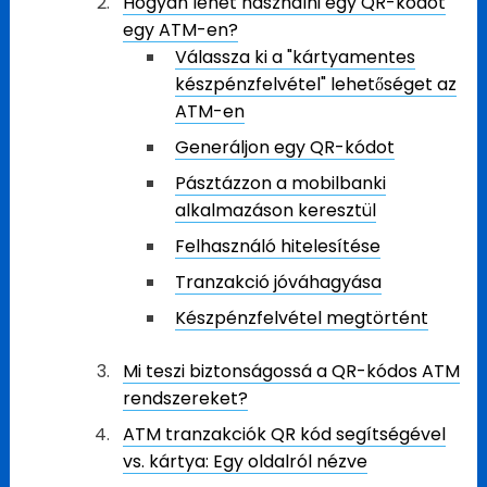
Hogyan lehet használni egy QR-kódot
egy ATM-en?
Válassza ki a "kártyamentes
készpénzfelvétel" lehetőséget az
ATM-en
Generáljon egy QR-kódot
Pásztázzon a mobilbanki
alkalmazáson keresztül
Felhasználó hitelesítése
Tranzakció jóváhagyása
Készpénzfelvétel megtörtént
Mi teszi biztonságossá a QR-kódos ATM
rendszereket?
ATM tranzakciók QR kód segítségével
vs. kártya: Egy oldalról nézve