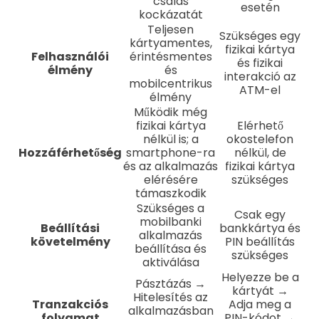
csalás
esetén
kockázatát
Teljesen
Szükséges egy
kártyamentes,
fizikai kártya
Felhasználói
érintésmentes
és fizikai
élmény
és
interakció az
mobilcentrikus
ATM-el
élmény
Működik még
fizikai kártya
Elérhető
nélkül is; a
okostelefon
Hozzáférhetőség
smartphone-ra
nélkül, de
és az alkalmazás
fizikai kártya
elérésére
szükséges
támaszkodik
Szükséges a
Csak egy
mobilbanki
Beállítási
bankkártya és
alkalmazás
követelmény
PIN beállítás
beállítása és
szükséges
aktiválása
Helyezze be a
Pásztázás →
kártyát →
Hitelesítés az
Tranzakciós
Adja meg a
alkalmazásban
folyamat
PIN-kódot →