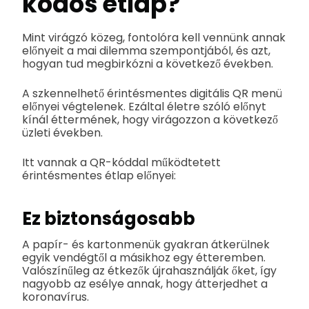
kódos étlap?
Mint virágzó közeg, fontolóra kell vennünk annak
előnyeit a mai dilemma szempontjából, és azt,
hogyan tud megbirkózni a következő években.
A szkennelhető érintésmentes digitális QR menü
előnyei végtelenek. Ezáltal életre szóló előnyt
kínál éttermének, hogy virágozzon a következő
üzleti években.
Itt vannak a QR-kóddal működtetett
érintésmentes étlap előnyei:
Ez biztonságosabb
A papír- és kartonmenük gyakran átkerülnek
egyik vendégtől a másikhoz egy étteremben.
Valószínűleg az étkezők újrahasználják őket, így
nagyobb az esélye annak, hogy átterjedhet a
koronavírus.