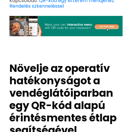
Kapcsolódó:
QR-kód egy étterem menüjéhez:
Rendelés szkenneléssel
Növelje az operatív
hatékonyságot a
vendéglátóiparban
egy QR-kód alapú
érintésmentes étlap
segítségével