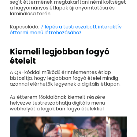
segít éttermének megtakarítani némi költséget
a hagyományos étlapok újranyomtatása és
laminálása terén.
Kapcsolódó:
7 lépés a testreszabott interaktív
éttermi menü létrehozásához
Kiemeli legjobban fogyó
ételeit
A QR-kóddal működő érintésmentes étlap
biztosítja, hogy legjobban fogyó ételei mindig
azonnal elérhetők legyenek a digitális étlapon.
Az étterem főoldalának kiemelt részére
helyezve testreszabhatja digitális menü
webhelyét a legjobban fogyó ételekkel.