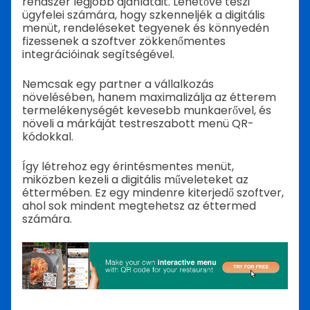
rendszer legjobb ajánlatait. Lehetővé teszi
ügyfelei számára, hogy szkenneljék a digitális
menüt, rendeléseket tegyenek és könnyedén
fizessenek a szoftver zökkenőmentes
integrációinak segítségével.
Nemcsak egy partner a vállalkozás
növelésében, hanem maximalizálja az étterem
termelékenységét kevesebb munkaerővel, és
növeli a márkáját testreszabott menü QR-
kódokkal.
Így létrehoz egy érintésmentes menüt,
miközben kezeli a digitális műveleteket az
éttermében.
Ez egy mindenre kiterjedő szoftver,
ahol sok mindent megtehetsz az éttermed
számára.