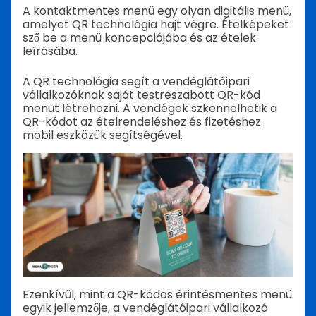
A kontaktmentes menü egy olyan digitális menü,
amelyet QR technológia hajt végre. Ételképeket
sző be a menü koncepciójába és az ételek
leírásába.
A QR technológia segít a vendéglátóipari
vállalkozóknak saját testreszabott QR-kód
menüt létrehozni. A vendégek szkennelhetik a
QR-kódot az ételrendeléshez és fizetéshez
mobil eszközük segítségével.
Ezenkívül, mint a QR-kódos érintésmentes menü
egyik jellemzője, a vendéglátóipari vállalkozó