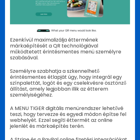
Ezenkívül maximalizálja éttermének
márkaépítését a QR technológiával
működtetett érintésmentes menü személyre
szabásával.
Személyre szabhatja a szkennelhető
érintésmentes étlapját úgy, hogy integrál egy
színpalettát, logót és egy cselekvésre ösztönző
állítást, amely legjobban illik az étterem
személyiségéhez.
A MENU TIGER digitális menürendszer lehetővé
teszi, hogy tervezze és egyedi módon építse fel
webhelyét. Ezzel segíti éttermét az online
jelenlét és márkaépítés terén.
A Stripe és a PayPal online fizetési integrációkat