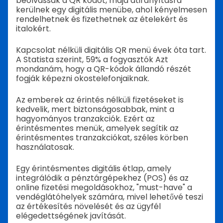
beolvassák a QR kódot, majd átirányításra
kerülnek egy digitális menübe, ahol kényelmesen
rendelhetnek és fizethetnek az ételekért és
italokért.
Kapcsolat nélküli digitális QR menü
évek óta tart.
A Statista szerint,
59% a fogyasztók
Azt
mondanám, hogy a QR-kódok állandó részét
fogják képezni okostelefonjaiknak.
Az emberek az érintés nélküli fizetéseket is
kedvelik, mert biztonságosabbak, mint a
hagyományos tranzakciók. Ezért az
érintésmentes menük, amelyek segítik az
érintésmentes tranzakciókat, széles körben
használatosak.
Egy érintésmentes digitális étlap, amely
integrálódik a pénztárgépekhez (POS) és az
online fizetési megoldásokhoz, "must-have" a
vendéglátóhelyek számára, mivel lehetővé teszi
az értékesítés növelését és az ügyfél
elégedettségének javítását.