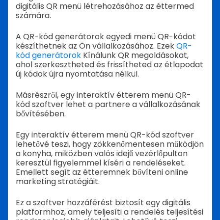
digitális QR menü létrehozásához az éttermed
számára.
A QR-kód generátorok egyedi menü QR-kódot
készíthetnek az Ön vállalkozásához. Ezek
QR-
kód generátorok
Kínálunk QR megoldásokat,
ahol szerkesztheted és frissítheted az étlapodat
új kódok újra nyomtatása nélkül.
Másrészről, egy interaktív étterem menü QR-
kód szoftver lehet a partnere a vállalkozásának
bővítésében.
Egy interaktív étterem menü QR-kód szoftver
lehetővé teszi, hogy zökkenőmentesen működjön
a konyha, miközben valós idejű vezérlőpulton
keresztül figyelemmel kíséri a rendeléseket.
Emellett segít az étteremnek bővíteni online
marketing stratégiáit.
Ez a szoftver hozzáférést biztosít egy digitális
platformhoz, amely teljesíti a rendelés teljesítési