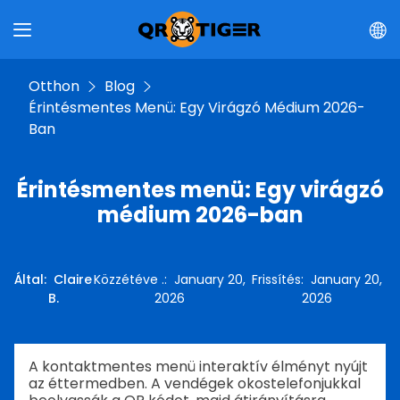
Otthon
Blog
Érintésmentes Menü: Egy Virágzó Médium 2026-
Ban
Érintésmentes menü: Egy virágzó
médium 2026-ban
Által
:
Claire
Közzétéve .
:
January 20,
Frissítés
:
January 20,
B.
2026
2026
A kontaktmentes menü interaktív élményt nyújt
az éttermedben. A vendégek okostelefonjukkal