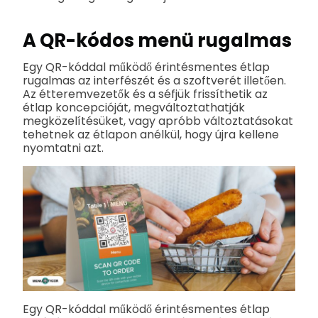
A QR-kódos menü rugalmas
Egy QR-kóddal működő érintésmentes étlap
rugalmas az interfészét és a szoftverét illetően.
Az étteremvezetők és a séfjük frissíthetik az
étlap koncepcióját, megváltoztathatják
megközelítésüket, vagy apróbb változtatásokat
tehetnek az étlapon anélkül, hogy újra kellene
nyomtatni azt.
Egy QR-kóddal működő érintésmentes étlap