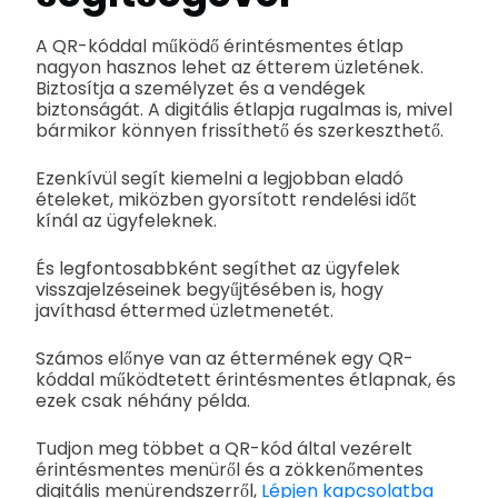
A QR-kóddal működő érintésmentes étlap
nagyon hasznos lehet az étterem üzletének.
Biztosítja a személyzet és a vendégek
biztonságát. A digitális étlapja rugalmas is, mivel
bármikor könnyen frissíthető és szerkeszthető.
Ezenkívül segít kiemelni a legjobban eladó
ételeket, miközben gyorsított rendelési időt
kínál az ügyfeleknek.
És legfontosabbként segíthet az ügyfelek
visszajelzéseinek begyűjtésében is, hogy
javíthasd éttermed üzletmenetét.
Számos előnye van az éttermének egy QR-
kóddal működtetett érintésmentes étlapnak, és
ezek csak néhány példa.
Tudjon meg többet a QR-kód által vezérelt
érintésmentes menüről és a zökkenőmentes
digitális menürendszerről,
Lépjen kapcsolatba