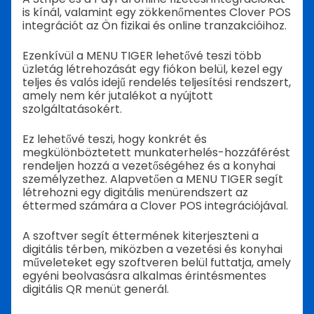
is kínál, valamint egy zökkenőmentes Clover POS
integrációt az Ön fizikai és online tranzakcióihoz.
Ezenkívül a MENU TIGER lehetővé teszi több
üzletág létrehozását egy fiókon belül, kezel egy
teljes és valós idejű rendelés teljesítési rendszert,
amely nem kér jutalékot a nyújtott
szolgáltatásokért.
Ez lehetővé teszi, hogy konkrét és
megkülönböztetett munkaterhelés-hozzáférést
rendeljen hozzá a vezetőségéhez és a konyhai
személyzethez.
Alapvetően a MENU TIGER segít
létrehozni egy digitális menürendszert az
éttermed számára a Clover POS integrációjával.
A szoftver segít éttermének kiterjeszteni a
digitális térben, miközben a vezetési és konyhai
műveleteket egy szoftveren belül futtatja, amely
egyéni beolvasásra alkalmas érintésmentes
digitális QR menüt generál.