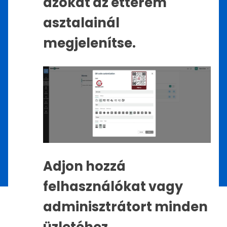
azokat az étterem
asztalainál
megjelenítse.
Adjon hozzá
felhasználókat vagy
adminisztrátort minden
üzletéhez.