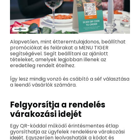
Alapvetően, mint étteremtulajdonos, beállíthat
promóciókat és felárakat a MENU TIGER
segítségével. Segít beállítani az ajánlott
tételeket, amelyek legjobban illenek az
eredetileg rendelt ételhez.
Így lesz mindig vonzó és csábító a séf választása
a leendő vásárlók számára.
Felgyorsítja a rendelés
várakozási idejét
Egy QR-kóddal működő érintésmentes étlap
gyorsíthatja az ügyfelek rendelésre várakozási
idejét. Egyszerűen leolvashatják a kódot és