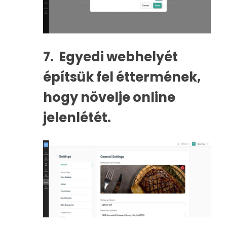
7.
Egyedi webhelyét
építsük fel éttermének,
hogy növelje online
jelenlétét.