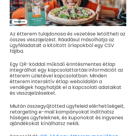
Az étterem tulajdonosa és vezetése letöltheti az
összes visszajelzést. Ráadásul másolhatja az
ügyféladatait a kitöltött űrlapokból egy CSV
fájlba.
Egy QR-kóddal működő érintésmentes étlap
integrálhat egy kapcsolattartási információt az
étterem üzletével kapcsolatban. Minden
étterem interaktív étlap weboldalán a
vendégek hagyhatják el a kapcsolati adataikat
és visszajelzéseiket.
Miután összegyűjtötted ügyfeleid elérhetőségeit,
retargeting e-mail kampányokat indíthatsz
hűséges ügyfeleknek, és kuponokat és ingyenes
ajándékokat kínálhatsz nekik.