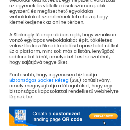
weboldal készítővel. Ez egy népszerű választás
az egyének és vállalkozások számára, akik
egyszerű és megfizethető egyoldalas
weboldalakat szeretnének létrehozni, hogy
kiemelkedjenek az online térben.
A Strikingly fő ereje abban rejlik, hogy vizuálisan
vonzó egylapos weboldalakat épít, tökéletes
választás kezdőknek kódolási tapasztalat nélkül.
Ez a platform, mint sok más a listán, lenyűgöző
sablonokat kínál, amelyeket testre szabhat,
hogy sajátjává tegye őket.
Fontosabb, hogy ingyenesen biztosítja
Biztonságos Socket Réteg
(SSL) tanúsítvány,
amely megnyugtatja a látogatókat, hogy egy
biztonságos kapcsolattal rendelkező webhelyre
lépnek be.