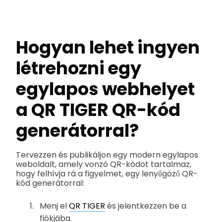
Hogyan lehet ingyen
létrehozni egy
egylapos webhelyet
a QR TIGER QR-kód
generátorral?
Tervezzen és publikáljon egy modern egylapos
weboldalt, amely vonzó QR-kódot tartalmaz,
hogy felhívja rá a figyelmet, egy lenyűgöző QR-
kód generátorral:
Menj el
QR TIGER
és jelentkezzen be a
fiókjába.