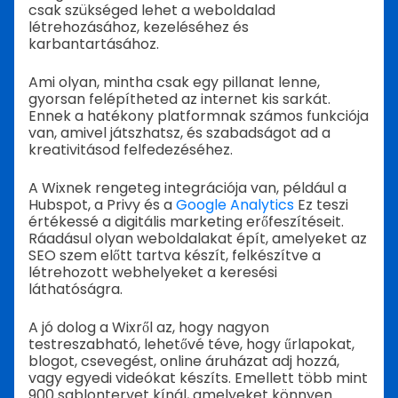
csak szükséged lehet a weboldalad
létrehozásához, kezeléséhez és
karbantartásához.
Ami olyan, mintha csak egy pillanat lenne,
gyorsan felépítheted az internet kis sarkát.
Ennek a hatékony platformnak számos funkciója
van, amivel játszhatsz, és szabadságot ad a
kreativitásod felfedezéséhez.
A Wixnek rengeteg integrációja van, például a
Hubspot, a Privy és a
Google Analytics
Ez teszi
értékessé a digitális marketing erőfeszítéseit.
Ráadásul olyan weboldalakat épít, amelyeket az
SEO szem előtt tartva készít, felkészítve a
létrehozott webhelyeket a keresési
láthatóságra.
A jó dolog a Wixről az, hogy nagyon
testreszabható, lehetővé téve, hogy űrlapokat,
blogot, csevegést, online áruházat adj hozzá,
vagy egyedi videókat készíts. Emellett több mint
900 sablontervet kínál, amelyeket könnyen