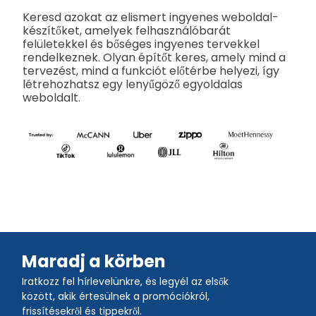
Keresd azokat az elismert ingyenes weboldal-
készítőket, amelyek felhasználóbarát
felületekkel és bőséges ingyenes tervekkel
rendelkeznek. Olyan építőt keres, amely mind a
tervezést, mind a funkciót előtérbe helyezi, így
létrehozhatsz egy lenyűgöző egyoldalas
weboldalt.
Maradj a körben
Iratkozz fel hírlevelünkre, és legyél az elsők
között, akik értesülnek a promóciókról,
frissítésekről és tippekről.