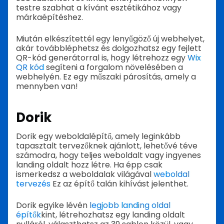
testre szabhat a kívánt esztétikához vagy
márkaépítéshez.
Miután elkészítettél egy lenyűgöző új webhelyet,
akár továbbléphetsz és dolgozhatsz egy fejlett
QR-kód generátorral is, hogy létrehozz egy
Wix
QR kód
segíteni a forgalom növelésében a
webhelyén. Ez egy műszaki párosítás, amely a
mennyben van!
Dorik
Dorik egy weboldalépítő, amely leginkább
tapasztalt tervezőknek ajánlott, lehetővé téve
számodra, hogy teljes weboldalt vagy ingyenes
landing oldalt hozz létre. Ha épp csak
ismerkedsz a weboldalak világával
weboldal
tervezés
Ez az építő talán kihívást jelenthet.
Dorik egyike lévén
legjobb landing oldal
építők
kint, létrehozhatsz egy landing oldalt