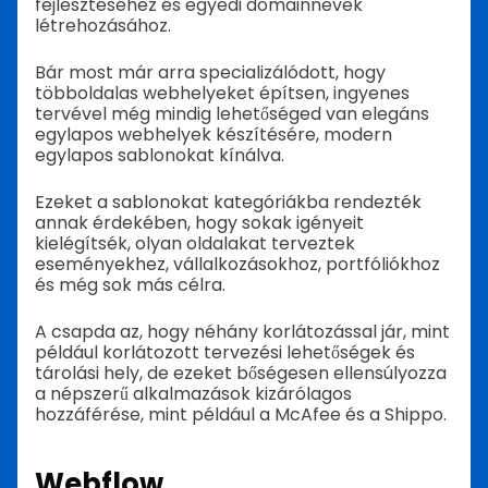
fejlesztéséhez és egyedi domainnevek
létrehozásához.
Bár most már arra specializálódott, hogy
többoldalas webhelyeket építsen, ingyenes
tervével még mindig lehetőséged van elegáns
egylapos webhelyek készítésére, modern
egylapos sablonokat kínálva.
Ezeket a sablonokat kategóriákba rendezték
annak érdekében, hogy sokak igényeit
kielégítsék, olyan oldalakat terveztek
eseményekhez, vállalkozásokhoz, portfóliókhoz
és még sok más célra.
A csapda az, hogy néhány korlátozással jár, mint
például korlátozott tervezési lehetőségek és
tárolási hely, de ezeket bőségesen ellensúlyozza
a népszerű alkalmazások kizárólagos
hozzáférése, mint például a McAfee és a Shippo.
Webflow