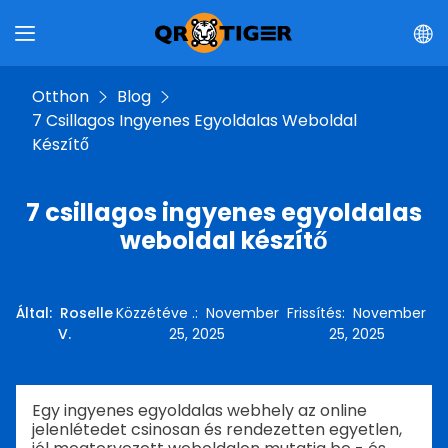
Otthon
Blog
7 Csillagos Ingyenes Egyoldalas Weboldal
Készítő
7 csillagos ingyenes egyoldalas
weboldal készítő
Által
:
Roselle
Közzétéve .
:
November
Frissítés
:
November
V.
25, 2025
25, 2025
Egy ingyenes egyoldalas webhely az online
jelenlétedet csinosan és rendezetten egyetlen,