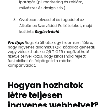
iparágát (pl. marketing és reklám,
művészet és design stb.).
Óvatosan olvasd el és fogadd el az
Általános Szerződési Feltételeket, majd
kattints
Regisztráció
.
Pro tipp:
Regisztrálhatsz egy freemium fiókra,
hogy ingyenes dinamikus QR-kódokat generálj,
vagy választhatsz a QR TIGER megfizethető
fizetős tervei közül, hogy kihasználd fejlett
funkcióikat és felpörgetd a márka
kampányaidat.
Hogyan hozhatok
létre teljesen
ingyenes webhelyet?