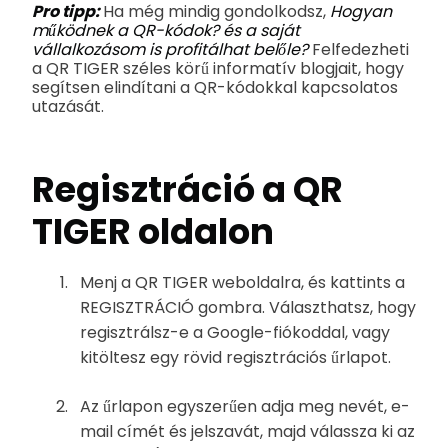
Pro tipp:
Ha még mindig gondolkodsz,
Hogyan
működnek a QR-kódok?
és a saját
vállalkozásom is profitálhat belőle?
Felfedezheti
a QR TIGER széles körű informatív blogjait, hogy
segítsen elindítani a QR-kódokkal kapcsolatos
utazását.
Regisztráció a QR
TIGER oldalon
Menj a QR TIGER weboldalra, és kattints a
REGISZTRÁCIÓ gombra. Választhatsz, hogy
regisztrálsz-e a Google-fiókoddal, vagy
kitöltesz egy rövid regisztrációs űrlapot.
Az űrlapon egyszerűen adja meg nevét, e-
mail címét és jelszavát, majd válassza ki az