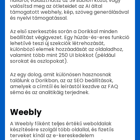
nulláról, választhatsz az 39 sablon közül, vagy
valósítsd meg az ötleteidet az AI által
támogatott webhely, kép, szöveg generálásával
és nyelvi támogatással.
Az első szerkesztés során a Dorikkal minden
beállítást végigvezet. Egy húzás-és-eres funkció
lehetővé teszi új szekciók létrehozását,
különböző elemek hozzáadását az oldaladhoz,
valamint több mint 250 UI blokkot (például
sorokat és oszlopokat).
Az egy dolog, amit különösen hasznosnak
találunk a Dorikban, az az SEO beállítások,
amelyek a címtől és leírástól kezdve az FAQ
séma és az analitikáig terjednek.
Weebly
A Weebly főként teljes értékű weboldalak
készítésére szolgál több oldallal, és fizetős
terveket kínál az e-kereskedelem