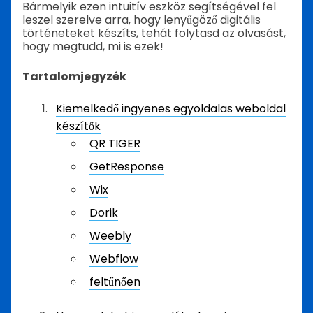
Bármelyik ezen intuitív eszköz segítségével fel
leszel szerelve arra, hogy lenyűgöző digitális
történeteket készíts, tehát folytasd az olvasást,
hogy megtudd, mi is ezek!
Tartalomjegyzék
Kiemelkedő ingyenes egyoldalas weboldal
készítők
QR TIGER
GetResponse
Wix
Dorik
Weebly
Webflow
feltűnően