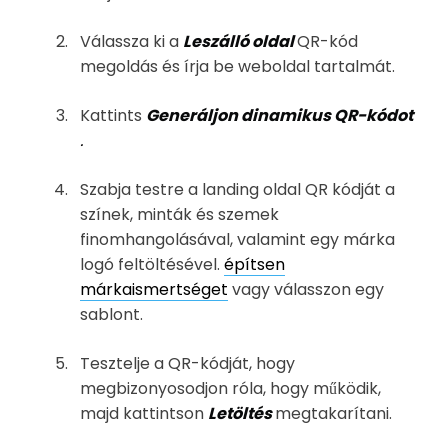
Válassza ki a
Leszálló oldal
QR-kód
megoldás és írja be weboldal tartalmát.
Kattints
Generáljon dinamikus QR-kódot
.
Szabja testre a landing oldal QR kódját a
színek, minták és szemek
finomhangolásával, valamint egy márka
logó feltöltésével.
építsen
márkaismertséget
vagy válasszon egy
sablont.
Tesztelje a QR-kódját, hogy
megbizonyosodjon róla, hogy működik,
majd kattintson
Letöltés
megtakarítani.