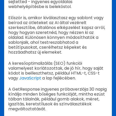
sejtetted - ingyenes egyoldalas
webhelyépítésbe is belekóstol.
Először is, amikor kiválasztasz egy sablont vagy
beírod az ötleteket az AI által vezérelt
szerkesztőbe, általános elképzelést kapsz arról,
hogy hogyan szeretnéd, hogy nézzen ki az
oldalad. Különösen könnyen módosíthatók a
sablonjaik, ahol testreszabhatod a
betűtípusokat, cserélhetsz képeket és
hozzáadhatsz új elemeket.
A keresőoptimalizálás (SEO) funkciói
valamelyest korlátozottak, de jó hír, hogy saját
kódot is beilleszthetsz, például HTML-t, CSS-t
vagy
JavaScript
a lap fejlécében.
A GetResponse ingyenes próbaverziója 30 napig
kínálja minden bőséges funkcióját, mintha ezüst
tálban tálalnák, például gomb alakok, méret,
igazítás, keretstílusok és színválasztékok
megváltoztatását.