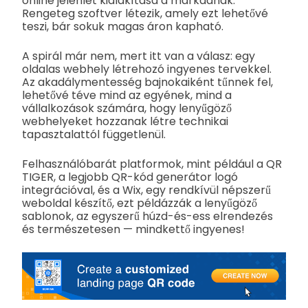
online jelenlét kialakítása a márkádnak.
Rengeteg szoftver létezik, amely ezt lehetővé
teszi, bár sokuk magas áron kapható.
A spirál már nem, mert itt van a válasz: egy
oldalas webhely létrehozó ingyenes tervekkel.
Az akadálymentesség bajnokaiként tűnnek fel,
lehetővé téve mind az egyének, mind a
vállalkozások számára, hogy lenyűgöző
webhelyeket hozzanak létre technikai
tapasztalattól függetlenül.
Felhasználóbarát platformok, mint például a QR
TIGER, a legjobb QR-kód generátor logó
integrációval, és a Wix, egy rendkívül népszerű
weboldal készítő, ezt példázzák a lenyűgöző
sablonok, az egyszerű húzd-és-ess elrendezés
és természetesen — mindkettő ingyenes!