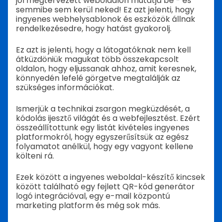
jól megtervezett weboldalon mutatja be - és
semmibe sem kerül neked! Ez azt jelenti, hogy
ingyenes webhelysablonok és eszközök állnak
rendelkezésedre, hogy hatást gyakorolj.
Ez azt is jelenti, hogy a látogatóknak nem kell
átküzdöniük magukat több összekapcsolt
oldalon, hogy eljussanak ahhoz, amit keresnek,
könnyedén lefelé görgetve megtalálják az
szükséges információkat.
Ismerjük a technikai zsargon megküzdését, a
kódolás ijesztő világát és a webfejlesztést. Ezért
összeállítottunk egy listát kivételes ingyenes
platformokról, hogy egyszerűsítsük az egész
folyamatot anélkül, hogy egy vagyont kellene
költeni rá.
Ezek között a ingyenes weboldal-készítő kincsek
között található egy fejlett QR-kód generátor
logó integrációval, egy e-mail központú
marketing platform és még sok más.