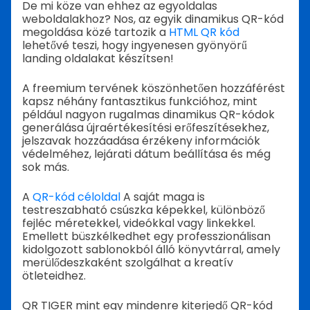
De mi köze van ehhez az egyoldalas
weboldalakhoz? Nos, az egyik dinamikus QR-kód
megoldása közé tartozik a
HTML QR kód
lehetővé teszi, hogy ingyenesen gyönyörű
landing oldalakat készítsen!
A freemium tervének köszönhetően hozzáférést
kapsz néhány fantasztikus funkcióhoz, mint
például nagyon rugalmas dinamikus QR-kódok
generálása újraértékesítési erőfeszítésekhez,
jelszavak hozzáadása érzékeny információk
védelméhez, lejárati dátum beállítása és még
sok más.
A
QR-kód céloldal
A saját maga is
testreszabható csúszka képekkel, különböző
fejléc méretekkel, videókkal vagy linkekkel.
Emellett büszkélkedhet egy professzionálisan
kidolgozott sablonokból álló könyvtárral, amely
merülődeszkaként szolgálhat a kreatív
ötleteidhez.
QR TIGER mint egy mindenre kiterjedő QR-kód