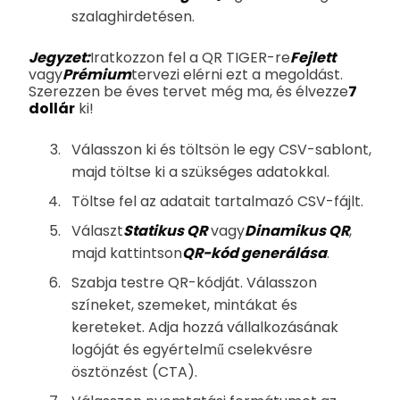
szalaghirdetésen.
Jegyzet:
Iratkozzon fel a QR TIGER-re
Fejlett
vagy
Prémium
tervezi elérni ezt a megoldást.
Szerezzen be éves tervet még ma, és élvezze
7
dollár
ki!
Válasszon ki és töltsön le egy CSV-sablont,
majd töltse ki a szükséges adatokkal.
Töltse fel az adatait tartalmazó CSV-fájlt.
Választ
Statikus QR
vagy
Dinamikus QR
,
majd kattintson
QR-kód generálása
.
Szabja testre QR-kódját. Válasszon
színeket, szemeket, mintákat és
kereteket. Adja hozzá vállalkozásának
logóját és egyértelmű cselekvésre
ösztönzést (CTA).