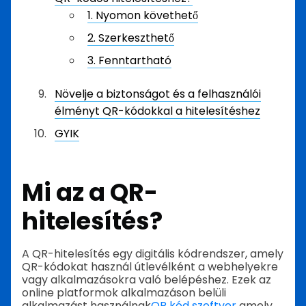
1. Nyomon követhető
2. Szerkeszthető
3. Fenntartható
Növelje a biztonságot és a felhasználói
élményt QR-kódokkal a hitelesítéshez
GYIK
Mi az a QR-
hitelesítés?
A QR-hitelesítés egy digitális kódrendszer, amely
QR-kódokat használ útlevélként a webhelyekre
vagy alkalmazásokra való belépéshez. Ezek az
online platformok alkalmazáson belüli
alkalmazást használnak
QR kód szoftver
amely