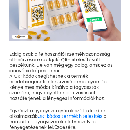
Eddig csak a felhasználói személyazonosság
ellenőrzésére szolgáló QR-hitelesítésről
beszéltünk. De van még egy dolog, amit ez az
innováció képes tenni.
A QR-kódok segíthetnek a termék
eredetiségének ellenőrzésében is, gyors és
kényelmes módot kínálva a fogyasztók
számára, hogy egyetlen beolvasással
hozzáférjenek a lényeges információkhoz.
Egyrészt a gyógyszergyárak széles körben
alkalmazták
QR-kódos termékhitelesítés
a
hamisított gyógyszerek életveszélyes
fenyegetésének leküzdésére.