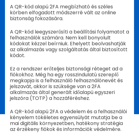
A QR-kód alapú 2FA megbízható és széles
körben elfogadott módszerré vált az online
biztonság fokozására.
A QR-kód leegyszerűsíti a beállítási folyamatot a
felhasználók számára. Nem kell bonyolult
kódokat kézzel beírniuk. Ehelyett beolvashatják
az alkalmazás vagy szolgáltatás által biztosított
kódot.
Ez a rendszer erőteljes biztonsági réteget ad a
fiókokhoz. Még ha egy rosszindulatú szereplő
megkapja is a felhasználó felhasználónevét és
jelszavát, akkor is szüksége van a 2FA
alkalmazás által generált időalapú egyszeri
jelszóra (TOTP) a hozzáféréshez.
A QR-kód alapú 2FA a védelem és a felhasználói
kényelem tökéletes egyensúlyát mutatja be a
mai digitális környezetben, hatékony stratégia
az érzékeny fiókok és információk védelmére.