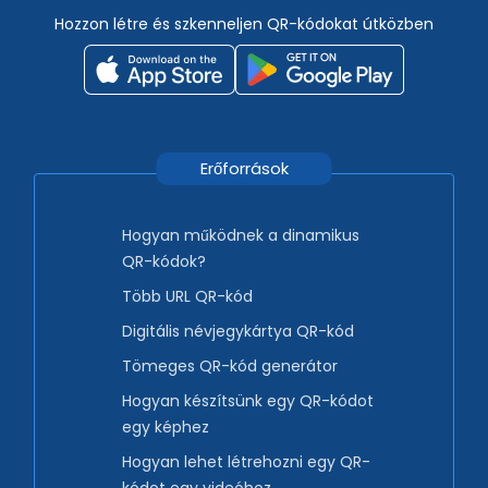
Hozzon létre és szkenneljen QR-kódokat útközben
Erőforrások
Hogyan működnek a dinamikus
QR-kódok?
Több URL QR-kód
Digitális névjegykártya QR-kód
Tömeges QR-kód generátor
Hogyan készítsünk egy QR-kódot
egy képhez
Hogyan lehet létrehozni egy QR-
kódot egy videóhoz