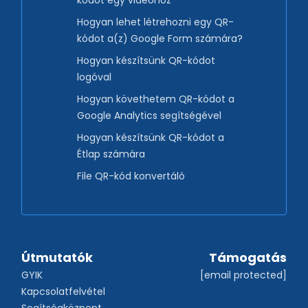
Hogyan lehet létrehozni egy QR-
kódot a(z) Google Form számára?
Hogyan készítsünk QR-kódot
logóval
Hogyan követhetem QR-kódot a
Google Analytics segítségével
Hogyan készítsünk QR-kódot a
Étlap számára
File QR-kód konvertáló
Útmutatók
Támogatás
GYIK
[email protected]
Kapcsolatfelvétel
Segítségközpont