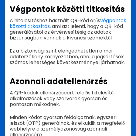
Végpontok közötti titkosítás
A hitelesítéshez használt QR-kód erős
végpontok
közötti titkosítás
, ami azt jelenti, hogy a QR-kód
generálásától az érvényesítésig az adatok
biztonságban vannak a kíváncsi szemektől.
Ez a biztonsági szint elengedhetetlen a mai
adatérzékeny környezetben, ahol a jogsértések
számos lehetséges következménnyel járhatnak.
Azonnali adatellenőrzés
A QR-kódok ellenőrzéséért felelős hitelesítő
alkalmazások vagy szerverek gyorsan és
pontosan működnek.
Minden kódot gyorsan feldolgoznak, egyszeri
jelszót (OTP) generálnak, és elküldik a megfelelő
webhelyre a személyazonosság azonnali
ellenőrzésére.