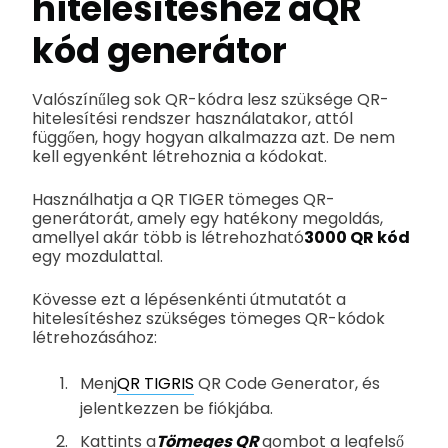
hitelesítéshez a
QR
kód generátor
Valószínűleg sok QR-kódra lesz szüksége QR-
hitelesítési rendszer használatakor, attól
függően, hogy hogyan alkalmazza azt. De nem
kell egyenként létrehoznia a kódokat.
Használhatja a QR TIGER tömeges QR-
generátorát, amely egy hatékony megoldás,
amellyel akár több is létrehozható
3000 QR kód
egy mozdulattal.
Kövesse ezt a lépésenkénti útmutatót a
hitelesítéshez szükséges tömeges QR-kódok
létrehozásához:
Menj
QR TIGRIS
QR Code Generator, és
jelentkezzen be fiókjába.
Kattints a
Tömeges QR
gombot a legfelső