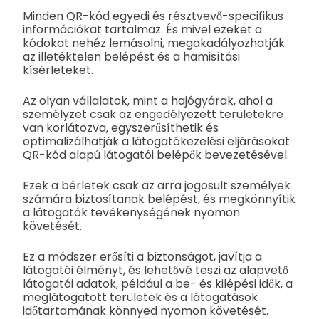
Minden QR-kód egyedi és résztvevő-specifikus
információkat tartalmaz. És mivel ezeket a
kódokat nehéz lemásolni, megakadályozhatják
az illetéktelen belépést és a hamisítási
kísérleteket.
Az olyan vállalatok, mint a hajógyárak, ahol a
személyzet csak az engedélyezett területekre
van korlátozva, egyszerűsíthetik és
optimalizálhatják a látogatókezelési eljárásokat
QR-kód alapú látogatói belépők bevezetésével.
Ezek a bérletek csak az arra jogosult személyek
számára biztosítanak belépést, és megkönnyítik
a látogatók tevékenységének nyomon
követését.
Ez a módszer erősíti a biztonságot, javítja a
látogatói élményt, és lehetővé teszi az alapvető
látogatói adatok, például a be- és kilépési idők, a
meglátogatott területek és a látogatások
időtartamának könnyed nyomon követését.