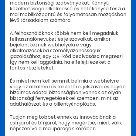
modern biztonsági szabványokat. Könnyű
kezelhetősége alkalmassá és hatékonysá teszi a
mai mobilközpontú és folyamatosan mozgásban
lévő társadalom számára.
A felhasználóknak többé nem kell megadniuk
felhasználónevüket és jelszavaikat, amikor
bejelentkeznek webhelyekre vagy
alkalmazásokba személyazonosságuk
igazolásához; egy QR-kód beolvasása megteszi.
Így nem kell aggódnia, ha elfelejti ezeket a
fontos részleteket.
És mivel nem kell semmit beírnia a webhelyre
vagy az alkalmazás felületére, jelszavai és egyéb
bizalmas adatai biztonságban vannak az olyan
biztonsági fenyegetésekkel szemben, mint az
adathalászat és a billentyűnaplózás.
Tudjon meg többet ennek az innovációnak a
csínjáról és bínjáról, hogy megértse, miért válik
népszerűvé a mai iparágak körében.