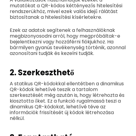
mutatókat a QR-kódos kéttényezős hitelesítési
rendszerükhöz, mivel ezek valós idejű rálátást
biztosítanak a hitelesítési kísérletekre.
Ezek az adatok segítenek a felhasználóknak
megbizonyosodni arról, hogy megpróbáltak-e
bejelentkezni vagy hozzáférni fiókjukhoz. Ha
bármilyen gyanús tevékenység történik, azonnal
azonosítani tudják és kezelni tudják.
2. Szerkeszthető
A statikus QR-kódokkal ellentétben a dinamikus
QR-kódok lehetővé teszik a tartalom
szerkesztését még azután is, hogy létrehozta és
kiosztotta őket. Ez a funkció rugalmassá teszi a
dinamikus QR-kódokat, lehetővé téve az
információk frissítését új kódok létrehozása
nélkül.