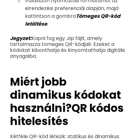
Válasszon nyomtatási formátumot az
elrendezési preferenciái alapján, majd
kattintson a gombra
Tömeges QR-kód
letöltése
.
Jegyzet:
Kapni fog egy .zip fájlt, amely
tartalmazza tömeges QR-kódjait. Ezeket a
kódokat kibonthatja és kinyomtathatja digitális
anyagaiba.
Miért jobb
dinamikus kódokat
használni?
QR kódos
hitelesítés
Kétféle QR-kód létezik: statikus és dinamikus.