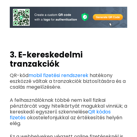
3. E-kereskedelmi
tranzakciók
QR-kód
mobil fizetési rendszerek
hatékony
eszközzé váltak a tranzakciók biztosítására és a
csalás megelőzésére.
A felhasználóknak többé nem kell fizikai
pénztárcát vagy hitelkártyát magukkal vinniük; a
kereskedő egyszerű szkennelése
QR kódos
fizetés
okostelefonjukkal az értékesítés helyén
elég.
Ez a webhelyeken végzett online fizetéseknél is