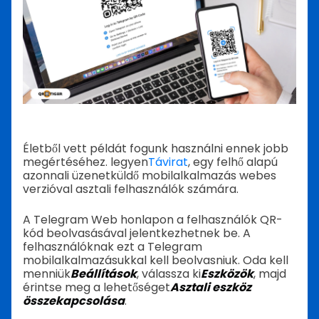
Életből vett példát fogunk használni ennek jobb
megértéséhez. legyen
Távirat
, egy felhő alapú
azonnali üzenetküldő mobilalkalmazás webes
verzióval asztali felhasználók számára.
A Telegram Web honlapon a felhasználók QR-
kód beolvasásával jelentkezhetnek be. A
felhasználóknak ezt a Telegram
mobilalkalmazásukkal kell beolvasniuk. Oda kell
menniük
Beállítások
, válassza ki
Eszközök
, majd
érintse meg a lehetőséget
Asztali eszköz
összekapcsolása
.