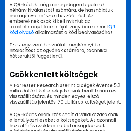
A QR-kódok még mindig idegen fogalmak
néhány kiválasztott számára, de használatuk
nem igényel műszaki hozzáértést. Az
embereknek csak ki kell nyitniuk az
okostelefonjuk kameráját vagy bármi mást
QR
kód olvasó
alkalmazást a kód beolvasásához.
Ez az egyszerű használat megkönnyíti a
hitelesítést az egyének számára, technikai
hátterüktől függetlenül.
Csökkentett költségek
A Forrester Research szerint a cégek évente 5,2
millió dollárt költenek jelszavak beállítására és
visszaállítására, és minden egyes jelszó-
visszaállítás jelentős, 70 dolláros költséget jelent.
A QR-kódos ellenőrzés segít a vállalkozásoknak
ellensúlyozni ezeket a költségeket. Az azonnali
hozzáférés csökkenti a biztonsági kulcsok