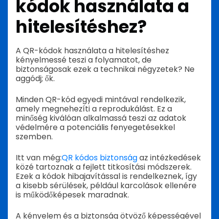
kódok használata a
hitelesítéshez?
A QR-kódok használata a hitelesítéshez
kényelmessé teszi a folyamatot, de
biztonságosak ezek a technikai négyzetek? Ne
aggódj; ők.
Minden QR-kód egyedi mintával rendelkezik,
amely megnehezíti a reprodukálást. Ez a
minőség kiválóan alkalmassá teszi az adatok
védelmére a potenciális fenyegetésekkel
szemben.
Itt van még:
QR kódos biztonság
az intézkedések
közé tartoznak a fejlett titkosítási módszerek.
Ezek a kódok hibajavítással is rendelkeznek, így
a kisebb sérülések, például karcolások ellenére
is működőképesek maradnak.
A kényelem és a biztonság ötvöző képességével