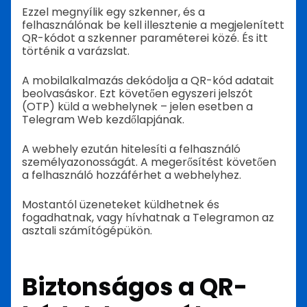
Ezzel megnyílik egy szkenner, és a
felhasználónak be kell illesztenie a megjelenített
QR-kódot a szkenner paraméterei közé. És itt
történik a varázslat.
A mobilalkalmazás dekódolja a QR-kód adatait
beolvasáskor. Ezt követően egyszeri jelszót
(OTP) küld a webhelynek – jelen esetben a
Telegram Web kezdőlapjának.
A webhely ezután hitelesíti a felhasználó
személyazonosságát. A megerősítést követően
a felhasználó hozzáférhet a webhelyhez.
Mostantól üzeneteket küldhetnek és
fogadhatnak, vagy hívhatnak a Telegramon az
asztali számítógépükön.
Biztonságos a QR-