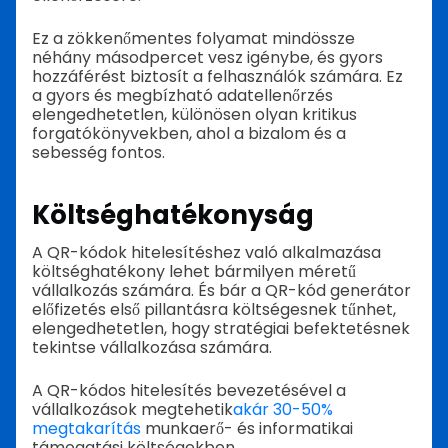
Ez a zökkenőmentes folyamat mindössze
néhány másodpercet vesz igénybe, és gyors
hozzáférést biztosít a felhasználók számára. Ez
a gyors és megbízható adatellenőrzés
elengedhetetlen, különösen olyan kritikus
forgatókönyvekben, ahol a bizalom és a
sebesség fontos.
Költséghatékonyság
A QR-kódok hitelesítéshez való alkalmazása
költséghatékony lehet bármilyen méretű
vállalkozás számára. És bár a QR-kód generátor
előfizetés első pillantásra költségesnek tűnhet,
elengedhetetlen, hogy stratégiai befektetésnek
tekintse vállalkozása számára.
A QR-kódos hitelesítés bevezetésével a
vállalkozások megtehetik
akár 30-50%
megtakarítás
munkaerő- és informatikai
támogatási költségekben.