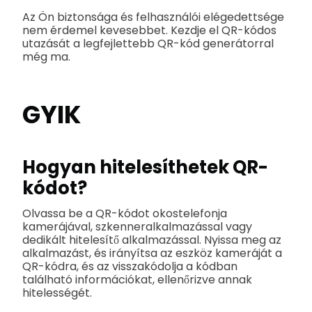
Az Ön biztonsága és felhasználói elégedettsége
nem érdemel kevesebbet. Kezdje el QR-kódos
utazását a legfejlettebb QR-kód generátorral
még ma.
GYIK
Hogyan hitelesíthetek QR-
kódot?
Olvassa be a QR-kódot okostelefonja
kamerájával, szkenneralkalmazással vagy
dedikált hitelesítő alkalmazással. Nyissa meg az
alkalmazást, és irányítsa az eszköz kameráját a
QR-kódra, és az visszakódolja a kódban
található információkat, ellenőrizve annak
hitelességét.