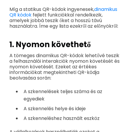
Míg a statikus QR-kódok ingyenesek,
dinamikus
QR kódok
fejlett funkciókkal rendelkezik,
amelyek jobbá teszik őket a hosszú távú
használatra. Íme egy lista ezekről az előnyökről:
1. Nyomon követhető
A tömeges dinamikus QR-kódok lehetővé teszik
a felhasználói interakciók nyomon követését és
nyomon követését. Ezeket az értékes
információkat megtekintheti QR-kódja
beolvasása során:
A szkennelések teljes száma és az
egyediek
A szkennelés helye és ideje
A szkenneléshez használt eszköz
A vállalkozások használhatják ezeket a