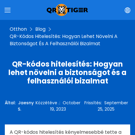
Otthon
Blog
QR-Kódos Hitelesítés: Hogyan Lehet Növelni A
Biztonságot És A Felhasználói Bizalmat
QR-kódos hitelesítés: Hogyan
lehet növelni a biztonságot és a
felhasználói bizalmat
Által
:
Jaesny
Közzétéve .
:
October
Frissítés
:
September
S.
19, 2023
25, 2025
A QR-kódos hitelesítés kényelmesebbé tette a