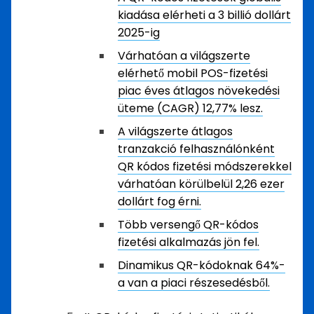
kiadása elérheti a 3 billió dollárt
2025-ig
Várhatóan a világszerte
elérhető mobil POS-fizetési
piac éves átlagos növekedési
üteme (CAGR) 12,77% lesz.
A világszerte átlagos
tranzakció felhasználónként
QR kódos fizetési módszerekkel
várhatóan körülbelül 2,26 ezer
dollárt fog érni.
Több versengő QR-kódos
fizetési alkalmazás jön fel.
Dinamikus QR-kódoknak 64%-
a van a piaci részesedésből.