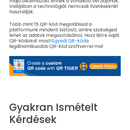
majd alkalmazást ennek a vonalkód verziójának.
Valójában a technológiát nemcsak fizetéseknél
használják.
Több mint 15 QR-kód megoldással a
platformunk mindent biztosít, amire szükséged
lehet az adatok megosztásához. Hozz létre saját
QR-kódokat most!
Egyedi QR-kód
a
legdinamikusabb QR-kód szoftverrel ma!
Gyakran Ismételt
Kérdések