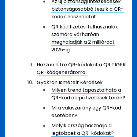
Az új biztonsági intézkedések
biztonságosabbá teszik a QR-
kódok használatát.
QR kód fizetési felhasználók
számára várhatóan
meghaladják a 2 milliárdot
2025-ig
Hozzon létre QR-kódokat a QR TIGER
QR-kódgenerátorral.
Gyakran Ismételt Kérdések
Milyen trend tapasztalható a
QR-kód alapú fizetések terén?
Mi a válaszarány egy QR-kód
esetében?
Melyik ország használja a
legtöbbet a QR-kódokat?