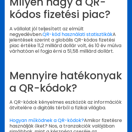
Milyen nagy a QR-
kódos fizetési piac?
A vállalat jól teljesített az elmúlt
negyedévben.
QR-kód használati statisztikák
A
jelentések szerint a globális QR-kódos fizetési
piac értéke 11,2 milliárd dollár volt, és 10 év múlva
várhatóan el fogja érni a 51,58 milliárd dollárt.
Mennyire hatékonyak
a QR-kódok?
A QR-kódok kényelmes eszközök az információk
átvitelére a digitális térből a fizikai világba.
Hogyan működnek a QR-kódok?
Amikor fizetésre
használják őket? Nos, a tranzakciók valójában
simábbak, mint a készpénz cseréje az