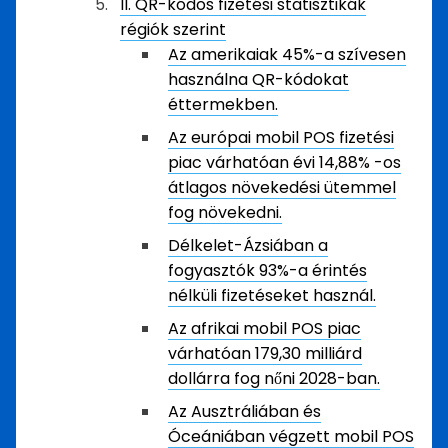
II. QR-kódos fizetési statisztikák
régiók szerint
Az amerikaiak 45%-a szívesen
használna QR-kódokat
éttermekben.
Az európai mobil POS fizetési
piac várhatóan évi 14,88% -os
átlagos növekedési ütemmel
fog növekedni.
Délkelet-Ázsiában a
fogyasztók 93%-a érintés
nélküli fizetéseket használ.
Az afrikai mobil POS piac
várhatóan 179,30 milliárd
dollárra fog nőni 2028-ban.
Az Ausztráliában és
Óceániában végzett mobil POS