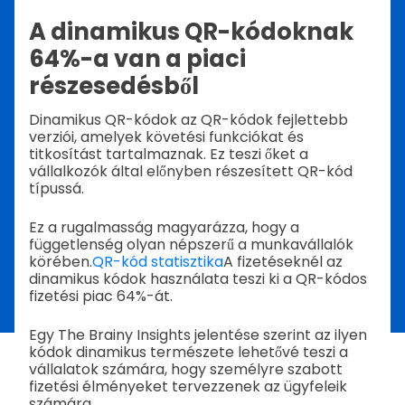
A dinamikus QR-kódoknak
64%-a van a piaci
részesedésből
Dinamikus QR-kódok az QR-kódok fejlettebb
verziói, amelyek követési funkciókat és
titkosítást tartalmaznak. Ez teszi őket a
vállalkozók által előnyben részesített QR-kód
típussá.
Ez a rugalmasság magyarázza, hogy a
függetlenség olyan népszerű a munkavállalók
körében.
QR-kód statisztika
A fizetéseknél az
dinamikus kódok használata teszi ki a QR-kódos
fizetési piac 64%-át.
Egy The Brainy Insights jelentése szerint az ilyen
kódok dinamikus természete lehetővé teszi a
vállalatok számára, hogy személyre szabott
fizetési élményeket tervezzenek az ügyfeleik
számára.