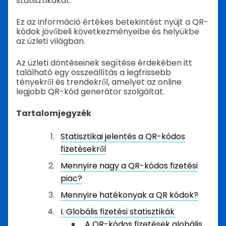
statisztikákat.
Ez az információ értékes betekintést nyújt a QR-
kódok jövőbeli következményeibe és helyükbe
az üzleti világban.
Az üzleti döntéseinek segítése érdekében itt
található egy összeállítás a legfrissebb
tényekről és trendekről, amelyet az online
legjobb QR-kód generátor szolgáltat.
Tartalomjegyzék
Statisztikai jelentés a QR-kódos
fizetésekről
Mennyire nagy a QR-kódos fizetési
piac?
Mennyire hatékonyak a QR kódok?
I. Globális fizetési statisztikák
A QR-kódos fizetések globális