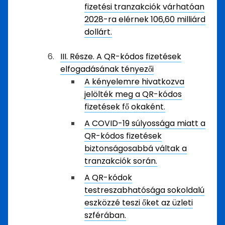
fizetési tranzakciók várhatóan
2028-ra elérnek 106,60 milliárd
dollárt.
III. Része. A QR-kódos fizetések
elfogadásának tényezői
A kényelemre hivatkozva
jelölték meg a QR-kódos
fizetések fő okaként.
A COVID-19 súlyossága miatt a
QR-kódos fizetések
biztonságosabbá váltak a
tranzakciók során.
A QR-kódok
testreszabhatósága sokoldalú
eszközzé teszi őket az üzleti
szférában.