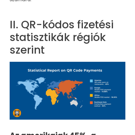
II. QR-kódos fizetési
statisztikák régiók
szerint