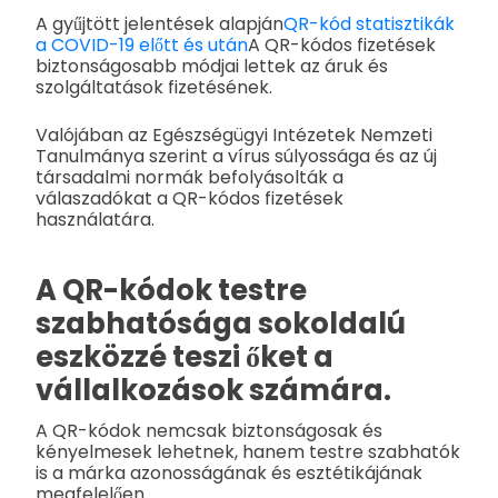
A gyűjtött jelentések alapján
QR-kód statisztikák
a COVID-19 előtt és után
A QR-kódos fizetések
biztonságosabb módjai lettek az áruk és
szolgáltatások fizetésének.
Valójában az Egészségügyi Intézetek Nemzeti
Tanulmánya szerint a vírus súlyossága és az új
társadalmi normák befolyásolták a
válaszadókat a QR-kódos fizetések
használatára.
A QR-kódok testre
szabhatósága sokoldalú
eszközzé teszi őket a
vállalkozások számára.
A QR-kódok nemcsak biztonságosak és
kényelmesek lehetnek, hanem testre szabhatók
is a márka azonosságának és esztétikájának
megfelelően.