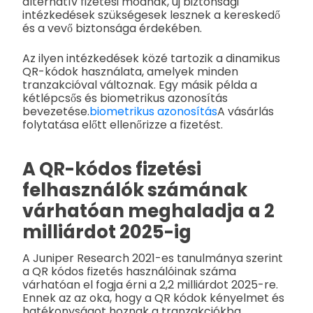
alternatív fizetési módnak, új biztonsági
intézkedések szükségesek lesznek a kereskedő
és a vevő biztonsága érdekében.
Az ilyen intézkedések közé tartozik a dinamikus
QR-kódok használata, amelyek minden
tranzakcióval változnak. Egy másik példa a
kétlépcsős és biometrikus azonosítás
bevezetése.
biometrikus azonosítás
A vásárlás
folytatása előtt ellenőrizze a fizetést.
A QR-kódos fizetési
felhasználók számának
várhatóan meghaladja a 2
milliárdot 2025-ig
A Juniper Research 2021-es tanulmánya szerint
a QR kódos fizetés használóinak száma
várhatóan el fogja érni a 2,2 milliárdot 2025-re.
Ennek az az oka, hogy a QR kódok kényelmet és
hatékonyságot hoznak a tranzakciókba.