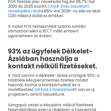
POS fizetési piac növekedni fog évi 26,7%-kal
2020 és 2025 között.
CAGR: Éves összetett
növekedési ráta
14,88%-kal 2028-ra, elérve akár
1,129 milliárd dolláros értéket.
A mobil POS felhasználók száma szintén
várhatóan eléri a 187,7 millió embert
ugyanebben az évben.
93% az ügyfelek Délkelet-
Ázsiában használja a
kontakt nélküli fizetéseket.
A VISA szerint a délkelet-ázsiai országok 93%-a
többféle készpénzmentes fizetési módot
használ, köztük a bankkártyákat és a
mobilfizetést.
QR kód a fizetéshez
Itt van az új
projektem, amiről beszéltünk.
Szingapúr vezet a készpénz nélküli fizetések
használatában ezen a régióban, a fogyasztók