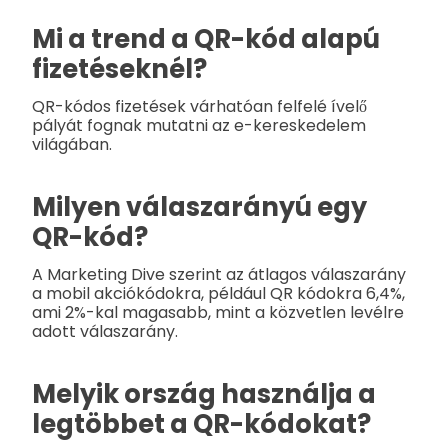
Mi a trend a QR-kód alapú
fizetéseknél?
QR-kódos fizetések várhatóan felfelé ívelő
pályát fognak mutatni az e-kereskedelem
világában.
Milyen válaszarányú egy
QR-kód?
A Marketing Dive szerint az átlagos válaszarány
a mobil akciókódokra, például QR kódokra 6,4%,
ami 2%-kal magasabb, mint a közvetlen levélre
adott válaszarány.
Melyik ország használja a
legtöbbet a QR-kódokat?