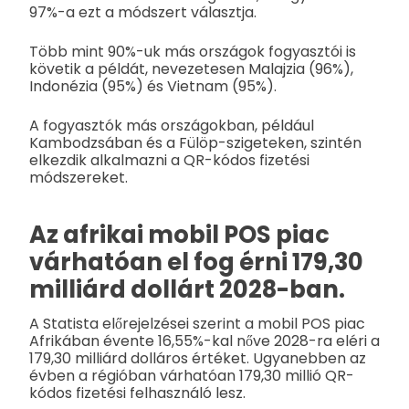
97%-a ezt a módszert választja.
Több mint 90%-uk más országok fogyasztói is
követik a példát, nevezetesen Malajzia (96%),
Indonézia (95%) és Vietnam (95%).
A fogyasztók más országokban, például
Kambodzsában és a Fülöp-szigeteken, szintén
elkezdik alkalmazni a QR-kódos fizetési
módszereket.
Az afrikai mobil POS piac
várhatóan el fog érni 179,30
milliárd dollárt 2028-ban.
A Statista előrejelzései szerint a mobil POS piac
Afrikában évente 16,55%-kal nőve 2028-ra eléri a
179,30 milliárd dolláros értéket. Ugyanebben az
évben a régióban várhatóan 179,30 millió QR-
kódos fizetési felhasználó lesz.