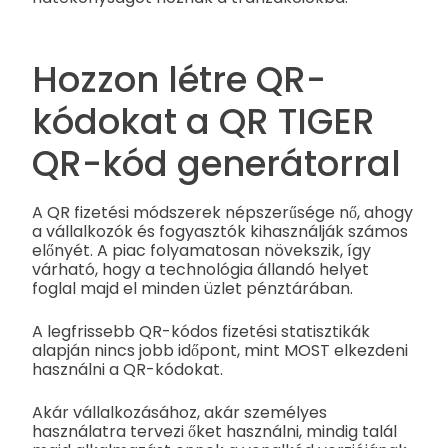
Hozzon létre QR-
kódokat a QR TIGER
QR-kód generátorral
A QR fizetési módszerek népszerűsége nő, ahogy
a vállalkozók és fogyasztók kihasználják számos
előnyét. A piac folyamatosan növekszik, így
várható, hogy a technológia állandó helyet
foglal majd el minden üzlet pénztárában.
A legfrissebb QR-kódos fizetési statisztikák
alapján nincs jobb időpont, mint MOST elkezdeni
használni a QR-kódokat.
Akár vállalkozásához, akár személyes
használatra tervezi őket használni, mindig talál