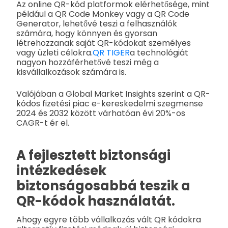
Az online QR-kód platformok elérhetősége, mint
például a QR Code Monkey vagy a QR Code
Generator, lehetővé teszi a felhasználók
számára, hogy könnyen és gyorsan
létrehozzanak saját QR-kódokat személyes
vagy üzleti célokra.
QR TIGER
a technológiát
nagyon hozzáférhetővé teszi még a
kisvállalkozások számára is.
Valójában a Global Market Insights szerint a QR-
kódos fizetési piac e-kereskedelmi szegmense
2024 és 2032 között várhatóan évi 20%-os
CAGR-t ér el.
A fejlesztett biztonsági
intézkedések
biztonságosabbá teszik a
QR-kódok használatát.
Ahogy egyre több vállalkozás vált QR kódokra