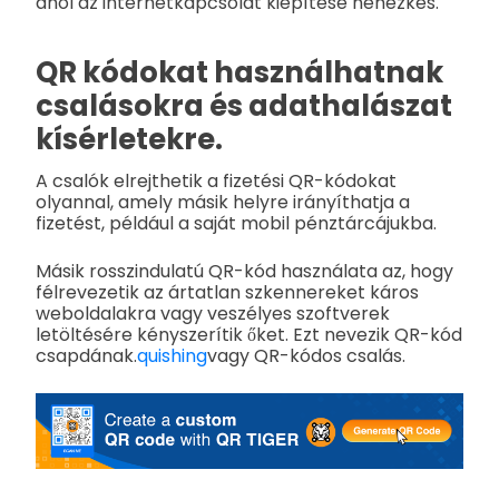
ahol az internetkapcsolat kiépítése nehézkes.
QR kódokat használhatnak
csalásokra és adathalászat
kísérletekre.
A csalók elrejthetik a fizetési QR-kódokat
olyannal, amely másik helyre irányíthatja a
fizetést, például a saját mobil pénztárcájukba.
Másik rosszindulatú QR-kód használata az, hogy
félrevezetik az ártatlan szkennereket káros
weboldalakra vagy veszélyes szoftverek
letöltésére kényszerítik őket. Ezt nevezik QR-kód
csapdának.
quishing
vagy QR-kódos csalás.