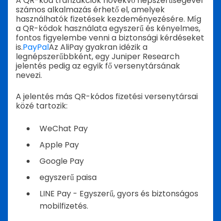
A QR-kód tranzakciók növekvő népszerűségével
számos alkalmazás érhető el, amelyek
használhatók fizetések kezdeményezésére. Míg
a QR-kódok használata egyszerű és kényelmes,
fontos figyelembe venni a biztonsági kérdéseket
is.
PayPal
Az AliPay gyakran idézik a
legnépszerűbbként, egy Juniper Research
jelentés pedig az egyik fő versenytársának
nevezi.
A jelentés más QR-kódos fizetési versenytársai
közé tartozik:
WeChat Pay
Apple Pay
Google Pay
egyszerű paisa
LINE Pay - Egyszerű, gyors és biztonságos
mobilfizetés.