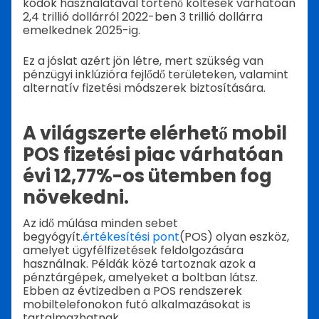
kódok használatával történő költések várhatóan
2,4 trillió dollárról 2022-ben 3 trillió dollárra
emelkednek 2025-ig.
Ez a jóslat azért jön létre, mert szükség van
pénzügyi inklúzióra fejlődő területeken, valamint
alternatív fizetési módszerek biztosítására.
A világszerte elérhető mobil
POS fizetési piac várhatóan
évi 12,77%-os ütemben fog
növekedni.
Az idő múlása minden sebet
begyógyít.
értékesítési pont
(POS) olyan eszköz,
amelyet ügyfélfizetések feldolgozására
használnak. Példák közé tartoznak azok a
pénztárgépek, amelyeket a boltban látsz.
Ebben az évtizedben a POS rendszerek
mobiltelefonokon futó alkalmazásokat is
tartalmazhatnak.