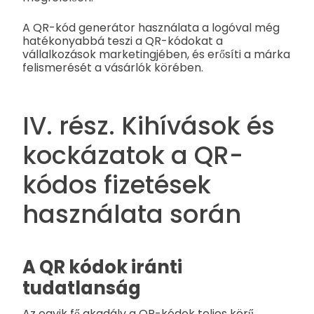
A QR-kód generátor használata a logóval még
hatékonyabbá teszi a QR-kódokat a
vállalkozások marketingjében, és erősíti a márka
felismerését a vásárlók körében.
IV. rész. Kihívások és
kockázatok a QR-
kódos fizetések
használata során
A QR kódok iránti
tudatlanság
Az egyik fő akadály a QR-kódok teljes körű