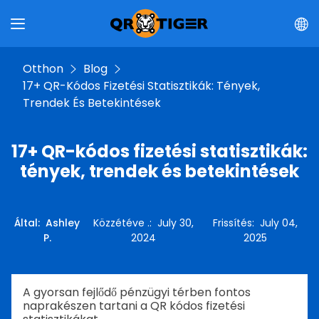
Otthon
Blog
17+ QR-Kódos Fizetési Statisztikák: Tények,
Trendek És Betekintések
17+ QR-kódos fizetési statisztikák:
tények, trendek és betekintések
Által
:
Ashley
Közzétéve .
:
July 30,
Frissítés
:
July 04,
P.
2024
2025
A gyorsan fejlődő pénzügyi térben fontos
naprakészen tartani a QR kódos fizetési