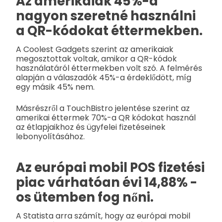
Az amerikaiak 45%-a
nagyon szeretné használni
a QR-kódokat éttermekben.
A Coolest Gadgets szerint az amerikaiak
megosztottak voltak, amikor a QR-kódok
használatáról éttermekben volt szó. A felmérés
alapján a válaszadók 45%-a érdeklődött, míg
egy másik 45% nem.
Másrészről a TouchBistro jelentése szerint az
amerikai éttermek 70%-a QR kódokat használ
az étlapjaikhoz és ügyfelei fizetéseinek
lebonyolításához.
Az európai mobil POS fizetési
piac várhatóan évi 14,88% -
os ütemben fog nőni.
A Statista arra számít, hogy az európai mobil