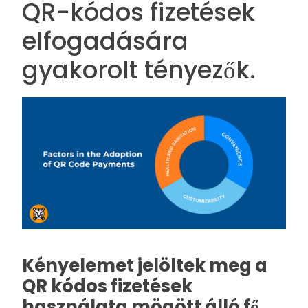
QR-kódos fizetések
elfogadására
gyakorolt tényezők.
Kényelemet jelöltek meg a
QR kódos fizetések
használata mögött álló fő