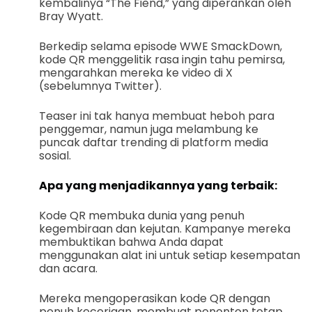
kembalinya “The Fiend,” yang diperankan oleh
Bray Wyatt.
Berkedip selama episode WWE SmackDown,
kode QR menggelitik rasa ingin tahu pemirsa,
mengarahkan mereka ke video di X
(sebelumnya Twitter).
Teaser ini tak hanya membuat heboh para
penggemar, namun juga melambung ke
puncak daftar trending di platform media
sosial.
Apa yang menjadikannya yang terbaik:
Kode QR membuka dunia yang penuh
kegembiraan dan kejutan. Kampanye mereka
membuktikan bahwa Anda dapat
menggunakan alat ini untuk setiap kesempatan
dan acara.
Mereka mengoperasikan kode QR dengan
penuh keceriaan, membuat penonton tetap