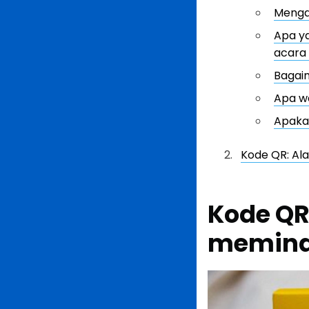
Menga
Apa y
acara
Bagai
Apa wa
Apaka
Kode QR: Ala
Kode QR
meminda