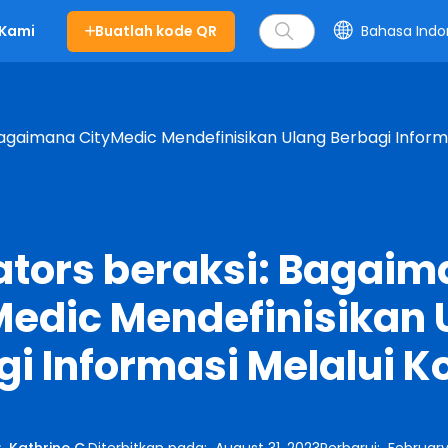
Buatlah kode QR
Bahasa Indo
 Kami
agaimana CityMedic Mendefinisikan Ulang Berbagi Inform
tors beraksi: Bagai
Medic Mendefinisikan 
gi Informasi Melalui K