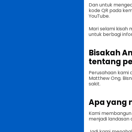
Dan untuk menged
kode QR pada kemas
YouTube.
Mari selami kisa
untuk berbagi info
Bisakah A
tentang pe
Perusahaan kami di
Matthew Ong. Bisni
sakit.
Apa yang 
Kami membangun p
menjadi landasan
Jadi kami mengha