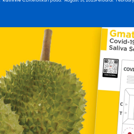
:
Kathrine C.
Diterbitkan pada
:
August 31, 2023
Perbarui
:
February