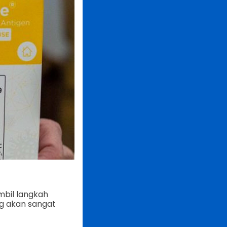
mbil langkah
g akan sangat