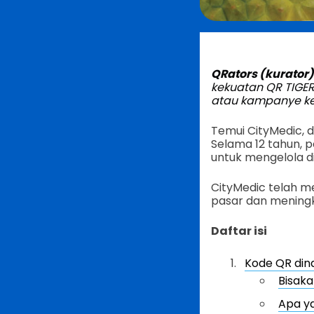
QRators (kurator
kekuatan QR TIGE
atau kampanye kel
Temui CityMedic, 
Selama 12 tahun, 
untuk mengelola d
CityMedic telah m
pasar dan mening
Daftar isi
Kode QR din
Bisaka
Apa y