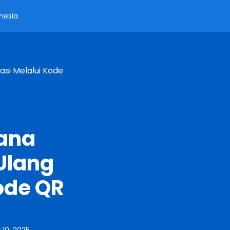
nesia
asi Melalui Kode
mana
Ulang
ode QR