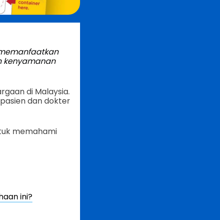
 memanfaatkan
an kenyamanan
rgaan di Malaysia.
 pasien dan dokter
untuk memahami
aan ini?