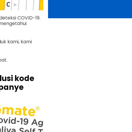
deteksi COVID-19.
 mengetahui
duk kami, kami
at.
usi kode
mpanye