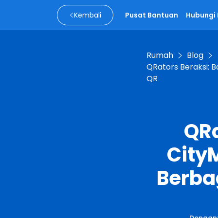
Kembali
Pusat Bantuan
Hubungi
Rumah
Blog
QRators Beraksi: B
QR
QRa
City
Berba