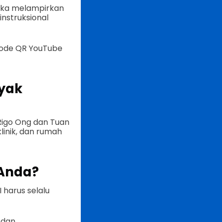
eka melampirkan
nstruksional
kode QR YouTube
nyak
 Rigo Ong dan Tuan
linik, dan rumah
Anda?
harus selalu
 dan