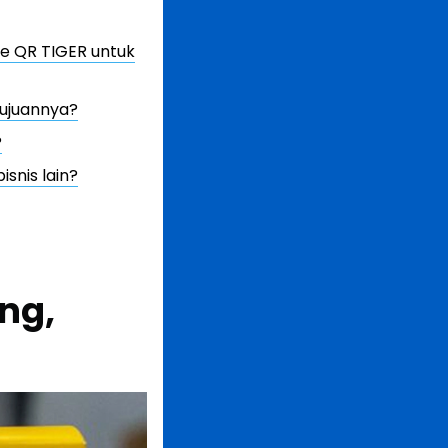
e QR TIGER untuk
ujuannya?
?
nis lain?
ng,