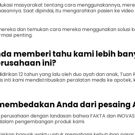
ukasi masyarakat tentang cara menggunakannya, mer
annya. Saat dipindai, itu mengarahkan pasien ke video i
h mereka dan temukan cara mereka menggunakan solusi 
rmasi penting.
nda memberi tahu kami lebih ba
rusahaan ini?
dirikan 12 tahun yang lalu oleh duo ayah dan anak, Tuan
s inti kami mendistribusikan peralatan medis ke apotek, k
membedakan Anda dari pesaing 
erusahaan dengan landasan bahwa FAKTA dan INOVASI 
 dalam pengembangan produk kami.
biskan banyak waktu untuk memahami kebutuhan pasar