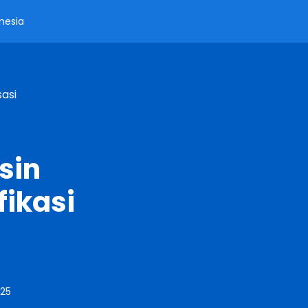
nesia
asi
sin
ikasi
025