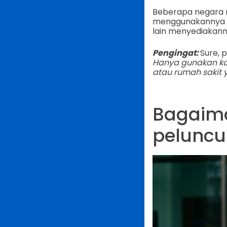
Beberapa negara 
menggunakannya
lain menyediakan
Pengingat:
Sure, 
Hanya gunakan kod
atau rumah sakit 
Bagaim
peluncu