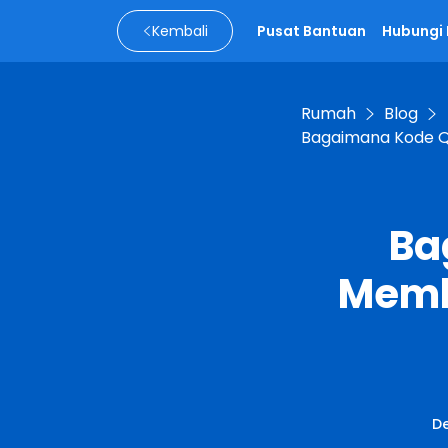
Kembali
Pusat Bantuan
Hubungi
Rumah
Blog
Bagaimana Kode Q
Ba
Memb
D