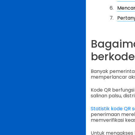
Mencar
Pertany
Bagaima
berkode
Banyak pemerintah
memperlancar aks
Kode QR berfungsi s
salinan palsu, dist
Statistik kode QR
penerimaan merek
memverifikasi kea
Untuk mengakses 