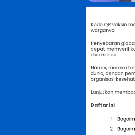
Kode QR vaksin m
warganya.
Penyebaran global
cepat memverifikas
divaksinasi.
Hari ini, mereka t
dunia, dengan pe
organisasi keseha
Lanjutkan membaca
Daftar Isi
Bagaima
Bagaim