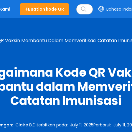
Buatlah kode QR
Bahasa Indo
 Kami
R Vaksin Membantu Dalam Memverifikasi Catatan Imunis
gaimana Kode QR Vak
antu dalam Memverif
Catatan Imunisasi
engan
:
Claire B.
Diterbitkan pada
:
July 11, 2025
Perbarui
:
July 11, 2