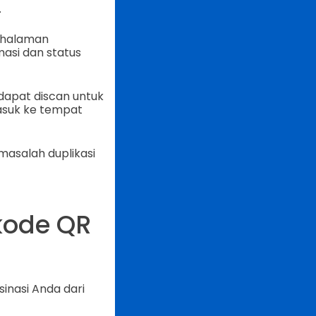
.
 halaman
asi dan status
dapat discan untuk
masuk ke tempat
masalah duplikasi
kode QR
inasi Anda dari