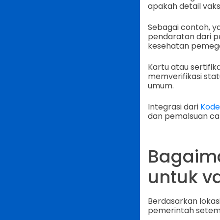
apakah detail vaks
Sebagai contoh, 
pendaratan dari p
kesehatan pemegan
Kartu atau sertif
memverifikasi sta
umum.
Integrasi dari
Kode
dan pemalsuan cat
Bagaim
untuk v
Berdasarkan lokasi
pemerintah setem