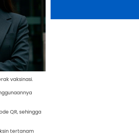
ak vaksinasi.
enggunaannya
ode QR, sehingga
ksin tertanam