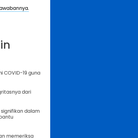
jawabannya.
in
mi COVID-19 guna
gritasnya dari
signifikan dalam
bantu
an memeriksa