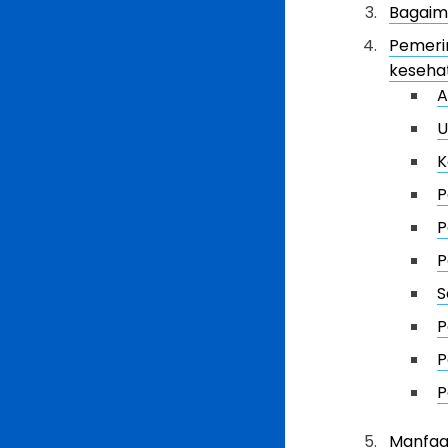
Bagaim
Pemerin
keseha
A
U
K
P
P
P
S
P
P
P
Manfaa