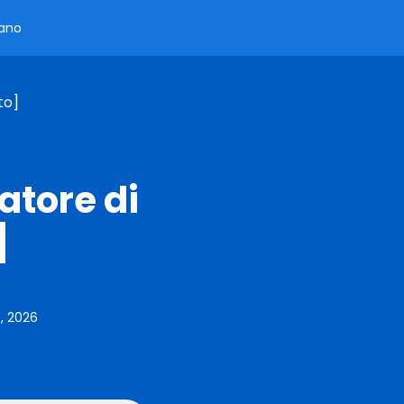
iano
to]
atore di
]
, 2026