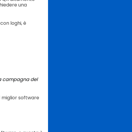
chiedere una
con loghi, è
tua campagna del
l miglior software