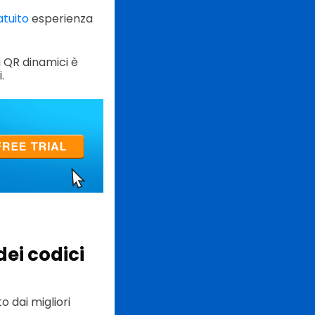
tuito
esperienza
i QR dinamici è
.
ei codici
o dai migliori