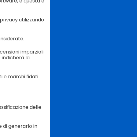
oftware, e questa è
privacy utilizzando
onsiderate.
censioni imparziali
 indicherà la
 e marchi fidati.
sificazione delle
 di generarlo in