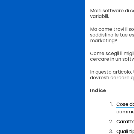
Molti software di 
variabili.
Ma come trovi il s
soddisfino le tue e
marketing?
Come scegli il migl
cercare in un soft
In questo articolo,
dovresti cercare q
Indice
Cose da
commer
Caratte
Quali t