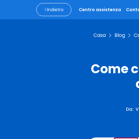
Indietro
Centro assistenza
Conta
Casa
Blog
Co
Come ce
Da
:
V