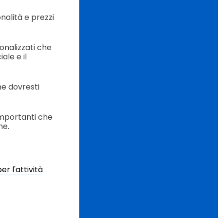
alità e prezzi
onalizzati che
ale e il
he dovresti
importanti che
ne.
r l'attività