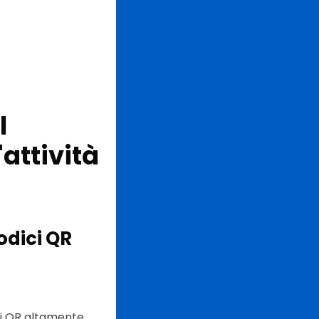
l
'attività
odici QR
ici QR altamente