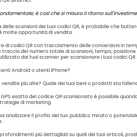
i QR dinamici.
ondamentale; è così che si misura il ritorno sull'investime
a delle scansioni dei tuoi codici QR, è probabile che buttera
ali molte opportunità di vendita.
re di codici QR con tracciamento delle conversioni in temp
traccia del numero totale di scansioni, tempo, posizione e
utilizzato dai tuoi scanner per scansionare i tuoi codici QR.
tenti Android o utenti iPhone?
e vendite più alte? Quale dei tuoi beni o prodotti sta falle
 GPS esatta del codice QR scansionato è possibile quando s
trategie di marketing.
i analizzare il profilo del tuo pubblico mirato o potenziale 
e.
profondimenti più dettagliati su quali dei tuoi articoli, prodo