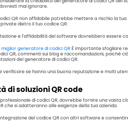
nsiderare la credibilità del generatore di codici QR del s
ovresti mai ignorare.
odici QR non affidabile potrebbe mettere a rischio la tua 
 private dietro il tuo codice QR.
otezione e l'affidabilità del software dovrebbero essere c
l
miglior generatore di codici QR
È importante sfogliare re
codici QR, commenti sui blog e raccomandazioni, poiché ciò
estazioni del generatore di codici QR.
le verificare se hanno una buona reputazione e molti utenti
tà di soluzioni QR code
ofessionale di codici QR, dovrebbe fornire una vasta clas
 QR che si adatteranno alle esigenze della tua azienda.
integrazione del codice QR con altri software e consentire