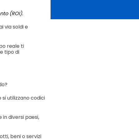
nto (ROI).
i via soldi e
o reale ti
 tipo di
ndo?
i utilizzano codici
in diversi paesi,
tti, beni o servizi