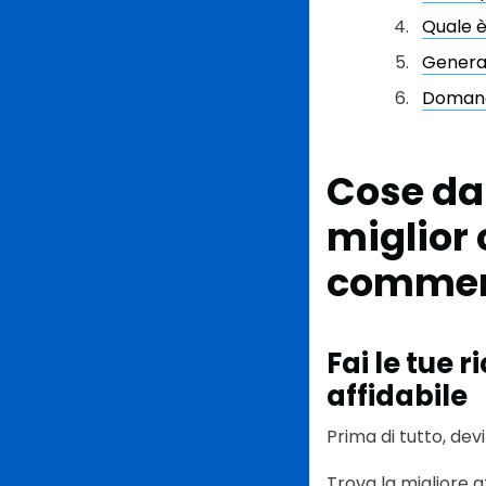
Quale è
Genera 
Domand
Cose da 
miglior 
commer
Fai le tue 
affidabile
Prima di tutto, dev
Trova la migliore 