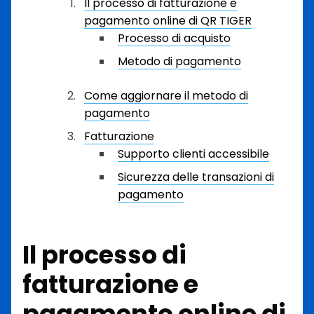
Il processo di fatturazione e
pagamento online di QR TIGER
Processo di acquisto
Metodo di pagamento
Come aggiornare il metodo di
pagamento
Fatturazione
Supporto clienti accessibile
Sicurezza delle transazioni di
pagamento
Il processo di
fatturazione e
pagamento online di