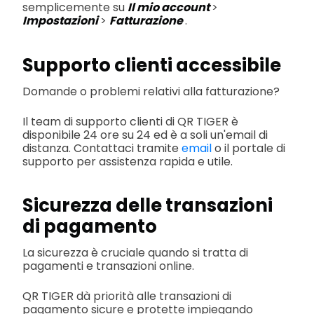
semplicemente su
Il mio account
>
Impostazioni
>
Fatturazione
.
Supporto clienti accessibile
Domande o problemi relativi alla fatturazione?
Il team di supporto clienti di QR TIGER è
disponibile 24 ore su 24 ed è a soli un'email di
distanza. Contattaci tramite
email
o il portale di
supporto per assistenza rapida e utile.
Sicurezza delle transazioni
di pagamento
La sicurezza è cruciale quando si tratta di
pagamenti e transazioni online.
QR TIGER dà priorità alle transazioni di
pagamento sicure e protette impiegando