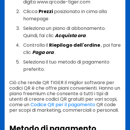
digita www.qrcode-tiger.com
Clicca
Prezzi
posizionato in cima alla
homepage
Seleziona un piano di abbonamento.
Quindi, fai clic
Acquista ora
.
Controlla il
Riepilogo dell'ordine
, poi fare
clic
Paga ora
.
Seleziona il tuo metodo di pagamento
preferito.
Ciò che rende QR TIGER il miglior software per
codici QR è che offre piani convenienti. Hanno un
piano freemium che consente a tutti i tipi di
utenti di creare codici QR gratuiti per vari scopi,
come un
Codice QR per il pagamento
QR code
per scopi di marketing, commerciali o personali.
Metodo di pagamento