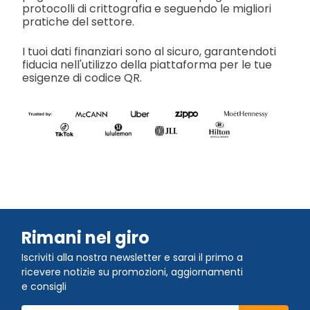
protocolli di crittografia e seguendo le migliori
pratiche del settore.
I tuoi dati finanziari sono al sicuro, garantendoti
fiducia nell'utilizzo della piattaforma per le tue
esigenze di codice QR.
Rimani nel giro
Iscriviti alla nostra newsletter e sarai il primo a
ricevere notizie su promozioni, aggiornamenti
e consigli