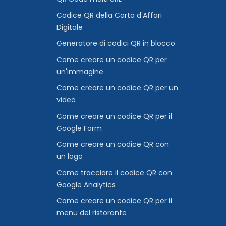
Codice QR della Carta d'Affari
Digitale
Generatore di codici QR in blocco
Come creare un codice QR per
un'immagine
Come creare un codice QR per un
video
Come creare un codice QR per il
Google Form
Come creare un codice QR con
un logo
Come tracciare il codice QR con
Google Analytics
Come creare un codice QR per il
menu del ristorante