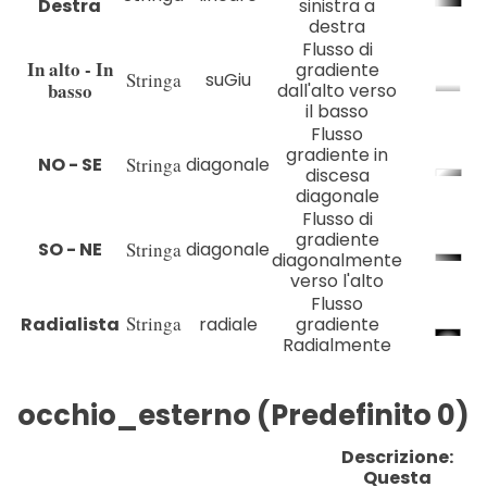
Destra
sinistra a
destra
Flusso di
In alto - In
gradiente
Stringa
suGiu
basso
dall'alto verso
il basso
Flusso
gradiente in
NO - SE
Stringa
diagonale
discesa
diagonale
Flusso di
gradiente
SO - NE
Stringa
diagonale
diagonalmente
verso l'alto
Flusso
Stringa
Radialista
radiale
gradiente
Radialmente
occhio_esterno (Predefinito 0)
Descrizione:
Questa