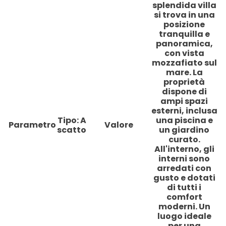
splendida villa
si trova in una
posizione
tranquilla e
panoramica,
con vista
mozzafiato sul
mare. La
proprietà
dispone di
ampi spazi
esterni, inclusa
Tipo: A
una piscina e
Parametro
Valore
scatto
un giardino
curato.
All'interno, gli
interni sono
arredati con
gusto e dotati
di tutti i
comfort
moderni. Un
luogo ideale
per una