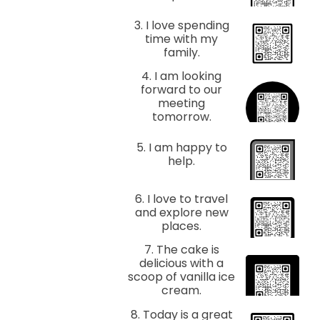
3. I love spending
time with my
family.
4. I am looking
forward to our
meeting
tomorrow.
5. I am happy to
help.
6. I love to travel
and explore new
places.
7. The cake is
delicious with a
scoop of vanilla ice
cream.
8. Today is a great