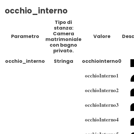
occhio_interno
Tipo di
stanza:
Camera
Parametro
Valore
Desc
matrimoniale
con bagno
privato.
occhio_interno
Stringa
occhioInterno0
occhioInterno1
occhioInterno2
occhioInterno3
occhioInterno4