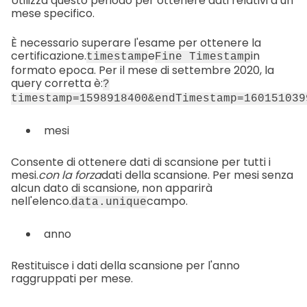
Utilizza questo periodo per ottenere dati relativi a un
mese specifico.
È necessario superare l'esame per ottenere la
certificazione.
e
in
timestamp
Fine Timestamp
formato epoca. Per il mese di settembre 2020, la
query corretta è:
?
timestamp=1598918400&endTimestamp=160151039
mesi
Consente di ottenere dati di scansione per tutti i
mesi.
con la forza
dati della scansione. Per mesi senza
alcun dato di scansione, non apparirà
nell'elenco.
campo.
data.unique
anno
Restituisce i dati della scansione per l'anno
raggruppati per mese.