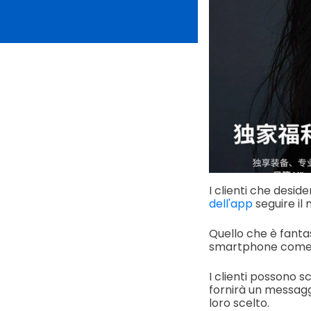
I clienti che desi
dell'app
seguire il 
Quello che è fantas
smartphone come s
I clienti possono s
fornirà un messagg
loro scelto.