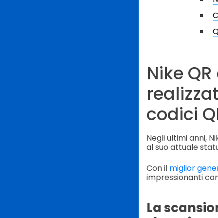
C
Q
Nike QR
realizza
codici Q
Negli ultimi anni, 
al suo attuale stat
Con il
miglior gene
impressionanti cam
La scansion