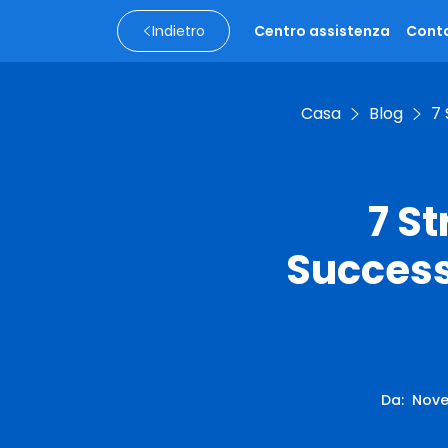
Indietro
Centro assistenza
Conta
Casa
Blog
7 
7 St
Success
Da
:
Nove