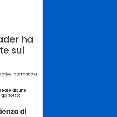
ader ha
te sui
reative, portandola
 creare alcune
qui sotto:
ienza di