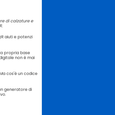
e di calzature e
R.
 aiuti e potenzi
la propria base
digitale non è mai
 Ma cos'è un codice
un generatore di
vo.