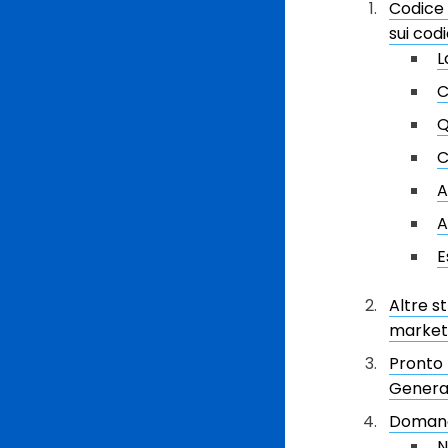
Codice 
sui cod
L
C
Q
C
A
A
E
Altre s
market
Pronto 
Genera
Domand
N