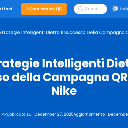
Crea codice QR
Ital
ttaci
Strategie Intelligenti Dietro Il Successo Della Campagna 
rategie Intelligenti Diet
o della Campagna QR
Nike
 P.
Pubblicato su
:
December 27, 2025
Aggiornamento
:
December