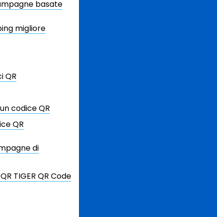
 campagne basate
ping migliore
ci QR
 un codice QR
dice QR
campagne di
su QR TIGER QR Code