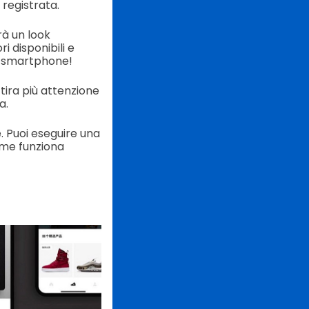
 registrata.
rà un look
i disponibili e
io smartphone!
tira più attenzione
a.
. Puoi eseguire una
ome funziona