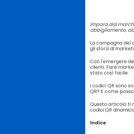
Impara dal marchio
abbigliamento, abb
La campagna del co
gli sforzi di market
Con l'emergere del
clienti. Fare marke
stato così facile.
I codici QR sono so
QR? E come possono 
Questo articolo ti
codici QR dinamico
Indice