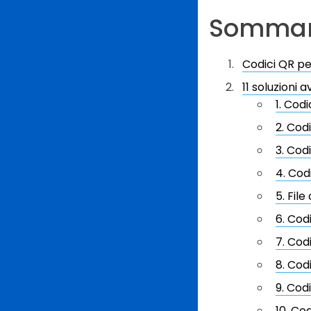
Sommar
Codici QR pe
11 soluzioni 
1. Cod
2. Cod
3. Cod
4. Cod
5. Fil
6. Cod
7. Cod
8. Cod
9. Cod
10. Co