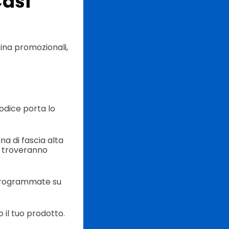
Casi
cina promozionali,
odice porta lo
na di fascia alta
ve troveranno
-programmate su
o il tuo prodotto.