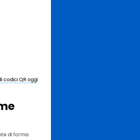
i codici QR oggi
ome
nte di forma