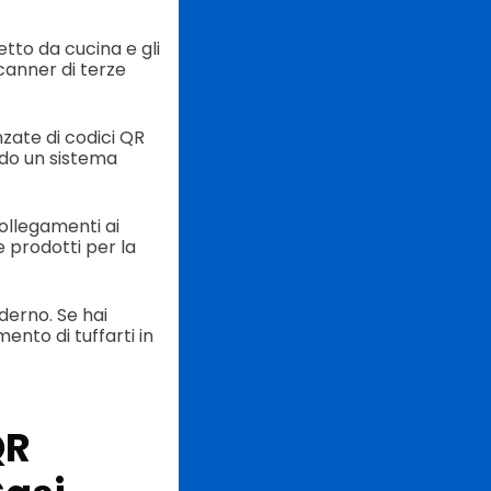
tto da cucina e gli
canner di terze
nzate di codici QR
ando un sistema
collegamenti ai
e prodotti per la
derno. Se hai
ento di tuffarti in
QR