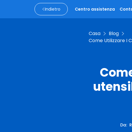
Indietro
Centro assistenza
Conta
Casa
Blog
Come Utilizzare I C
Come 
utensil
Da
:
R