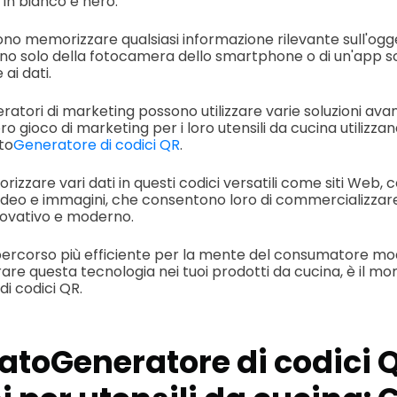
 in bianco e nero.
ono memorizzare qualsiasi informazione rilevante sull'ogge
no solo della fotocamera dello smartphone o di un'app s
ai dati.
eratori di marketing possono utilizzare varie soluzioni ava
oro gioco di marketing per i loro utensili da cucina utilizz
to
Generatore di codici QR
.
zare vari dati in questi codici versatili come siti Web, 
 video e immagini, che consentono loro di commercializzar
novativo e moderno.
l percorso più efficiente per la mente del consumatore mo
rare questa tecnologia nei tuoi prodotti da cucina, è il mom
 di codici QR.
zato
Generatore di codici 