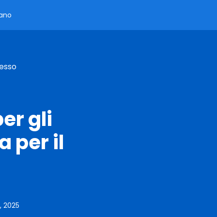
iano
cesso
er gli
a per il
, 2025