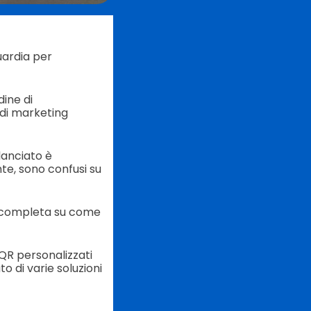
uardia per
dine di
e di marketing
lanciato è
te, sono confusi su
da completa su come
 QR personalizzati
to di varie soluzioni