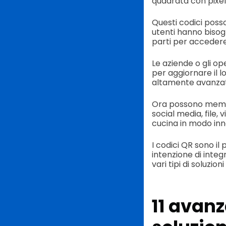
quadrata con pixel
Questi codici poss
utenti hanno bisog
parti per accedere 
Le aziende o gli op
per aggiornare il l
altamente avanza
Ora possono memoriz
social media, file,
cucina in modo in
I codici QR sono i
intenzione di integ
vari tipi di soluzioni
11 avan