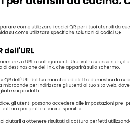
i per utensili da cucina: 
mparare come utilizzare i codici QR per i tuoi utensili da cu
da su come utilizzare specifiche soluzioni di codici QR:
R dell'URL
emorizza URL o collegamenti. Una volta scansionato, il c
 di destinazione del link, che apparirà sullo schermo.
ici QR dell'URL del tuo marchio ad elettrodomestici da cuci
a microonde per indirizzare gli utenti al tuo sito web, do
liate sui prodotti.
dice, gli utenti possono accedere alle impostazioni pre
 cottura per piatti o cucine specifici.
 aiutarli a ottenere risultati di cottura perfetti utilizzand