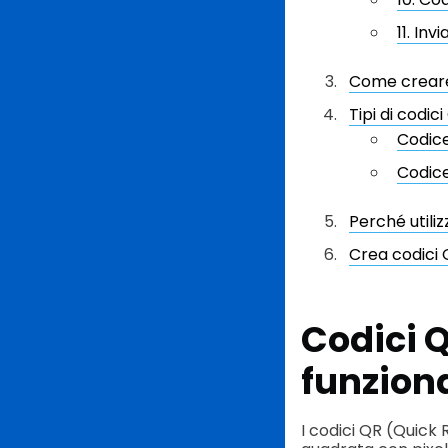
11. Inv
Come creare 
Tipi di codic
Codic
Codice
Perché utili
Crea codici Q
Codici 
funzion
I codici QR (Quick