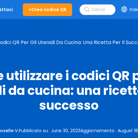
Crea codice QR
Ital
ttaci
odici QR Per Gli Utensili Da Cucina: Una Ricetta Per Il Suc
utilizzare i codici QR p
i da cucina: una ricett
successo
oselle V.
Pubblicato su
:
June 30, 2023
Aggiornamento
:
August 18