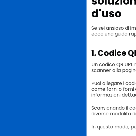
soluzion
d'uso
Se sei ansioso di i
ecco una guida rapi
1. Codice Q
Un codice QR URL m
scanner alla pagina
Puoi allegare i cod
come forni o forni 
informazioni dettag
Scansionando il co
diverse modalità di
In questo modo, puoi