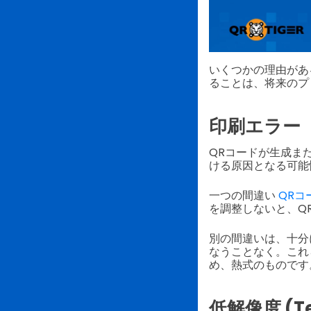
いくつかの理由があ
ることは、将来のプ
印刷エラー
QRコードが生成ま
ける原因となる可能
一つの間違い
QRコ
を調整しないと、Q
別の間違いは、十分
なうことなく。これ
め、熱式のものです
低解像度 (Tei