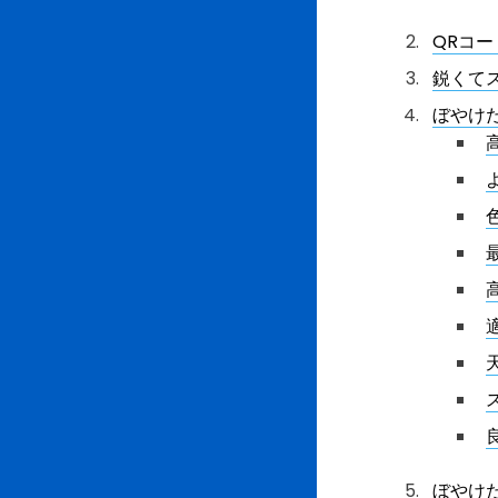
QRコー
鋭くて
ぼやけ
ぼやけ