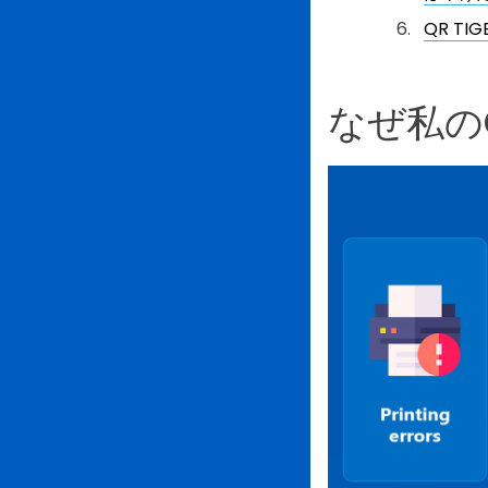
QR T
なぜ私の