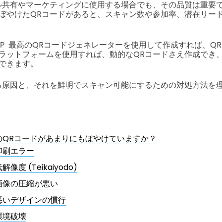
ル共有やマーケティングに使用する場合でも、その品質は重要
ぼやけたQRコードがあると、スキャン数や参加率、潜在リー
はＰ
最高のQRコードジェネレーターを使用して作成すれば、Q
ラットフォームを使用すれば、動的なQRコードさえ作成でき
できます。
る原因と、それを鮮明でスキャン可能にするための対処方法を
のQRコードがあまりにもぼやけていますか？
印刷エラー
解像度 (Teikaiyodo)
画像の圧縮が悪い
悪いデザインの慣行
環境破壊