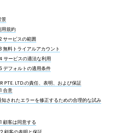
背景
利用規約
1.2 サービスの範囲
1.3 無料トライアルアカウント
1.4 サービスの適法な利用
1.5 デフォルトの適用条件
ER PTE. LTD.の責任、表明、および保証
.1 合意
通知されたエラーを修正するための合理的な試み
3.1 顧客は同意する
3.2 顧客の表明と保証