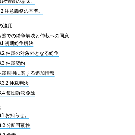
機密情報の意味。
11.2 注意義務の基準。
律の適用
基盤での紛争解決と仲裁への同意
3.1 初期紛争解決
13.2 仲裁の対象外となる紛争
3.3 仲裁契約
仲裁規則に関する追加情報
3.3.2 仲裁判決
13.4 集団訴訟免除
定
4.1 お知らせ。
4.2 分離可能性