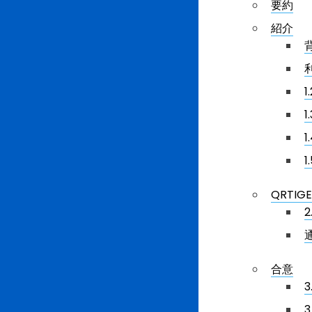
要約
紹介
QRTIG
2
合意