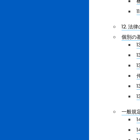
12. 法
個別の
1
1
1
一般規
1
1