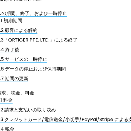
スの期間、終了、および一時停止
.1 初期期間
4.2 顧客による解約
.3「QRTIGER PTE. LTD.」による終了
.4 終了後
4.5 サービスの一時停止
4.6 データの停止および保持期間
4.7 期間の更新
請求、税金、料金
.1 料金
5.2 請求と支払いの取り決め
5.3 クレジットカード/電信送金/小切手/PayPal/Stripe によ
.4 税金