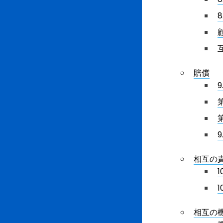
賠償
相互の
相互の