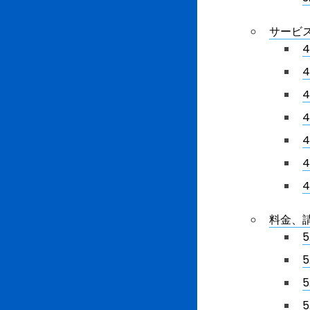
サービ
4
4
4
料金、
5
5