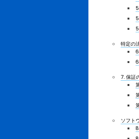
特定の
7. 保
ソフト
8