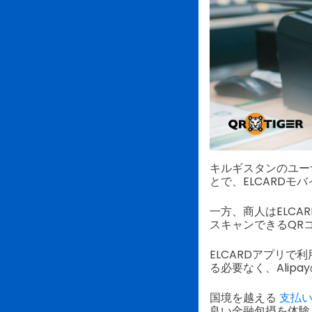
キルギスタンのユー
とで、ELCARD
一方、商人はELCA
スキャンできるQR
ELCARDアプリ
る必要なく、Ali
国境を越える
支払い
良い金融包摂を体験