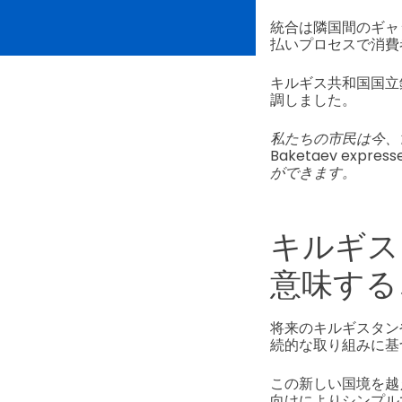
統合は隣国間のギャッ
払いプロセスで消費
キルギス共和国国立
調しました。
私たちの市民は今、
Baketaev express
ができます。
キルギス
意味する
将来のキルギスタン
続的な取り組みに基
この新しい国境を越
向けによりシンプル