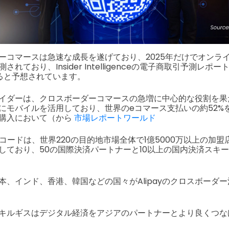
ーコマースは急速な成長を遂げており、2025年だけでオンライ
れており、Insider Intelligenceの電子商取引予測レポー
ると予想されています。
イダーは、クロスボーダーコマースの急増に中心的な役割を果
にモバイルを活用しており、世界のeコマース支払いの約52%
購入において（から
市場レポートワールド
のQRコードは、世界220の目的地市場全体で1億5000万以上の加
しており、50の国際決済パートナーと10以上の国内決済スキ
本、インド、香港、韓国などの国々がAlipayのクロスボーダ
キルギスはデジタル経済をアジアのパートナーとより良くつな