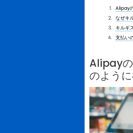
Alip
なぜキ
キルギ
支払い
Alip
のように