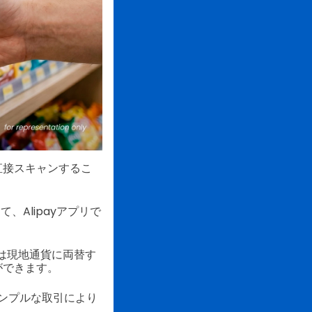
直接スキャンするこ
、Alipayアプリで
者は現地通貨に両替す
ができます。
ンプルな取引により