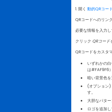
1. 開く
動的QRコー
QRコードへのリン
必要な情報を入力し
クリック
QRコード
QRコードをカスタ
いずれかの白
は#FAF9F6
暗い背景色を選
(オプション
す。
大胆なパター
ロゴを追加し