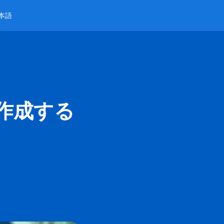
本語
作成する