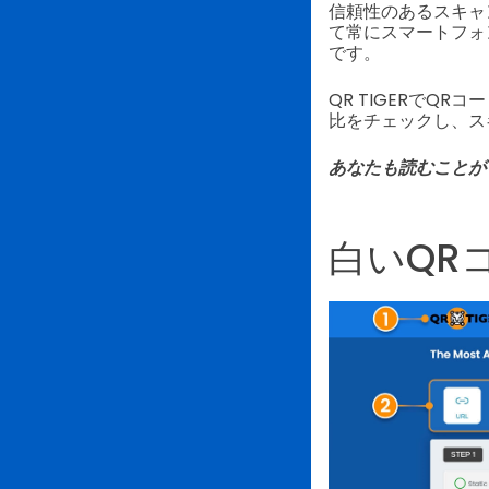
信頼性のあるスキャ
て常にスマートフォ
です。
QR TIGERでQ
比をチェックし、ス
あなたも読むことが
白いQR