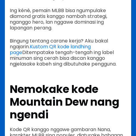
Ing kéné, pemain MLBB bisa ngumpulake
diamond gratis kanggo nambah strategi,
nganggo hero, lan nggawe dominasi ing
lapangan perang.
Bingung tentang carane kerja? Aku bakal
ngajarin.
Kustom QR kode landhing
page
Ditempatake tengah-tengah ing label
minuman sing cerah bisa discan kanggo
ngjelasake kabeh sing dibutuhake pengguna.
Nemokake kode
Mountain Dew nang
ngendi
Kode QR kanggo nggawe gambaran Nana,
karakter MLBB sing populer, diaturake babagan