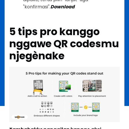
"konfirmasi".
Download
5 tips pro kanggo
nggawe QR codesmu
njegènake