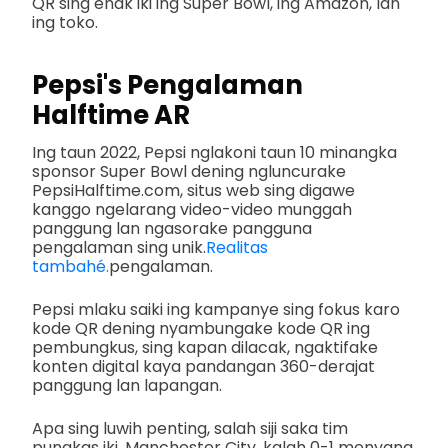
QR sing enak iki ing Super Bowl, ing Amazon, lan
ing toko.
Pepsi's Pengalaman
Halftime AR
Ing taun 2022, Pepsi nglakoni taun 10 minangka
sponsor Super Bowl dening ngluncurake
PepsiHalftime.com, situs web sing digawe
kanggo ngelarang video-video munggah
panggung lan ngasorake pangguna
pengalaman sing unik.
Realitas
tambahé.
pengalaman.
Pepsi mlaku saiki ing kampanye sing fokus karo
kode QR dening nyambungake kode QR ing
pembungkus, sing kapan dilacak, ngaktifake
konten digital kaya pandangan 360-derajat
panggung lan lapangan.
Apa sing luwih penting, salah siji saka tim
pungkas iki, Manchester City, kalah 0-1 menyang