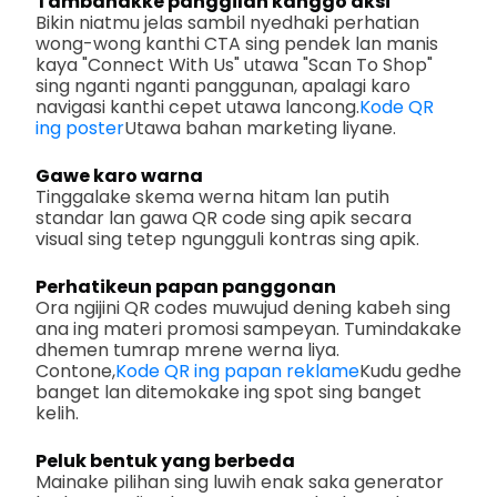
Tambahakke panggilan kanggo aksi
Bikin niatmu jelas sambil nyedhaki perhatian
wong-wong kanthi CTA sing pendek lan manis
kaya "Connect With Us" utawa "Scan To Shop"
sing nganti nganti panggunan, apalagi karo
navigasi kanthi cepet utawa lancong.
Kode QR
ing poster
Utawa bahan marketing liyane.
Gawe karo warna
Tinggalake skema werna hitam lan putih
standar lan gawa QR code sing apik secara
visual sing tetep ngungguli kontras sing apik.
Perhatikeun papan panggonan
Ora ngijini QR codes muwujud dening kabeh sing
ana ing materi promosi sampeyan. Tumindakake
dhemen tumrap mrene werna liya.
Contone,
Kode QR ing papan reklame
Kudu gedhe
banget lan ditemokake ing spot sing banget
kelih.
Peluk bentuk yang berbeda
Mainake pilihan sing luwih enak saka generator