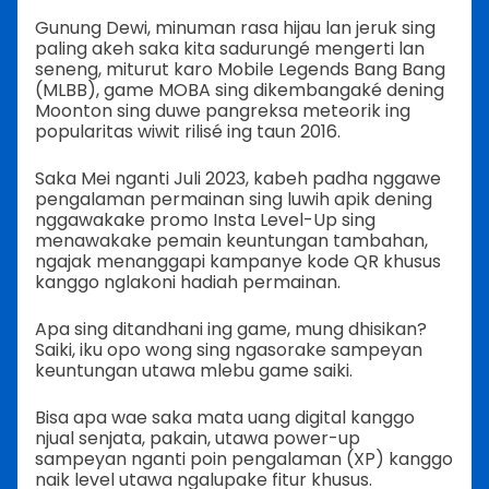
Gunung Dewi, minuman rasa hijau lan jeruk sing
paling akeh saka kita sadurungé mengerti lan
seneng, miturut karo Mobile Legends Bang Bang
(MLBB), game MOBA sing dikembangaké dening
Moonton sing duwe pangreksa meteorik ing
popularitas wiwit rilisé ing taun 2016.
Saka Mei nganti Juli 2023, kabeh padha nggawe
pengalaman permainan sing luwih apik dening
nggawakake promo Insta Level-Up sing
menawakake pemain keuntungan tambahan,
ngajak menanggapi kampanye kode QR khusus
kanggo nglakoni hadiah permainan.
Apa sing ditandhani ing game, mung dhisikan?
Saiki, iku opo wong sing ngasorake sampeyan
keuntungan utawa mlebu game saiki.
Bisa apa wae saka mata uang digital kanggo
njual senjata, pakain, utawa power-up
sampeyan nganti poin pengalaman (XP) kanggo
naik level utawa ngalupake fitur khusus.