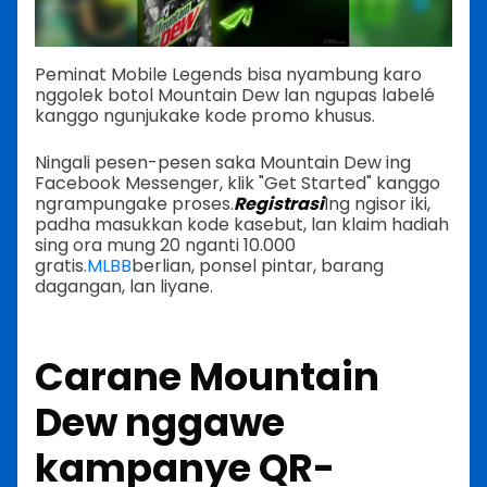
Peminat Mobile Legends bisa nyambung karo
nggolek botol Mountain Dew lan ngupas labelé
kanggo ngunjukake kode promo khusus.
Ningali pesen-pesen saka Mountain Dew ing
Facebook Messenger, klik "Get Started" kanggo
ngrampungake proses.
Registrasi
Ing ngisor iki,
padha masukkan kode kasebut, lan klaim hadiah
sing ora mung 20 nganti 10.000
gratis.
MLBB
berlian, ponsel pintar, barang
dagangan, lan liyane.
Carane Mountain
Dew nggawe
kampanye QR-