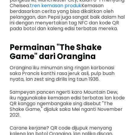
Chelsea.
tren kemasan produk
Kemasan
berdasarkan cerita yang bisa dikaitkan oleh
pelanggan, dan Pepsi juga sangat baik dalam hal
ini dengan menyertakan tag NFC dan kode QR
pada botol dan kaleng edisi terbatas mereka.
Permainan "The Shake
Game" dari Orangina
Orangina iku minuman sing ringan karbonasi
saka Prancis kanthi rasa jeruk asli, pulp buah
nyata, lan zest sing dirilis ing taun 1936.
Sampeyan pancen ngerti karo Mountain Dew,
iku nggunakake kemasan edisi terbatas lan kode
QR kanggo ngembangake sing disebut "The
Shake Game," dijaluk saka Mei nganti November
2021.
Carane kerjane? QR code dijupuk menyang
kaleng lan botol Orangina, lan nalika discan,