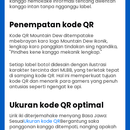
kanggo nemokake informasi tentang awentan
kanggo intan tanpa ngganggu label.
Penempatan kode QR
Kode QR Mountain Dew ditempatake
mbebrayan karo logo Mountain Dew ikonik,
lengkap karo panggilan tindakan sing ngandika,
"Pindhes kene kanggo mekanik lengkap."
Setiap label botol didesain dengan ilustrasi
karakter tercinta dari MLBB, yang terletak tepat
di samping kode QR. Hal ini memperkuat tujuan
kode QR dan menarik para gamers yang penuh
antusias seperti ngengat ke api.
Ukuran kode QR optimal
Lirik iki diterjemahake menyang Basa Jawa:
Sesuai
Ukuran kode QR
Bergantung saka
panggonan kanggo ditempati, nanging apakah