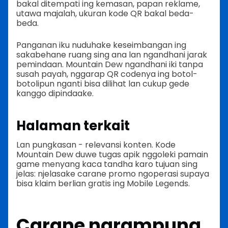
bakal ditempati ing kemasan, papan reklame,
utawa majalah, ukuran kode QR bakal beda-
beda.
Panganan iku nuduhake keseimbangan ing
sakabehane ruang sing ana lan ngandhani jarak
pemindaan. Mountain Dew ngandhani iki tanpa
susah payah, nggarap QR codenya ing botol-
botolipun nganti bisa dilihat lan cukup gede
kanggo dipindaake.
Halaman terkait
Lan pungkasan - relevansi konten. Kode
Mountain Dew duwe tugas apik nggoleki pamain
game menyang kaca tandha karo tujuan sing
jelas: njelasake carane promo ngoperasi supaya
bisa klaim berlian gratis ing Mobile Legends.
Carane ngrampung