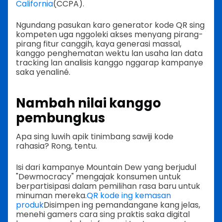
California
(CCPA).
Ngundang pasukan karo generator kode QR sing
kompeten uga nggoleki akses menyang pirang-
pirang fitur canggih, kaya generasi massal,
kanggo penghematan wektu lan usaha lan data
tracking lan analisis kanggo nggarap kampanye
saka yenaliné.
Nambah nilai kanggo
pembungkus
Apa sing luwih apik tinimbang sawiji kode
rahasia? Rong, tentu.
Isi dari kampanye Mountain Dew yang berjudul
"Dewmocracy" mengajak konsumen untuk
berpartisipasi dalam pemilihan rasa baru untuk
minuman mereka.
QR kode ing kemasan
produk
Disimpen ing pemandangane kang jelas,
menehi gamers cara sing praktis saka digital