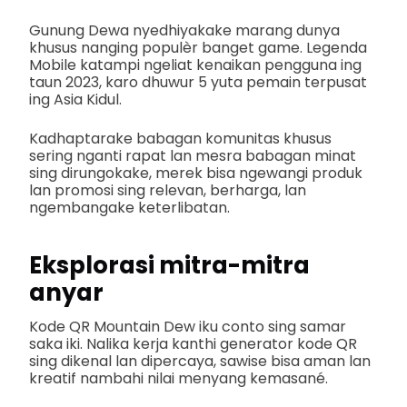
Gunung Dewa nyedhiyakake marang dunya
khusus nanging populèr banget game. Legenda
Mobile katampi ngeliat kenaikan pengguna ing
taun 2023, karo dhuwur 5 yuta pemain terpusat
ing Asia Kidul.
Kadhaptarake babagan komunitas khusus
sering nganti rapat lan mesra babagan minat
sing dirungokake, merek bisa ngewangi produk
lan promosi sing relevan, berharga, lan
ngembangake keterlibatan.
Eksplorasi mitra-mitra
anyar
Kode QR Mountain Dew iku conto sing samar
saka iki. Nalika kerja kanthi generator kode QR
sing dikenal lan dipercaya, sawise bisa aman lan
kreatif nambahi nilai menyang kemasané.