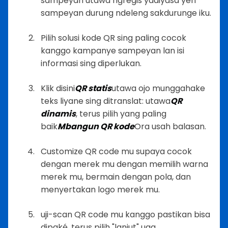
sampeyan utawa ngregis yadiyasa yèn
sampeyan durung ndeleng sakdurunge iku.
Pilih solusi kode QR sing paling cocok
kanggo kampanye sampeyan lan isi
informasi sing diperlukan.
Klik disini
QR statis
utawa ojo munggahake
teks liyane sing ditranslat: utawa
QR
dinamis
, terus pilih yang paling
baik
Mbangun QR kode
Ora usah balasan.
Customize QR code mu supaya cocok
dengan merek mu dengan memilih warna
merek mu, bermain dengan pola, dan
menyertakan logo merek mu.
uji-scan QR code mu kanggo pastikan bisa
dipaké, terus pilih "lanjut" uga