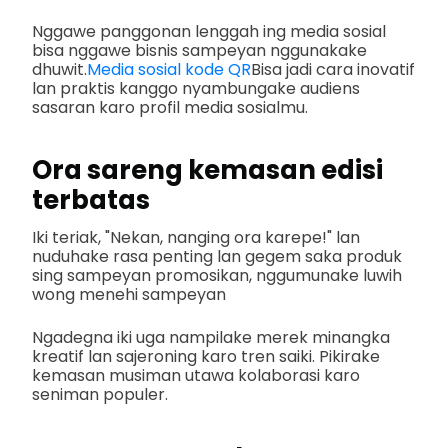
Nggawe panggonan lenggah ing media sosial
bisa nggawe bisnis sampeyan nggunakake
dhuwit.
Media sosial kode QR
Bisa jadi cara inovatif
lan praktis kanggo nyambungake audiens
sasaran karo profil media sosialmu.
Ora sareng kemasan edisi
terbatas
Iki teriak, "Nekan, nanging ora karepe!" lan
nuduhake rasa penting lan gegem saka produk
sing sampeyan promosikan, nggumunake luwih
wong menehi sampeyan
Ngadegna iki uga nampilake merek minangka
kreatif lan sajeroning karo tren saiki. Pikirake
kemasan musiman utawa kolaborasi karo
seniman populer.