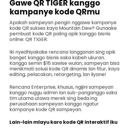
Gawe QR TIGER kanggo
kampanye kode QRmu
Apakah sampeyan pengin nggawe kampanye
kode QR sukses kaya Mountain Dew? Gunaake
pembuat kode QR paling apik kanggo bisnis
online: QR TIGER.
Iki nyedhiyakake rencana langganan sing apik
banget kanggo bisnis saka kabeh ukuran.
Kanggo semin $16 sawise wulan, sampeyan bisa
menikmati solusi kode QR dinamis lan fitur, kaya
editing, pelacakan, retargeting, lan liyane!
Rencana Enterprise, khusus, ngijini sampeyan
kanggo nuggu admin lan sub-panganggo saka
tim utama utawa merek sing beda ing
perusahaan sampeyan kanggo ngatur
kampanye kode QR sampeyan.
Lain-lain mlayu karo kode QR interaktif iku