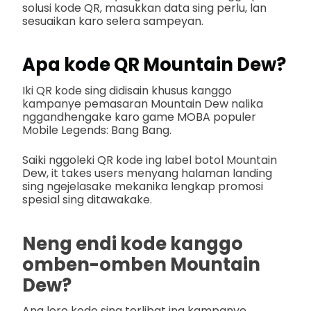
solusi kode QR, masukkan data sing perlu, lan
sesuaikan karo selera sampeyan.
Apa kode QR Mountain Dew?
Iki QR kode sing didisain khusus kanggo
kampanye pemasaran Mountain Dew nalika
nggandhengake karo game MOBA populer
Mobile Legends: Bang Bang.
Saiki nggoleki QR kode ing label botol Mountain
Dew, it takes users menyang halaman landing
sing ngejelasake mekanika lengkap promosi
spesial sing ditawakake.
Neng endi kode kanggo
omben-omben Mountain
Dew?
Ana loro kode sing terlibat ing kampanye