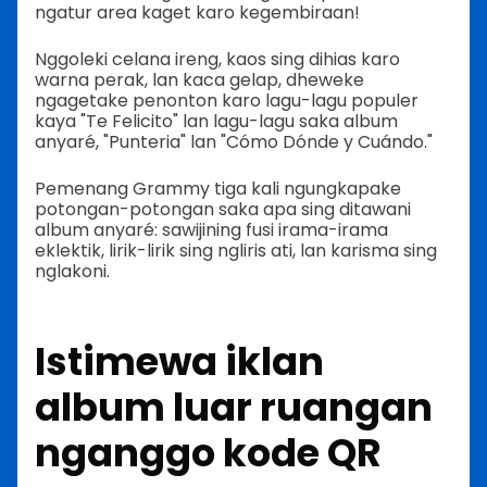
ngatur area kaget karo kegembiraan!
Nggoleki celana ireng, kaos sing dihias karo
warna perak, lan kaca gelap, dheweke
ngagetake penonton karo lagu-lagu populer
kaya "Te Felicito" lan lagu-lagu saka album
anyaré, "Punteria" lan "Cómo Dónde y Cuándo."
Pemenang Grammy tiga kali ngungkapake
potongan-potongan saka apa sing ditawani
album anyaré: sawijining fusi irama-irama
eklektik, lirik-lirik sing ngliris ati, lan karisma sing
nglakoni.
Istimewa iklan
album luar ruangan
nganggo kode QR