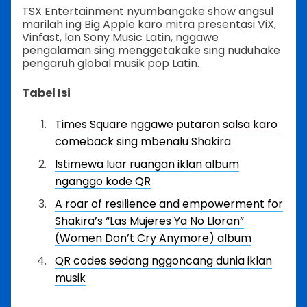
TSX Entertainment nyumbangake show angsul
marilah ing Big Apple karo mitra presentasi ViX,
Vinfast, lan Sony Music Latin, nggawe
pengalaman sing menggetakake sing nuduhake
pengaruh global musik pop Latin.
Tabel Isi
Times Square nggawe putaran salsa karo
comeback sing mbenalu Shakira
Istimewa luar ruangan iklan album
nganggo kode QR
A roar of resilience and empowerment for
Shakira’s “Las Mujeres Ya No Lloran”
(Women Don’t Cry Anymore) album
QR codes sedang nggoncang dunia iklan
musik