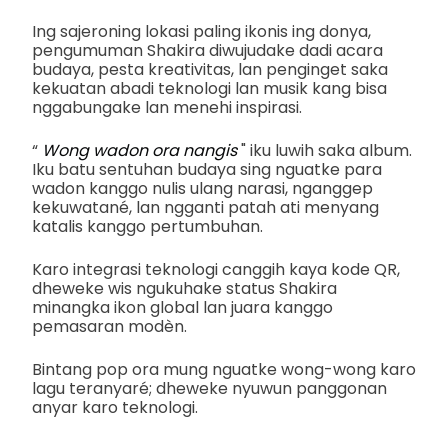
Ing sajeroning lokasi paling ikonis ing donya,
pengumuman Shakira diwujudake dadi acara
budaya, pesta kreativitas, lan penginget saka
kekuatan abadi teknologi lan musik kang bisa
nggabungake lan menehi inspirasi.
“
Wong wadon ora nangis
" iku luwih saka album.
Iku batu sentuhan budaya sing nguatke para
wadon kanggo nulis ulang narasi, nganggep
kekuwatané, lan ngganti patah ati menyang
katalis kanggo pertumbuhan.
Karo integrasi teknologi canggih kaya kode QR,
dheweke wis ngukuhake status Shakira
minangka ikon global lan juara kanggo
pemasaran modèn.
Bintang pop ora mung nguatke wong-wong karo
lagu teranyaré; dheweke nyuwun panggonan
anyar karo teknologi.