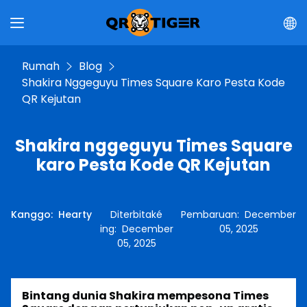
Rumah
Blog
Shakira Nggeguyu Times Square Karo Pesta Kode
QR Kejutan
Shakira nggeguyu Times Square
karo Pesta Kode QR Kejutan
Kanggo
:
Hearty
Diterbitaké
Pembaruan
:
December
ing
:
December
05, 2025
05, 2025
Bintang dunia Shakira mempesona Times