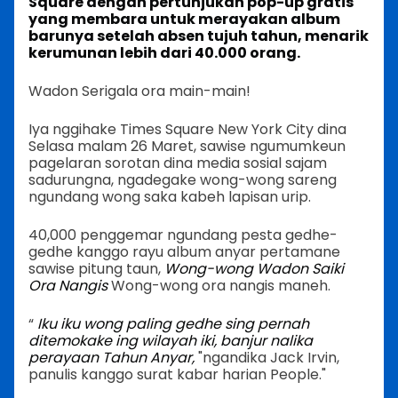
Square dengan pertunjukan pop-up gratis
yang membara untuk merayakan album
barunya setelah absen tujuh tahun, menarik
kerumunan lebih dari 40.000 orang.
Wadon Serigala ora main-main!
Iya nggihake Times Square New York City dina
Selasa malam 26 Maret, sawise ngumumkeun
pagelaran sorotan dina media sosial sajam
sadurungna, ngadegake wong-wong sareng
ngundang wong saka kabeh lapisan urip.
40,000 penggemar ngundang pesta gedhe-
gedhe kanggo rayu album anyar pertamane
sawise pitung taun,
Wong-wong Wadon Saiki
Ora Nangis
Wong-wong ora nangis maneh.
“
Iku iku wong paling gedhe sing pernah
ditemokake ing wilayah iki, banjur nalika
perayaan Tahun Anyar,
"ngandika Jack Irvin,
panulis kanggo surat kabar harian People."