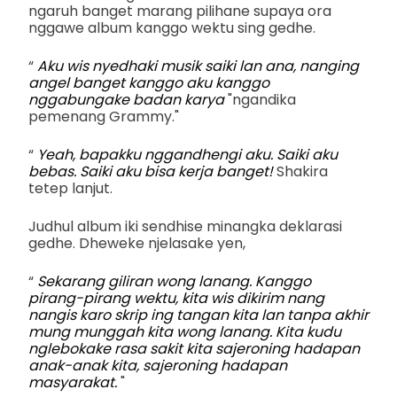
ngaruh banget marang pilihane supaya ora
nggawe album kanggo wektu sing gedhe.
“
Aku wis nyedhaki musik saiki lan ana, nanging
angel banget kanggo aku kanggo
nggabungake badan karya
"ngandika
pemenang Grammy."
“
Yeah, bapakku nggandhengi aku. Saiki aku
bebas. Saiki aku bisa kerja banget!
Shakira
tetep lanjut.
Judhul album iki sendhise minangka deklarasi
gedhe. Dheweke njelasake yen,
“
Sekarang giliran wong lanang. Kanggo
pirang-pirang wektu, kita wis dikirim nang
nangis karo skrip ing tangan kita lan tanpa akhir
mung munggah kita wong lanang. Kita kudu
nglebokake rasa sakit kita sajeroning hadapan
anak-anak kita, sajeroning hadapan
masyarakat.
"