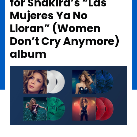
for Shakira’s “Las
Mujeres Ya No
Lloran” (Women
Don’t Cry Anymore)
album