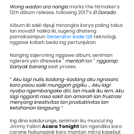
Wong wadon ora nangis
marks the hitmaker’s
12th album release, following 2017’s
El Dorado
.
Album iki saiki dipuji minangka karya paling takut
lan inovatif nalika iki, sugeng dhateng
pamakaanipun
Generator kode QR
teknologi,
nggawe kabeh beda ing pertunjukan.
Nanging sajeroning nggawe album, seniman
nglereni yen dheweke "
mentah
lan "
nggarap
banyak barang
saat proses.
“
Aku lagi nulis, kadang-kadang aku ngrasani,
karo pisau saiki munggah gigiku ... Aku lagi
nyoba ngembangake diri, lan musik iku lem. Aku
lagi ngganti rasa sakit lan amarah lan frustrasi
menyang kreativitas lan produktivitas lan
ketahanan langsung.
“
Ing dina sakdurunge, seniman iku muncul ing
Jimmy Fallon
Acara Tonight
lan ngandika karo
carane hubungané karo mantan mitra kasebut