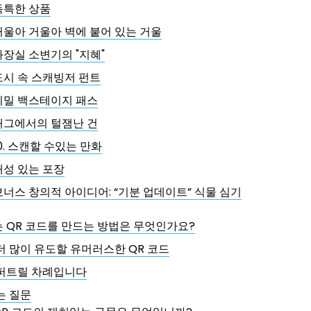
독특한 상품
거울아 거울아 벽에 붙어 있는 거울
화장실 소변기의 "지혜"
도시 속 스캐빙저 펀트
비밀 백스테이지 패스
태그에서의 털잼난 건
10. 스캔할 수있는 만화
개성 있는 포장
보너스 창의적 아이디어: “기분 업데이트” 식물 심기
 QR 코드를 만드는 방법은 무엇인가요?
더 많이 유도할 유머러스한 QR 코드
퍼트릴 차례입니다
는 질문