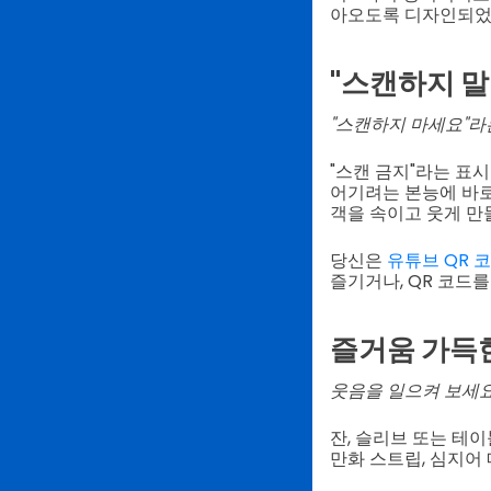
아오도록 디자인되었
"스캔하지 
"스캔하지 마세요"라
"스캔 금지"라는 표
어기려는 본능에 바로
객을 속이고 웃게 만
당신은
유튜브 QR 
즐기거나, QR 코드
즐거움 가득
웃음을 일으켜 보세요
잔, 슬리브 또는 테
만화 스트립, 심지어