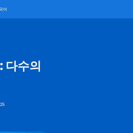
국어
기: 다수의
025