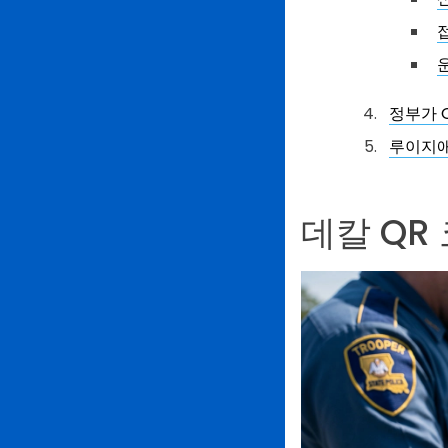
정부가 
루이지애
데칼 QR