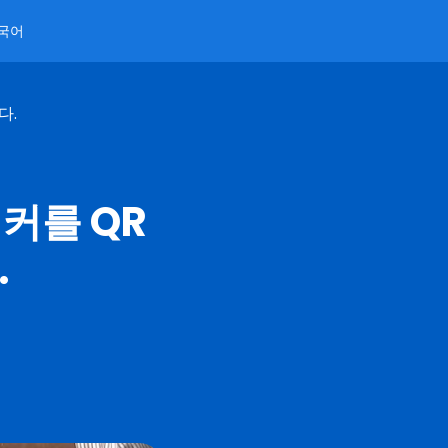
국어
다.
커를 QR
.