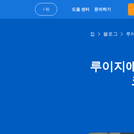
뒤
도움 센터
문의하기
집
블로그
루이
루이지애