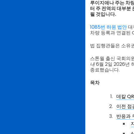
루이지애나 주는 차량 
터 주 전역의 대부분
될 것입니다.
1085번 하원 법안
대
차량 등록과 연결된 
법 집행관들은 소유권
스톤월 출신 국회의원
내
6월 2일 2026
종료했습니다.
목차
데칼 Q
이전 점
반응과 