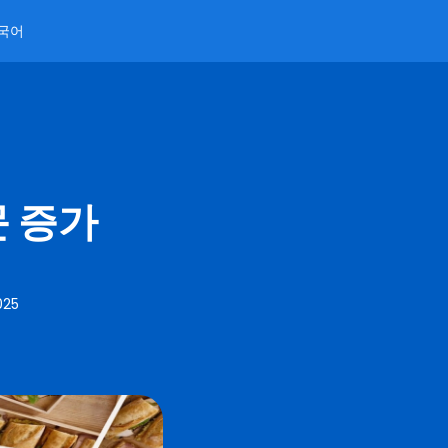
국어
문 증가
025