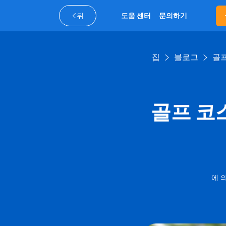
뒤
도움 센터
문의하기
집
블로그
골프
골프 코
에 