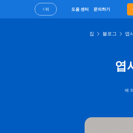
뒤
도움 센터
문의하기
집
블로그
엽서
엽
에 