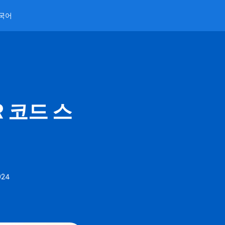
국어
 코드 스
024