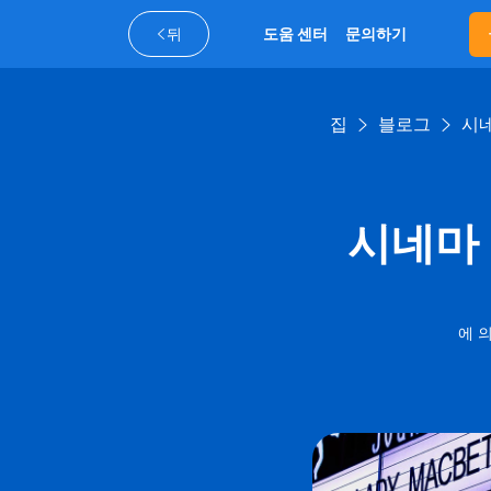
뒤
도움 센터
문의하기
집
블로그
시네
시네마 
에 