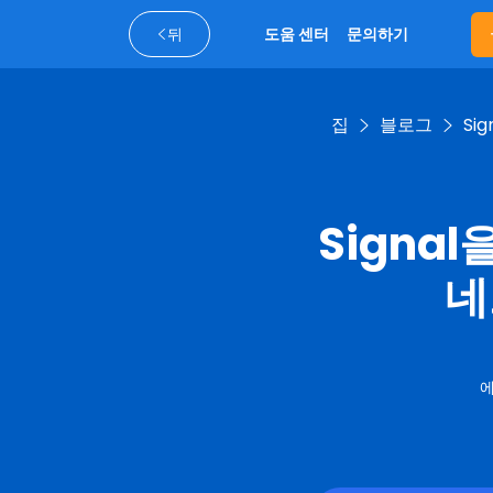
뒤
도움 센터
문의하기
집
블로그
Si
Signa
네
에