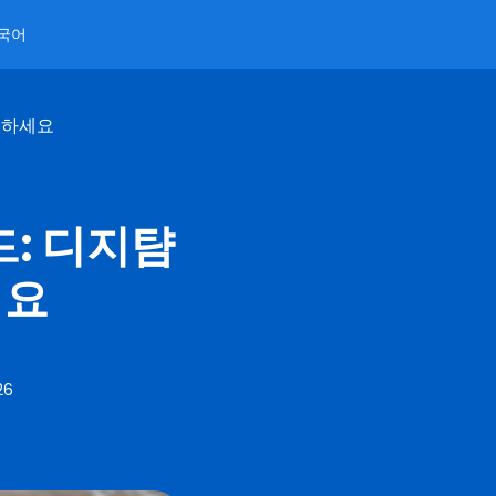
국어
활용하세요
드: 디지턈
세요
26