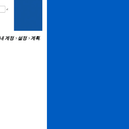
내 계정
>
설정
>
계획
.