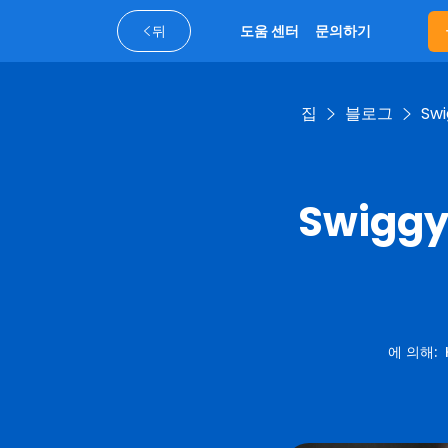
뒤
도움 센터
문의하기
집
블로그
Sw
Swigg
에 의해
: