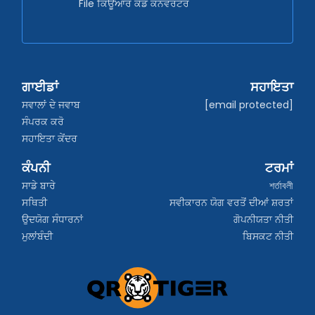
File ਕਿਊਆਰ ਕੋਡ ਕਨਵਰਟਰ
ਗਾਈਡਾਂ
ਸਹਾਇਤਾ
ਸਵਾਲਾਂ ਦੇ ਜਵਾਬ
[email protected]
ਸੰਪਰਕ ਕਰੋ
ਸਹਾਇਤਾ ਕੇਂਦਰ
ਕੰਪਨੀ
ਟਰਮਾਂ
ਸਾਡੇ ਬਾਰੇ
শর্তাবলী
ਸਥਿਤੀ
ਸਵੀਕਾਰਨ ਯੋਗ ਵਰਤੋਂ ਦੀਆਂ ਸ਼ਰਤਾਂ
ਉਦਯੋਗ ਸੰਧਾਰਨਾਂ
ਗੋਪਨੀਯਤਾ ਨੀਤੀ
ਮੁਲਾਂਬੰਦੀ
ਬਿਸਕਟ ਨੀਤੀ