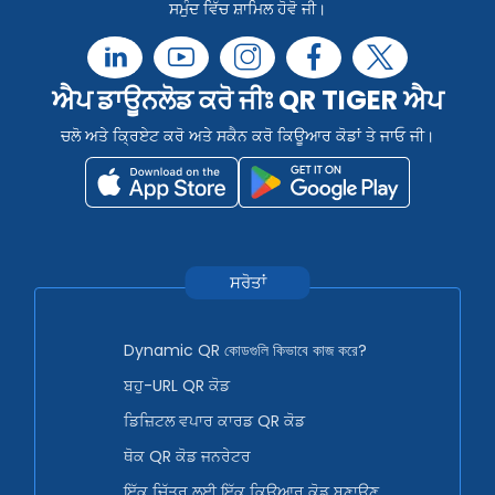
ਸਮੁੰਦ ਵਿੱਚ ਸ਼ਾਮਿਲ ਹੋਵੋ ਜੀ।
ਐਪ ਡਾਊਨਲੋਡ ਕਰੋ ਜੀਃ QR TIGER ਐਪ
ਚਲੋ ਅਤੇ ਕ੍ਰਿਏਟ ਕਰੋ ਅਤੇ ਸਕੈਨ ਕਰੋ ਕਿਊਆਰ ਕੋਡਾਂ ਤੇ ਜਾਓ ਜੀ।
ਸਰੋਤਾਂ
Dynamic QR কোডগুলি কিভাবে কাজ করে?
ਬਹੁ-URL QR ਕੋਡ
ਡਿਜ਼ਿਟਲ ਵਪਾਰ ਕਾਰਡ QR ਕੋਡ
ਥੋਕ QR ਕੋਡ ਜਨਰੇਟਰ
ਇੱਕ ਚਿੱਤਰ ਲਈ ਇੱਕ ਕਿਊਆਰ ਕੋਡ ਬਣਾਉਣ