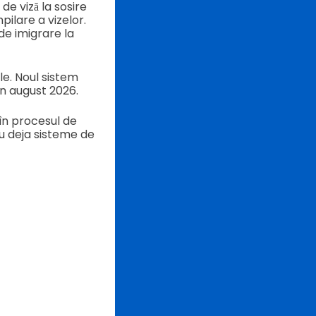
de viză la sosire
ilare a vizelor.
 de imigrare la
ale. Noul sistem
în august 2026.
 în procesul de
 au deja sisteme de