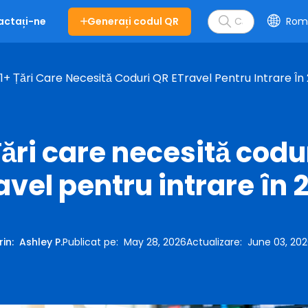
Generați codul QR
Rom
actați-ne
1+ Țări Care Necesită Coduri QR ETravel Pentru Intrare În
Țări care necesită codu
avel pentru intrare în 
rin
:
Ashley P.
Publicat pe
:
May 28, 2026
Actualizare
:
June 03, 20