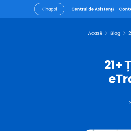
Înapoi
Centrul de Asistență
Cont
Acasă
Blog
2
21+ 
eTr
P