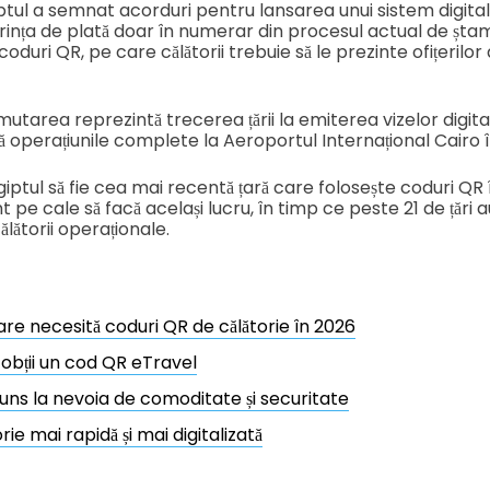
ptul a semnat acorduri pentru lansarea unui sistem digital 
rința de plată doar în numerar din procesul actual de ștamp
oduri QR, pe care călătorii trebuie să le prezinte ofițerilor
 mutarea reprezintă trecerea țării la emiterea vizelor digit
 operațiunile complete la Aeroportul Internațional Cairo 
ptul să fie cea mai recentă țară care folosește coduri QR
nt pe cale să facă același lucru, în timp ce peste 21 de țări
lătorii operaționale.
care necesită coduri QR de călătorie în 2026
obții un cod QR eTravel
uns la nevoia de comoditate și securitate
rie mai rapidă și mai digitalizată