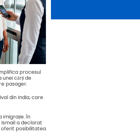
mplifica procesul
 unei cărți de
re pasager.
val din India, care
imigrație. În
 Ismail a declarat
oferit posibilitatea