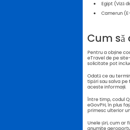
Egipt (Viză di
Camerun (E
Cum să o
Pentru a obține cod
eTravel de pe site-ul
solicitate pot inclu
Odată ce au termina
tipări sau salva pe 
aceste informații.
Între timp, codul Q
eGovPH, în plus față
primesc ulterior un 
Unele țări, cum ar 
anumite aeroportur