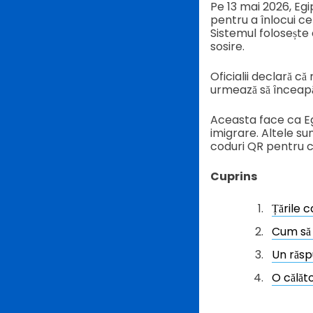
Pe 13 mai 2026, Egi
pentru a înlocui ce
Sistemul folosește c
sosire.
Oficialii declară că
urmează să înceapă
Aceasta face ca Egi
imigrare. Altele su
coduri QR pentru că
Cuprins
Țările 
Cum să 
Un răsp
O călăto