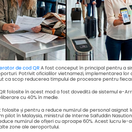
erator de cod QR
A fost conceput în principal pentru a si
porturi. Potrivit oficialilor vietnamezi, implementarea lor a
avut ca scop reducerea timpului de procesare pentru fieca
 QR folosite în acest mod a fost dovedită de sistemul e-Arri
eliberare cu 40% în medie.
 folosite și pentru a reduce numărul de personal asignat la 
 pilot în Malaysia, ministrul de Interne Saifuddin Nasution
reduce numărul de ofițeri cu aproape 60%. Acest lucru le-a 
n alte zone ale aeroportului.