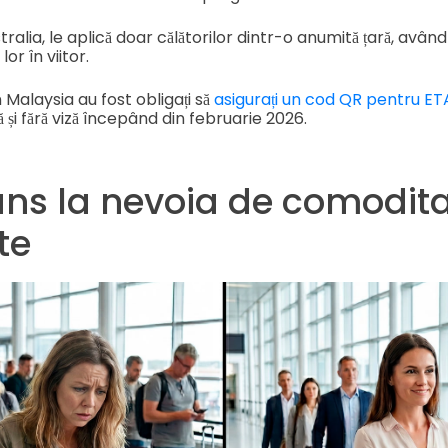
ralia, le aplică doar călătorilor dintr-o anumită țară, având
lor în viitor.
n Malaysia au fost obligați să
asigurați un cod QR pentru ET
ză și fără viză începând din februarie 2026.
ns la nevoia de comoditat
te