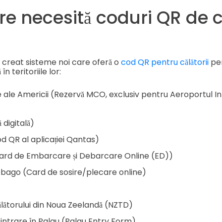
are necesită coduri QR de c
u creat sisteme noi care oferă o
cod QR pentru călătorii
pen
n teritoriile lor:
e ale Americii (Rezervă MCO, exclusiv pentru Aeroportul In
 digitală)
od QR al aplicației Qantas)
ard de Embarcare și Debarcare Online (ED))
Tobago (Card de sosire/plecare online)
ălătorului din Noua Zeelandă (NZTD)
intrare în Palau (Palau Entry Form)