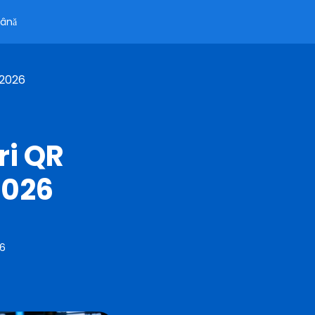
ână
 2026
ri QR
2026
26