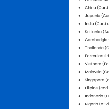
China (Card d
Japonia (Co
India (Card d
Sri Lanka (Au
Cambodgia (
Thailanda (Ca
Formularul d
Vietnam (For
Malaysia (Car
Singapore (c
Filipine (co
Indonezia (D
Nigeria (e-Vi