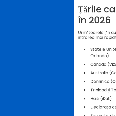
Țările c
în 2026
Următoarele țări a
intrarea mai rapidă î
Statele Unit
Orlando)
Canada (Viză
Australia (C
Dominica (C
Trinidad și 
Haiti (iKat)
Declarația c
Formular de 