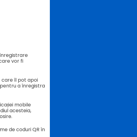
înregistrare
care vor fi
 care îl pot apoi
 pentru a înregistra
icației mobile
ediul acesteia,
osire.
eme de coduri QR în