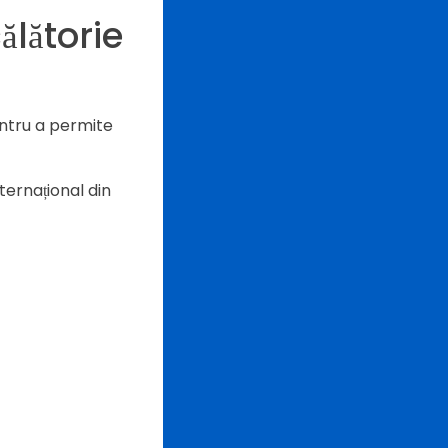
ălătorie
tru a permite
ternațional din