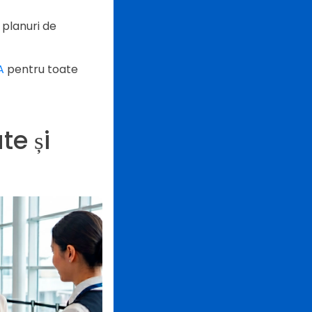
 planuri de
A
pentru toate
e și