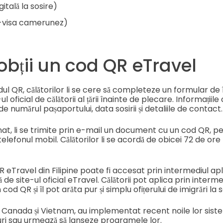
gitală la sosire)
-visa camerunez)
bții un cod QR eTravel
ul QR, călătorilor li se cere să completeze un formular de 
 oficial de călătorii al țării înainte de plecare. Informațiile 
de numărul pașaportului, data sosirii și detaliile de contact.
t, li se trimite prin e-mail un document cu un cod QR, pe
telefonul mobil. Călătorilor li se acordă de obicei 72 de ore
R eTravel din Filipine poate fi accesat prin intermediul apl
 de site-ul oficial eTravel. Călătorii pot aplica prin interm
cod QR și îl pot arăta pur și simplu ofițerului de imigrări la s
fi Canada și Vietnam, au implementat recent noile lor sist
i sau urmează să lanseze programele lor.