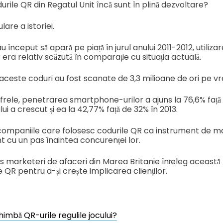
urile QR din Regatul Unit încă sunt în plină dezvoltare?
lare a istoriei.
început să apară pe piață în jurul anului 2011-2012, utilizare
ra relativ scăzută în comparație cu situația actuală.
aceste coduri au fost scanate de 3,3 milioane de ori pe 
ele, penetrarea smartphone-urilor a ajuns la 76,6% față d
lui a crescut și ea la 42,77% față de 32% în 2013.
ompaniile care folosesc codurile QR ca instrument de m
t cu un pas înaintea concurenței lor.
s marketeri de afaceri din Marea Britanie înțeleg această 
e QR pentru a-și crește implicarea clienților.
imbă QR-urile regulile jocului?