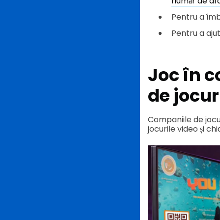
număr de af
Pentru a îmbu
Pentru a ajut
Joc în c
de jocur
Companiile de jocur
jocurile video și chi