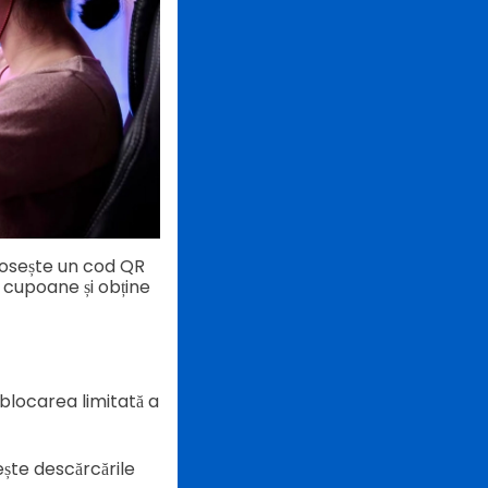
losește un cod QR
u cupoane și obține
blocarea limitată a
ște descărcările