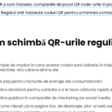
R și cum folosesc companiile de jocuri QR code-urile în joc
 Regatul Unit folosește coduri QR pentru urmărirea conta
m schimbă QR-urile reguli
ple de moduri în care aceste coduri sunt utilizate în indust
amentale. Iată câteva dintre ele
e plăți pentru facturile de energie ale consumatorilor.
ica donatorii pentru caritate și a le face călătoria rapidă și
lica publicul în campaniile de marketing pe social media.
uma clienții către pagina dvs. de destinație, site-ul web sau