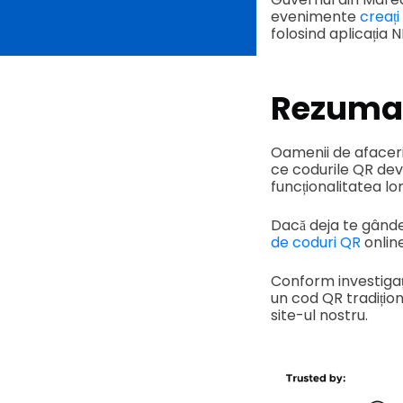
evenimente
creați
folosind aplicația 
Rezuma
Oamenii de afaceri, 
ce codurile QR devi
funcționalitatea lor
Dacă deja te gândeș
de coduri QR
online
Conform investigaț
un cod QR tradițion
site-ul nostru.