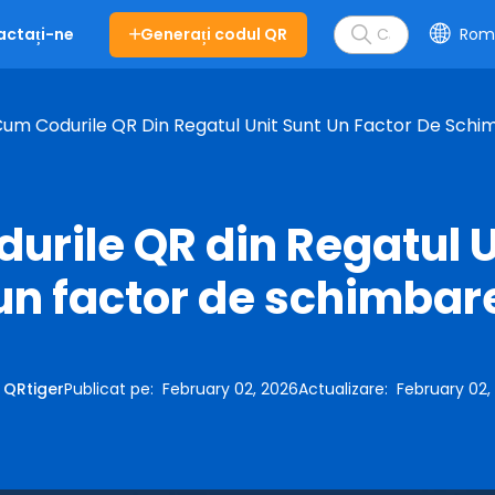
Generați codul QR
Rom
actați-ne
um Codurile QR Din Regatul Unit Sunt Un Factor De Schi
urile QR din Regatul U
un factor de schimbar
:
QRtiger
Publicat pe
:
February 02, 2026
Actualizare
:
February 02,