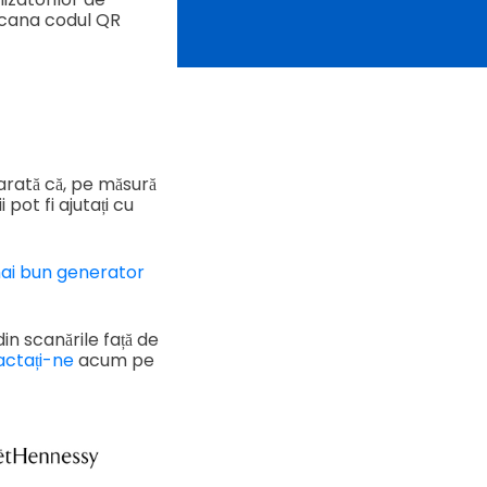
ot scana codul QR
 arată că, pe măsură
pot fi ajutați cu
ai bun generator
in scanările față de
actați-ne
acum pe