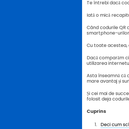
Te întrebi dacă cod
Iată o mică recapitu
Când codurile QR au 
smartphone-urilor e
Cu toate acestea, 
Dacă comparăm cifr
utilizarea internetu
Asta înseamnă că c
mare avantaj și sun
Și cei mai de succe
folosit deja coduril
Cuprins
Deci cum sch