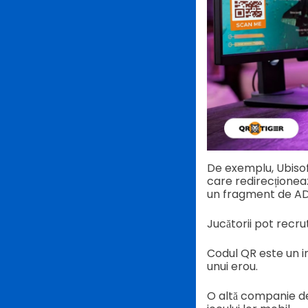
De exemplu, Ubisof
care redirecționeaz
un fragment de AD
Jucătorii pot recrut
Codul QR este un i
unui erou.
O altă companie de