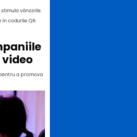
 stimula vânzările.
 în codurile QR.
mpaniile
e video
QR pentru a promova