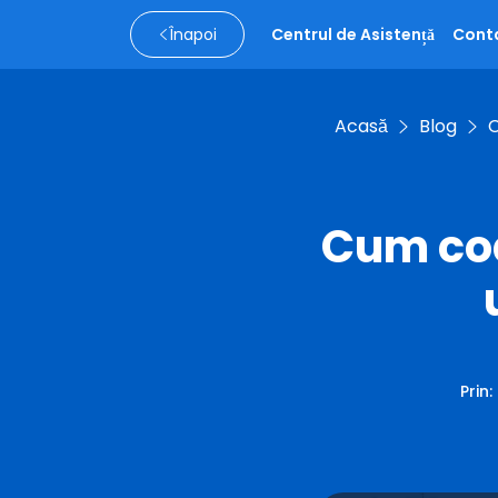
Înapoi
Centrul de Asistență
Cont
Acasă
Blog
C
Cum cod
Prin