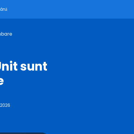
ână
mbare
nit sunt
e
 2026