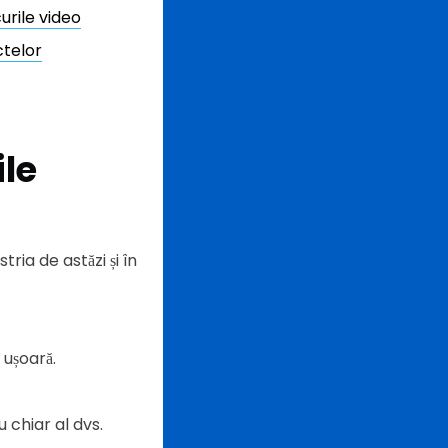
urile video
ctelor
le
ria de astăzi și în
 ușoară.
 chiar al dvs.