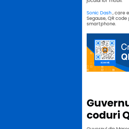
jocului lor mobil.
Sonic Dash
, care e
Segause, QR code pe
smartphone.
Guvernul
coduri 
Guvernul din Marea 