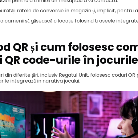
aceri
pentru a trimite un mesaj sau a vă contacta.
nătăți ratele de conversie în magazin și, implicit, pentru a
a oamenii să găsească o locație folosind traseele integrate
od QR și cum folosesc co
i QR code-urile în jocuril
i din diferite țări, inclusiv Regatul Unit, folosesc coduri 
ar le integrează în narativa jocului.