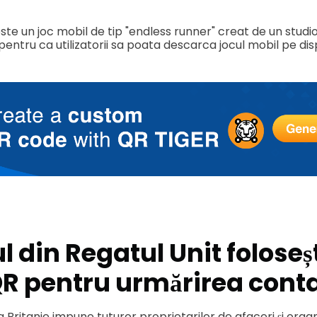
ste un joc mobil de tip "endless runner" creat de un studio
ntru ca utilizatorii sa poata descarca jocul mobil pe disp
 din Regatul Unit foloseș
QR pentru urmărirea conta
Britanie impune tuturor proprietarilor de afaceri și organ