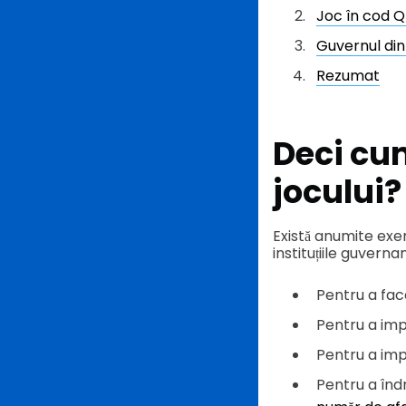
Joc în cod Q
Guvernul din
Rezumat
Deci cu
jocului?
Există anumite exem
instituțiile guvern
Pentru a fac
Pentru a impl
Pentru a imp
Pentru a îndr