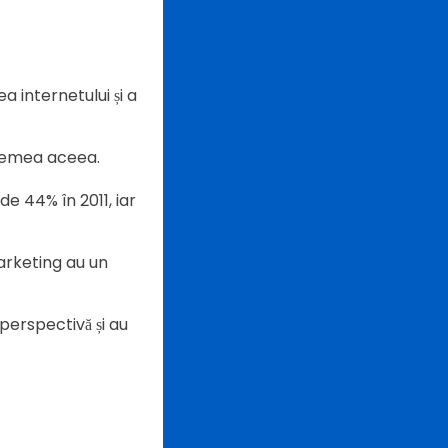
a internetului și a
vremea aceea.
e 44% în 2011, iar
arketing au un
perspectivă și au