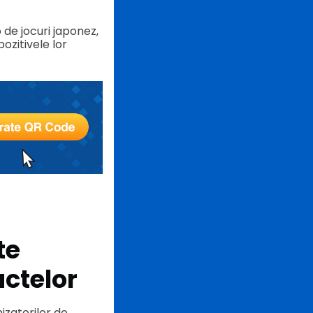
 de jocuri japonez,
ozitivele lor
te
ctelor
izatorilor de