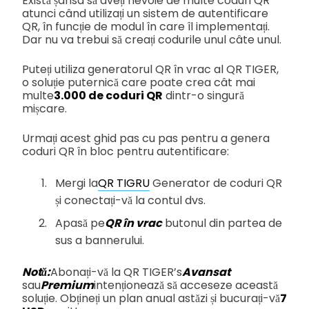
Există șansa să aveți nevoie de multe coduri QR
atunci când utilizați un sistem de autentificare
QR, în funcție de modul în care îl implementați.
Dar nu va trebui să creați codurile unul câte unul.
Puteți utiliza generatorul QR în vrac al QR TIGER,
o soluție puternică care poate crea cât mai
multe
3.000 de coduri QR
dintr-o singură
mișcare.
Urmați acest ghid pas cu pas pentru a genera
coduri QR în bloc pentru autentificare:
Mergi la
QR TIGRU
Generator de coduri QR
și conectați-vă la contul dvs.
Apasă pe
QR în vrac
butonul din partea de
sus a bannerului.
Notă:
Abonați-vă la QR TIGER’s
Avansat
sau
Premium
intenționează să acceseze această
soluție. Obțineți un plan anual astăzi și bucurați-vă
7