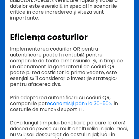
utilizatori. Această verificare rapidă și fiabilă a
datelor este esențială, în special în scenariile
critice în care încrederea și viteza sunt
importante.
Eficiența costurilor
Implementarea codurilor QR pentru
autentificare poate fi rentabilă pentru
companiile de toate dimensiunile. Și, în timp ce
un abonament la generatorul de coduri QR
poate părea costisitor la prima vedere, este
esențial să îl considerați o investiție strategică
pentru afacerea dvs.
Prin adoptarea autentificării cu coduri QR,
companiile pot
economisiți până la 30-50%
în
costurile de muncă și suport IT.
De-a lungul timpului, beneficiile pe care le oferă
adesea depășesc cu mult cheltuielile inițiale. Deci,
nu vă lăsați descurajat de costul inițial; luați în