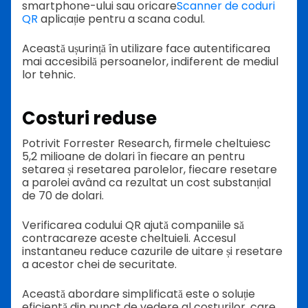
smartphone-ului sau oricare
Scanner de coduri
QR
aplicație pentru a scana codul.
Această ușurință în utilizare face autentificarea
mai accesibilă persoanelor, indiferent de mediul
lor tehnic.
Costuri reduse
Potrivit Forrester Research, firmele cheltuiesc
5,2 milioane de dolari în fiecare an pentru
setarea și resetarea parolelor, fiecare resetare
a parolei având ca rezultat un cost substanțial
de 70 de dolari.
Verificarea codului QR ajută companiile să
contracareze aceste cheltuieli. Accesul
instantaneu reduce cazurile de uitare și resetare
a acestor chei de securitate.
Această abordare simplificată este o soluție
eficientă din punct de vedere al costurilor, care