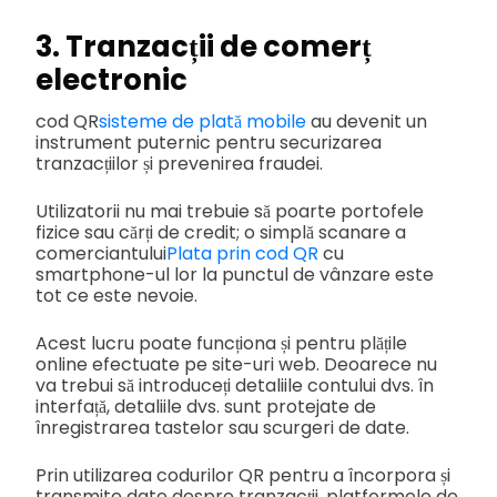
3. Tranzacții de comerț
electronic
cod QR
sisteme de plată mobile
au devenit un
instrument puternic pentru securizarea
tranzacțiilor și prevenirea fraudei.
Utilizatorii nu mai trebuie să poarte portofele
fizice sau cărți de credit; o simplă scanare a
comerciantului
Plata prin cod QR
cu
smartphone-ul lor la punctul de vânzare este
tot ce este nevoie.
Acest lucru poate funcționa și pentru plățile
online efectuate pe site-uri web. Deoarece nu
va trebui să introduceți detaliile contului dvs. în
interfață, detaliile dvs. sunt protejate de
înregistrarea tastelor sau scurgeri de date.
Prin utilizarea codurilor QR pentru a încorpora și
transmite date despre tranzacții, platformele de