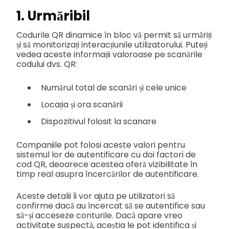
1. Urmăribil
Codurile QR dinamice în bloc vă permit să urmăriți
și să monitorizați interacțiunile utilizatorului. Puteți
vedea aceste informații valoroase pe scanările
codului dvs. QR:
Numărul total de scanări și cele unice
Locația și ora scanării
Dispozitivul folosit la scanare
Companiile pot folosi aceste valori pentru
sistemul lor de autentificare cu doi factori de
cod QR, deoarece acestea oferă vizibilitate în
timp real asupra încercărilor de autentificare.
Aceste detalii îi vor ajuta pe utilizatori să
confirme dacă au încercat să se autentifice sau
să-și acceseze conturile. Dacă apare vreo
activitate suspectă, aceștia le pot identifica și