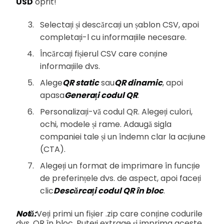
USD
oprit!
Selectați și descărcați un șablon CSV, apoi
completați-l cu informațiile necesare.
Încărcați fișierul CSV care conține
informațiile dvs.
Alege
QR static
sau
QR dinamic
, apoi
apasa
Generați codul QR
.
Personalizați-vă codul QR. Alegeți culori,
ochi, modele și rame. Adaugă sigla
companiei tale și un îndemn clar la acțiune
(CTA).
Alegeți un format de imprimare în funcție
de preferințele dvs. de aspect, apoi faceți
clic
Descărcați codul QR în bloc
.
Notă:
Veți primi un fișier .zip care conține codurile
dvs. QR în bloc. Puteți extrage și imprima aceste