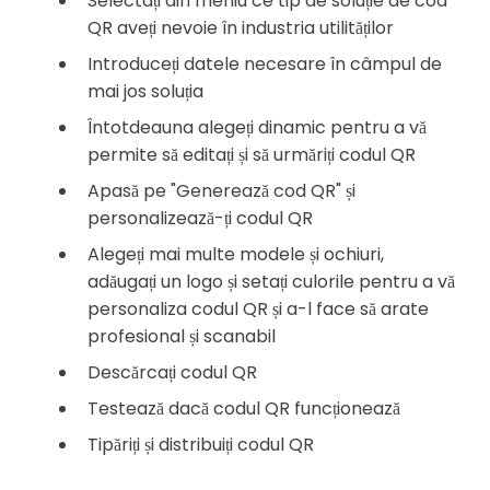
Selectați din meniu ce tip de soluție de cod
QR aveți nevoie în industria utilităților
Introduceți datele necesare în câmpul de
mai jos soluția
Întotdeauna alegeți dinamic pentru a vă
permite să editați și să urmăriți codul QR
Apasă pe "Generează cod QR" și
personalizează-ți codul QR
Alegeți mai multe modele și ochiuri,
adăugați un logo și setați culorile pentru a vă
personaliza codul QR și a-l face să arate
profesional și scanabil
Descărcați codul QR
Testează dacă codul QR funcționează
Tipăriți și distribuiți codul QR