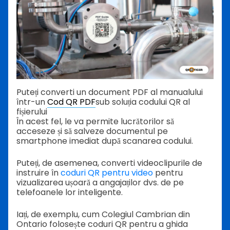
Puteți converti un document PDF al manualului
într-un
Cod QR PDF
sub soluția codului QR al
fișierului
În acest fel, le va permite lucrătorilor să
acceseze și să salveze documentul pe
smartphone imediat după scanarea codului.
Puteți, de asemenea, converti videoclipurile de
instruire în
coduri QR pentru video
pentru
vizualizarea ușoară a angajaților dvs. de pe
telefoanele lor inteligente.
Iați, de exemplu, cum Colegiul Cambrian din
Ontario folosește coduri QR pentru a ghida