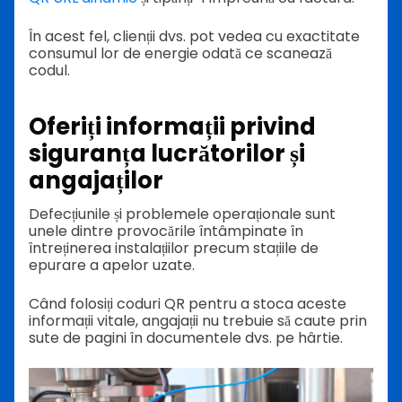
În acest fel, clienții dvs. pot vedea cu exactitate
consumul lor de energie odată ce scanează
codul.
Oferiți informații privind
siguranța lucrătorilor și
angajaților
Defecțiunile și problemele operaționale sunt
unele dintre provocările întâmpinate în
întreținerea instalațiilor precum stațiile de
epurare a apelor uzate.
Când folosiți coduri QR pentru a stoca aceste
informații vitale, angajații nu trebuie să caute prin
sute de pagini în documentele dvs. pe hârtie.