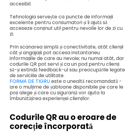
accesibil.
Tehnologia servește ca puncte de informații
excelente pentru consumatori și îi ajută să
acceseze conținut util pentru nevoile lor de zi cu
zi.
Prin scanarea simplă și conectivitate, atât clienții
cât și angajații pot accesa instantaneu
informațiile de care au nevoie; nu numai atât, dar
codurile QR pot servi și ca un pod pentru clienți
să-și extindă feedback-ul sau preocupările legate
de serviciile de utilitate.
FORMA DE TIGRU
este o unealtă recomandată -
are o mulțime de șabloane disponibile pe care le
poți alege și care cu siguranță vor ajuta la
îmbunătățirea experienței clienților.
Codurile QR au o eroare de
corecție încorporată