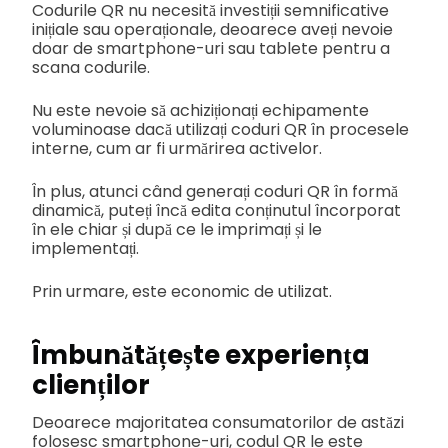
Codurile QR nu necesită investiții semnificative
inițiale sau operaționale, deoarece aveți nevoie
doar de smartphone-uri sau tablete pentru a
scana codurile.
Nu este nevoie să achiziționați echipamente
voluminoase dacă utilizați coduri QR în procesele
interne, cum ar fi urmărirea activelor.
În plus, atunci când generați coduri QR în formă
dinamică, puteți încă edita conținutul încorporat
în ele chiar și după ce le imprimați și le
implementați.
Prin urmare, este economic de utilizat.
Îmbunătățește experiența
clienților
Deoarece majoritatea consumatorilor de astăzi
folosesc smartphone-uri, codul QR le este