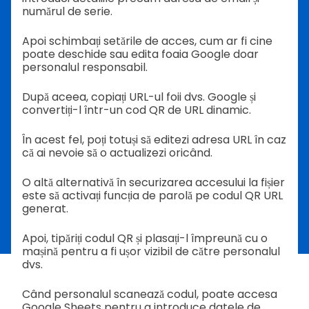
numărul de serie.
Apoi schimbați setările de acces, cum ar fi cine
poate deschide sau edita foaia Google doar
personalul responsabil.
După aceea, copiați URL-ul foii dvs. Google și
convertiți-l într-un cod QR de URL dinamic.
În acest fel, poți totuși să editezi adresa URL în caz
că ai nevoie să o actualizezi oricând.
O altă alternativă în securizarea accesului la fișier
este să activați funcția de parolă pe codul QR URL
generat.
Apoi, tipăriți codul QR și plasați-l împreună cu o
mașină pentru a fi ușor vizibil de către personalul
dvs.
Când personalul scanează codul, poate accesa
Google Sheets pentru a introduce datele de