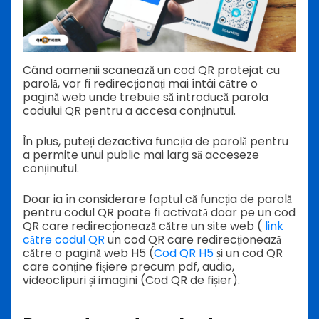
Când oamenii scanează un cod QR protejat cu
parolă, vor fi redirecționați mai întâi către o
pagină web unde trebuie să introducă parola
codului QR pentru a accesa conținutul.
În plus, puteți dezactiva funcția de parolă pentru
a permite unui public mai larg să acceseze
conținutul.
Doar ia în considerare faptul că funcția de parolă
pentru codul QR poate fi activată doar pe un cod
QR care redirecționează către un site web (
link
către codul QR
un cod QR care redirecționează
către o pagină web H5 (
Cod QR H5
și un cod QR
care conține fișiere precum pdf, audio,
videoclipuri și imagini (Cod QR de fișier).