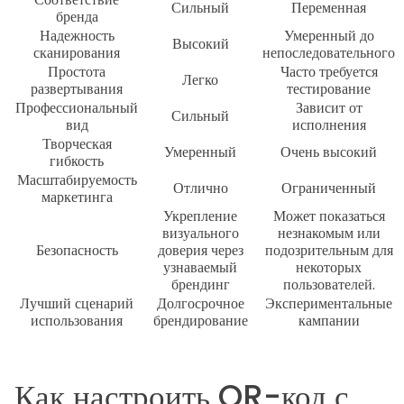
Сильный
Переменная
бренда
Надежность
Умеренный до
Высокий
сканирования
непоследовательного
Простота
Часто требуется
Легко
развертывания
тестирование
Профессиональный
Зависит от
Сильный
вид
исполнения
Творческая
Умеренный
Очень высокий
гибкость
Масштабируемость
Отлично
Ограниченный
маркетинга
Укрепление
Может показаться
визуального
незнакомым или
Безопасность
доверия через
подозрительным для
узнаваемый
некоторых
брендинг
пользователей.
Лучший сценарий
Долгосрочное
Экспериментальные
использования
брендирование
кампании
Как настроить QR-код с