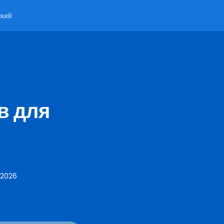
ский
в для
 2026