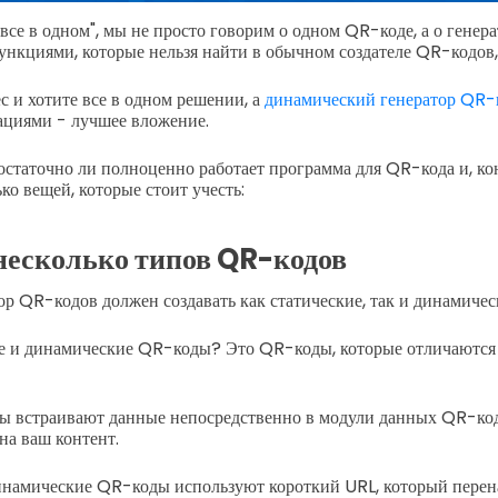
все в одном", мы не просто говорим о одном QR-коде, а о генера
нкциями, которые нельзя найти в обычном создателе QR-кодов,
с и хотите все в одном решении, а
динамический генератор QR-
ациями - лучшее вложение.
достаточно ли полноценно работает программа для QR-кода и, ко
ко вещей, которые стоит учесть:
несколько типов QR-кодов
р QR-кодов должен создавать как статические, так и динамиче
ие и динамические QR-коды? Это QR-коды, которые отличаются 
 встраивают данные непосредственно в модули данных QR-кода
на ваш контент.
инамические QR-коды используют короткий URL, который перен