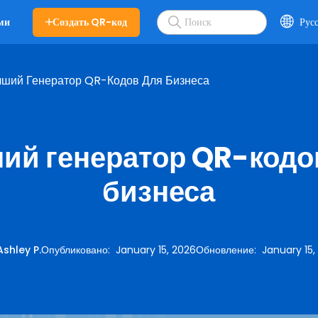
Создать QR-код
Рус
ми
чший Генератор QR-Кодов Для Бизнеса
ий генератор QR-кодо
бизнеса
Ashley P.
Опубликовано
:
January 15, 2026
Обновление
:
January 15,