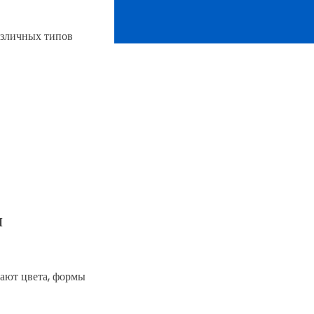
азличных типов
и
ают цвета, формы