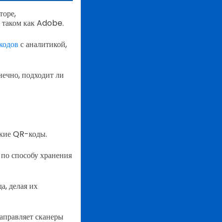
торе,
 таком как Adobe.
кодов
с аналитикой,
нечно, подходит ли
ские QR-коды.
по способу хранения
, делая их
аправляет сканеры