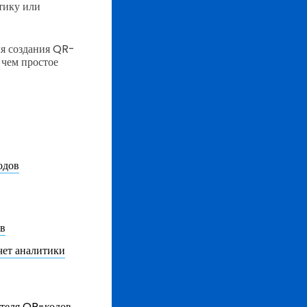
тику или
ля создания QR-
 чем простое
одов
ов
чет аналитики
ателя QR-кодов