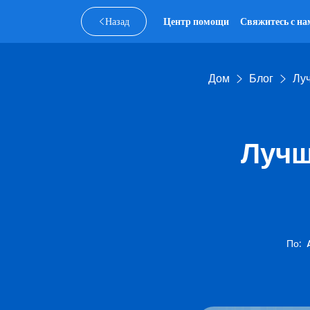
Назад
Центр помощи
Свяжитесь с на
Дом
Блог
Лу
Лучш
По
: