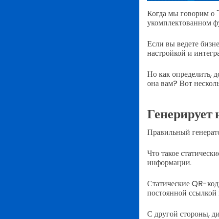
Когда мы говорим о "
укомплектованном фу
Если вы ведете бизне
настройкой и интегр
Но как определить, 
она вам? Вот несколь
Генерирует 
Правильный генерато
Что такое статическ
информации.
Статические QR-коды
постоянной ссылкой 
С другой стороны, д