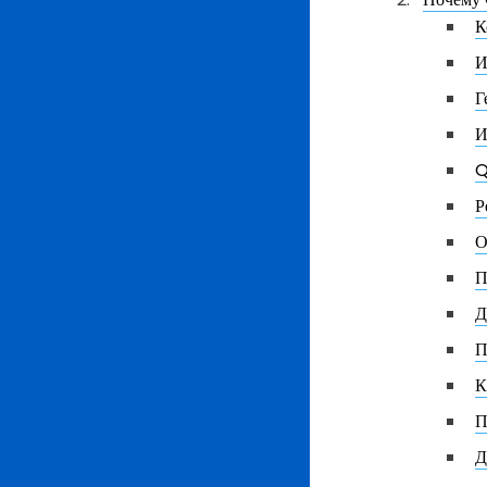
К
И
Г
И
Q
Р
О
П
Д
П
К
П
Д