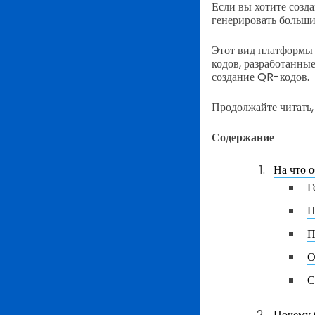
Если вы хотите созд
генерировать больши
Этот вид платформы 
кодов, разработанны
создание QR-кодов.
Продолжайте читать,
Содержание
На что 
Г
П
П
О
С
Почему 