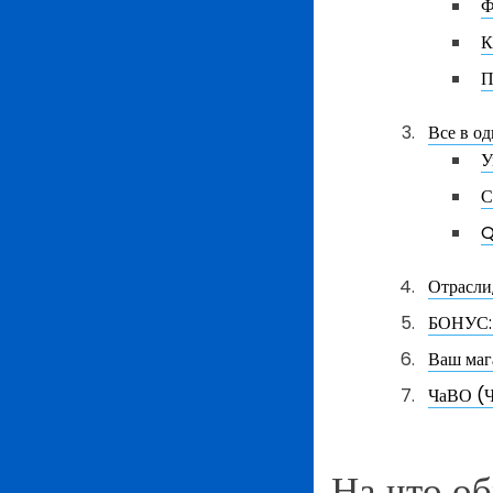
Ф
К
П
Все в о
У
С
Q
Отрасли
БОНУС: 
Ваш маг
ЧаВО (Ч
На что о