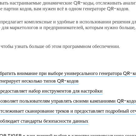
авать настраиваемые динамические QR-коды, отслеживать анали
е партии кодов, вам нужен всё в одном генераторе QR-кодов.
предлагает комплексные и удобные в использовании решения д
е для маркетологов и предпринимателей, которым нужно больше,
 чтобы узнать больше об этом программном обеспечении.
обратить внимание при выборе универсального генератора QR-к
енерирует несколько типов QR-кодов
редоставляет набор инструментов для настройки
озволяет пользователям управлять своими кампаниями QR-код
тслеживает сканирование треков и предоставляет подробный от
облюдает стандарты безопасности данных
QR TIGER - ваш лучший выбор в качестве универсального созд