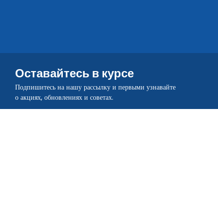
Оставайтесь в курсе
Подпишитесь на нашу рассылку и первыми узнавайте
о акциях, обновлениях и советах.
Присоединяйтесь к сообществу
Загрузите приложение QR TIGER
Создавайте и сканируйте QR-коды в движении