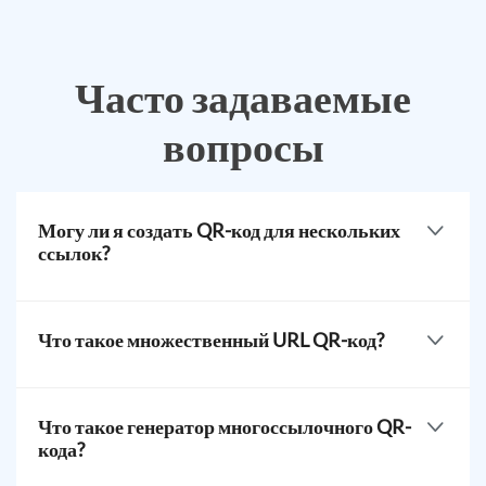
Часто задаваемые
вопросы
Могу ли я создать QR-код для нескольких
ссылок?
Да, вы можете создать один QR-код для нескольких
ссылок. Используйте мульти-URL решение для
Что такое множественный URL QR-код?
хранения разных ссылок в одном сканируемом коде.
Множественный URL-QR - это
. Код перенаправляет
сканеры на соответствующий контент или страницы в
Что такое генератор многоссылочного QR-
зависимости от времени сканирования, языка
кода?
устройства, местоположения сканирования и