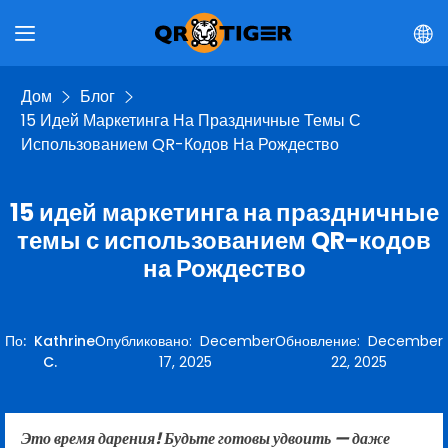
Дом
Блог
15 Идей Маркетинга На Праздничные Темы С
Использованием QR-Кодов На Рождество
15 идей маркетинга на праздничные
темы с использованием QR-кодов
на Рождество
По
:
Kathrine
Опубликовано
:
December
Обновление
:
December
C.
17, 2025
22, 2025
Это время дарения! Будьте готовы удвоить — даже