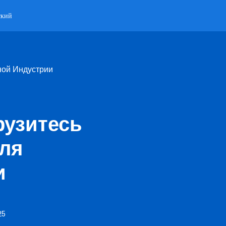
ский
ной Индустрии
рузитесь
для
и
25