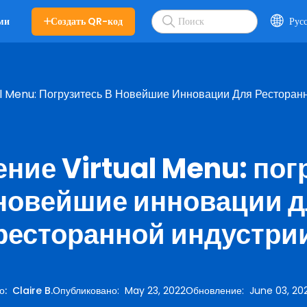
Создать QR-код
Рус
ми
l Menu: Погрузитесь В Новейшие Инновации Для Ресторан
ние Virtual Menu: пог
новейшие инновации 
ресторанной индустри
о
:
Claire B.
Опубликовано
:
May 23, 2022
Обновление
:
June 03, 20