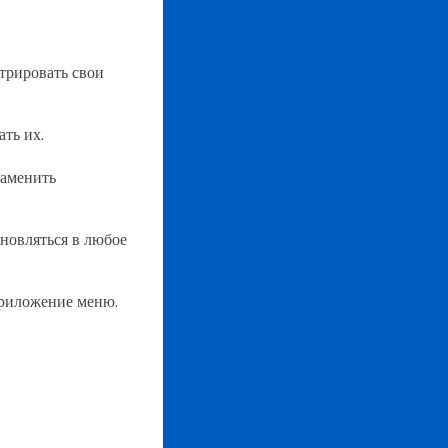
трировать свои
ать их.
заменить
новляться в любое
приложение меню.