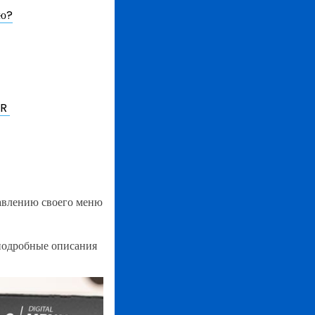
ню?
ER
тавлению своего меню
подробные описания