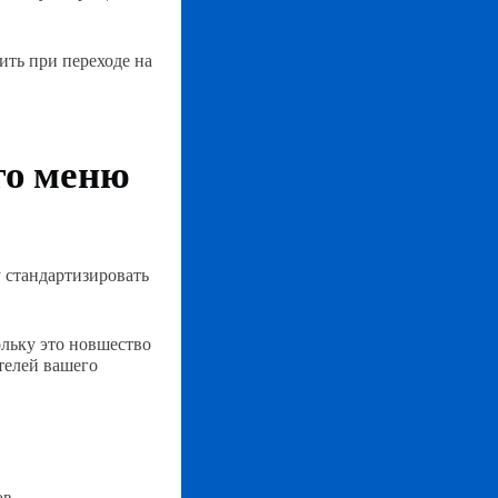
ть при переходе на
го меню
 стандартизировать
ольку это новшество
ителей вашего
в.