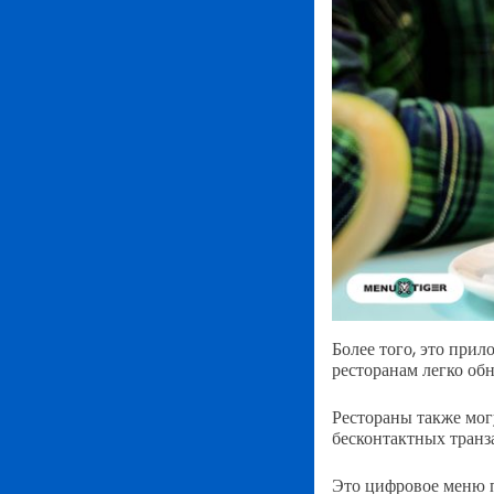
Более того, это при
ресторанам легко об
Рестораны также мог
бесконтактных транз
Это цифровое меню п