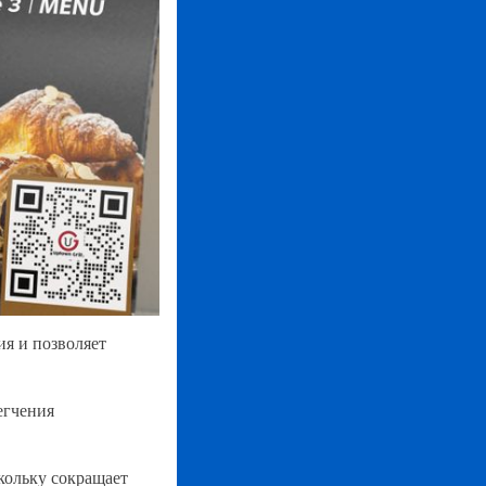
я и позволяет
егчения
кольку сокращает