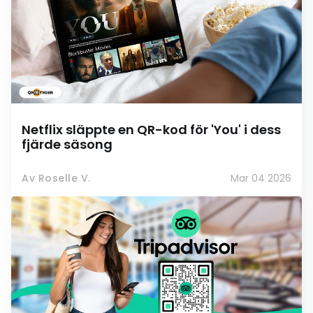
Netflix släppte en QR-kod för 'You' i dess
fjärde säsong
Av Roselle V.
Mar 04 2026