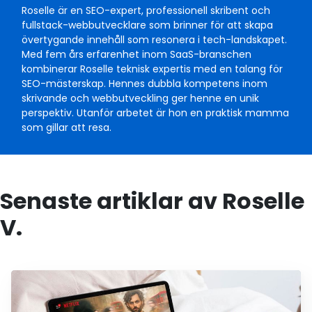
Roselle är en SEO-expert, professionell skribent och
fullstack-webbutvecklare som brinner för att skapa
övertygande innehåll som resonera i tech-landskapet.
Med fem års erfarenhet inom SaaS-branschen
kombinerar Roselle teknisk expertis med en talang för
SEO-mästerskap. Hennes dubbla kompetens inom
skrivande och webbutveckling ger henne en unik
perspektiv. Utanför arbetet är hon en praktisk mamma
som gillar att resa.
Senaste artiklar av Roselle
V.