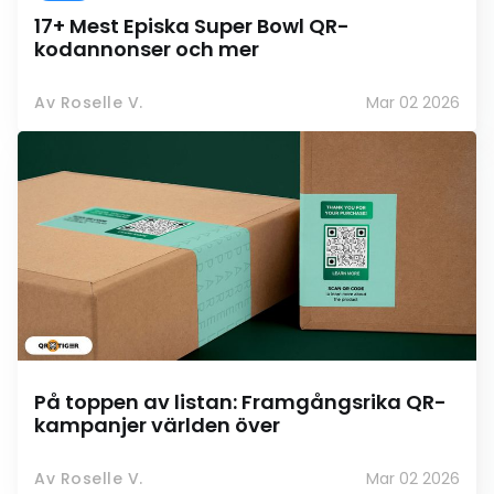
17+ Mest Episka Super Bowl QR-
kodannonser och mer
Av Roselle V.
Mar 02 2026
På toppen av listan: Framgångsrika QR-
kampanjer världen över
Av Roselle V.
Mar 02 2026