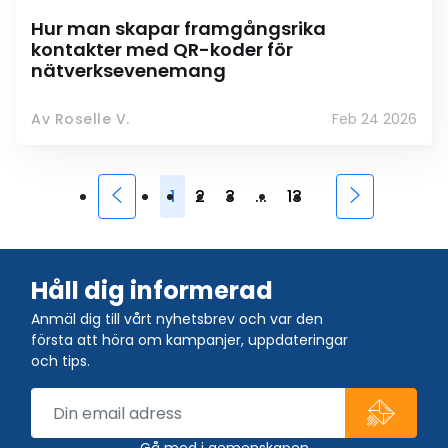
Hur man skapar framgångsrika
kontakter med QR-koder för
nätverksevenemang
Av Roselle V.
Feb 24 2026
1
2
3
...
13
Håll dig informerad
Anmäl dig till vårt nyhetsbrev och var den
första att höra om kampanjer, uppdateringar
och tips.
Gå med i gemenskapen