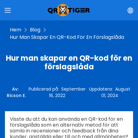
Hem
Blog
Hur Man Skapar En QR-Kod För En Förslagslåda
Hur man skapar en QR-kod för en
förslagslåda
Av
:
Publicerad på
:
September
Uppdatera
:
August
Ricson E.
16, 2022
01, 2024
Visste du att du kan använda en QR-kod för en
förslagslåda som en alternativ metod för att
samla in recensioner och feedback från dina
kunder, anställda eller till och med allmänheten?