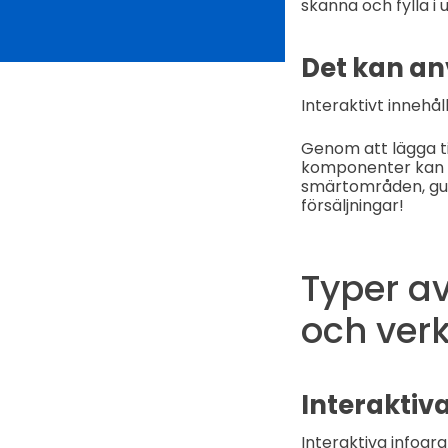
skanna och fylla i 
Det kan anv
Interaktivt innehål
Genom att lägga til
komponenter kan i
smärtområden, gui
försäljningar!
Typer av
och ver
Interaktiva
Interaktiva infogr