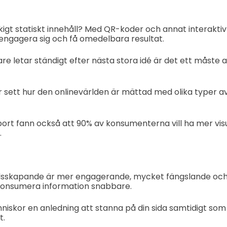
åkigt statiskt innehåll? Med QR-koder och annat interaktiv
engagera sig och få omedelbara resultat.
 letar ständigt efter nästa stora idé är det ett måste at
ar sett hur den onlinevärlden är mättad med olika typer av
rt fann också att 90% av konsumenterna vill ha mer visu
.
ållsskapande är mer engagerande, mycket fängslande o
konsumera information snabbare.
iskor en anledning att stanna på din sida samtidigt som 
t.