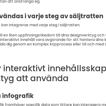
utan att anstränga sig.
ändas i varje steg av säljtratten
l kan integreras med varje steg i säljtratten.
l en liten uppfinningsrikedom till dina designverktyg och 
nteraktivt innehåll vara avgörande för att hantera dina
da dig genom en komplex köpprocess eller till och med 
 interaktivt innehållssk
ktyg att använda
 infografik
afik framhäver specifik data som tittare kan interagera m