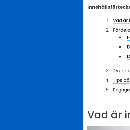
Innehållsförteck
Vad är 
Fördela
F
D
D
Typer a
Tips på
Engager
Vad är i