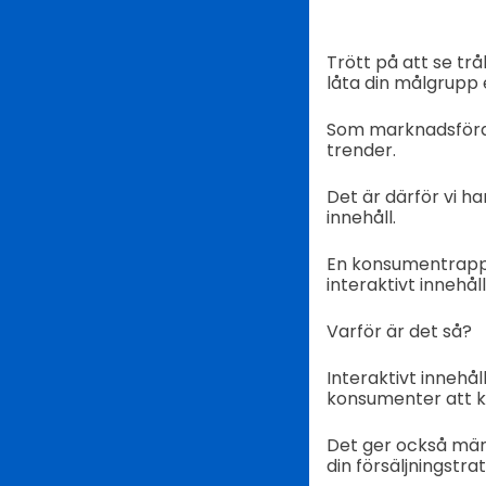
Trött på att se tr
låta din målgrupp 
Som marknadsförare
trender.
Det är därför vi h
innehåll.
En konsumentrappo
interaktivt innehåll
Varför är det så?
Interaktivt inneh
konsumenter att 
Det ger också männ
din försäljningstrat