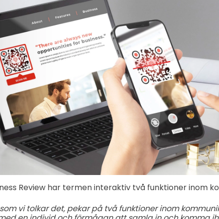
iness Review har termen interaktiv två funktioner inom 
 som vi tolkar det, pekar på två funktioner inom kommun
ed en individ och förmågan att samla in och komma ih