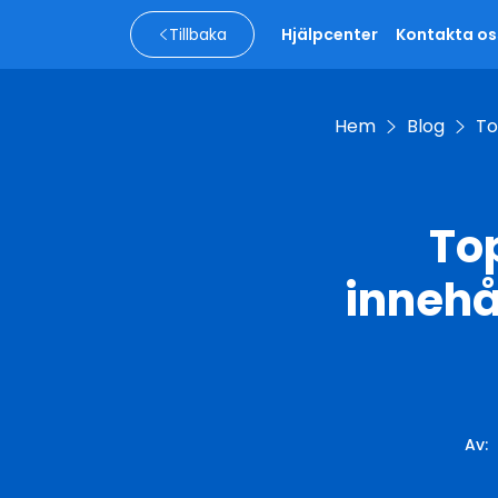
Tillbaka
Hjälpcenter
Kontakta os
Hem
Blog
To
Top
innehå
Av
: