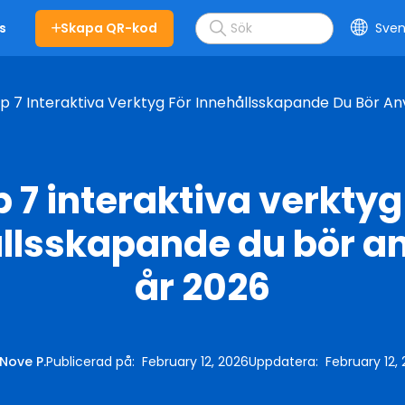
Skapa QR-kod
Sven
s
p 7 Interaktiva Verktyg För Innehållsskapande Du Bör A
 7 interaktiva verktyg
llsskapande du bör 
år 2026
Nove P.
Publicerad på
:
February 12, 2026
Uppdatera
:
February 12,