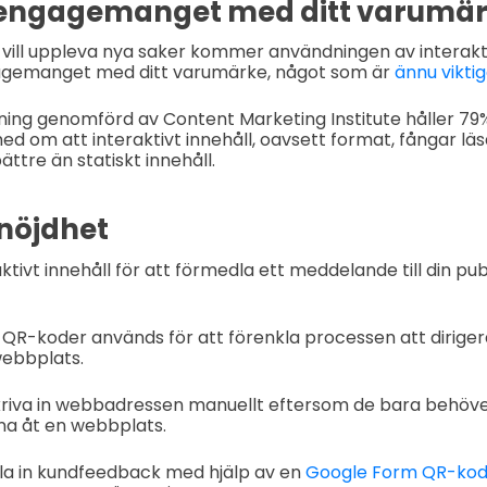
 engagemanget med ditt varumä
ill uppleva nya saker kommer användningen av interaktiv
agemanget med ditt varumärke, något som är
ännu vikti
ning genomförd av Content Marketing Institute håller 79
 om att interaktivt innehåll, oavsett format, fångar lä
tre än statiskt innehåll.
nöjdhet
tivt innehåll för att förmedla ett meddelande till din publ
r QR-koder används för att förenkla processen att dirige
webbplats.
kriva in webbadressen manuellt eftersom de bara behöv
na åt en webbplats.
la in kundfeedback med hjälp av en
Google Form QR-ko