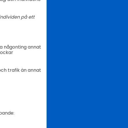
individen på ett
ra någonting annat
lockar
ch trafik än annat
apande: