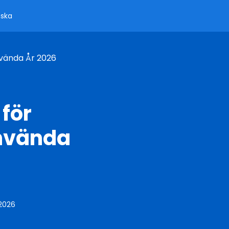
ska
nvända År 2026
 för
använda
 2026