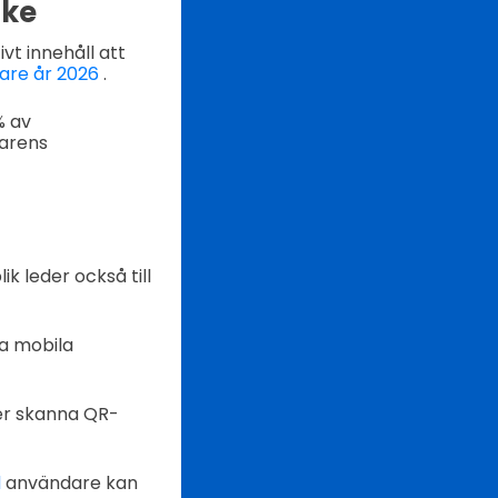
rke
t innehåll att
gare år 2026
.
% av
sarens
ik leder också till
ra mobila
er skanna QR-
d
användare kan