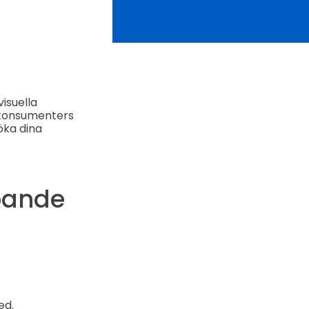
visuella
 konsumenters
öka dina
apande
ed.