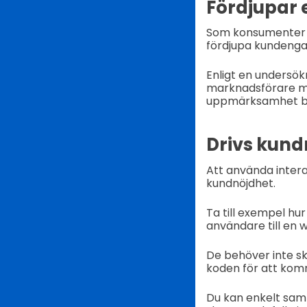
Fördjupar
Som konsumenter v
fördjupa kundeng
Enligt en undersök
marknadsförare med
uppmärksamhet bät
Drivs kund
Att använda interak
kundnöjdhet.
Ta till exempel hu
användare till en 
De behöver inte s
koden för att kom
Du kan enkelt sam