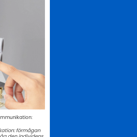
kommunikation:
ikation: förmågan
åg den individens