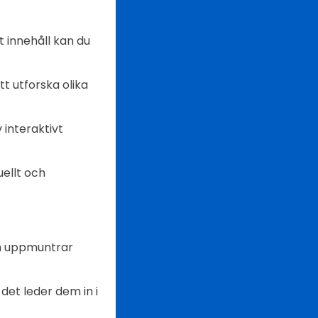
t innehåll kan du
t utforska olika
 interaktivt
ellt och
ch uppmuntrar
det leder dem in i