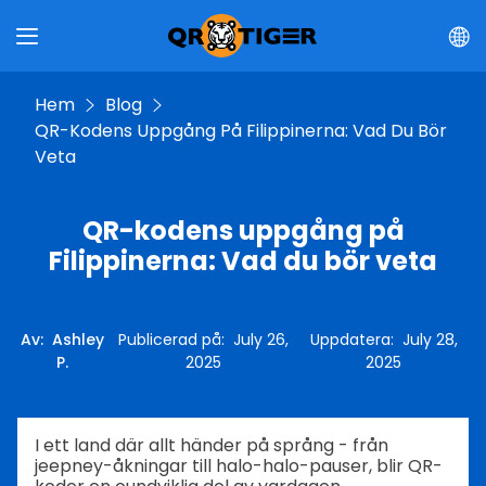
Hem
Blog
QR-Kodens Uppgång På Filippinerna: Vad Du Bör
Veta
QR-kodens uppgång på
Filippinerna: Vad du bör veta
Av
:
Ashley
Publicerad på
:
July 26,
Uppdatera
:
July 28,
P.
2025
2025
I ett land där allt händer på språng - från
jeepney-åkningar till halo-halo-pauser, blir QR-