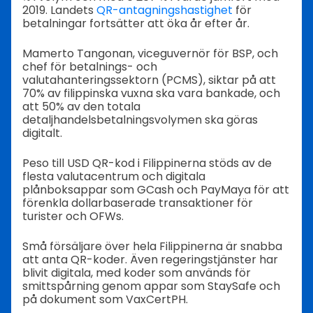
2019. Landets
QR-antagningshastighet
för
betalningar fortsätter att öka år efter år.
Mamerto Tangonan, viceguvernör för BSP, och
chef för betalnings- och
valutahanteringssektorn (PCMS), siktar på att
70% av filippinska vuxna ska vara bankade, och
att 50% av den totala
detaljhandelsbetalningsvolymen ska göras
digitalt.
Peso till USD QR-kod i Filippinerna stöds av de
flesta valutacentrum och digitala
plånboksappar som GCash och PayMaya för att
förenkla dollarbaserade transaktioner för
turister och OFWs.
Små försäljare över hela Filippinerna är snabba
att anta QR-koder. Även regeringstjänster har
blivit digitala, med koder som används för
smittspårning genom appar som StaySafe och
på dokument som VaxCertPH.