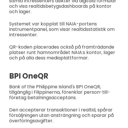
samla intressenters åsikter via digitala formulär
och visa realtidsbetygsdashboards på kontor
och lager.
Systemet var kopplat till NAIA-portens
instrumentpanel, som visar realtidsstatistik om
intressenter.
QR-koden placerades också på framträdande
platser runt hamnområdet NAIA:s kontor, lager
och på alla dess mediaplattformar.
BPI OneQR
Bank of the Philippine Island's BPI OneQR,
tillgänglig i Filippinerna, förenklar person-till-
företag betalningsacceptans.
Den accepterar transaktioner i realtid, spårar
försäljningen utan ansträngning och sparar på
överföringsavgifter.