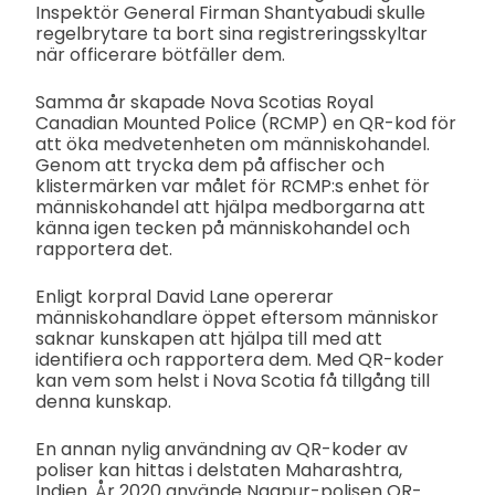
Inspektör General Firman Shantyabudi skulle
regelbrytare ta bort sina registreringsskyltar
när officerare bötfäller dem.
Samma år skapade Nova Scotias Royal
Canadian Mounted Police (RCMP) en QR-kod för
att öka medvetenheten om människohandel.
Genom att trycka dem på affischer och
klistermärken var målet för RCMP:s enhet för
människohandel att hjälpa medborgarna att
känna igen tecken på människohandel och
rapportera det.
Enligt korpral David Lane opererar
människohandlare öppet eftersom människor
saknar kunskapen att hjälpa till med att
identifiera och rapportera dem. Med QR-koder
kan vem som helst i Nova Scotia få tillgång till
denna kunskap.
En annan nylig användning av QR-koder av
poliser kan hittas i delstaten Maharashtra,
Indien. År 2020 använde Nagpur-polisen QR-