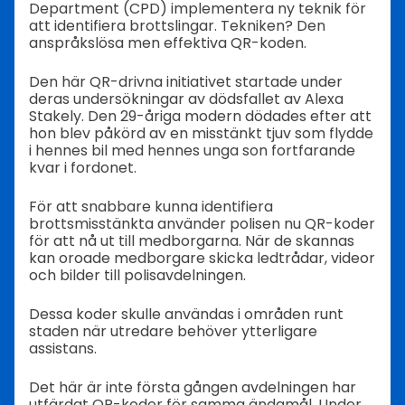
Department (CPD) implementera ny teknik för
att identifiera brottslingar. Tekniken? Den
anspråkslösa men effektiva QR-koden.
Den här QR-drivna initiativet startade under
deras undersökningar av dödsfallet av Alexa
Stakely. Den 29-åriga modern dödades efter att
hon blev påkörd av en misstänkt tjuv som flydde
i hennes bil med hennes unga son fortfarande
kvar i fordonet.
För att snabbare kunna identifiera
brottsmisstänkta använder polisen nu QR-koder
för att nå ut till medborgarna. När de skannas
kan oroade medborgare skicka ledtrådar, videor
och bilder till polisavdelningen.
Dessa koder skulle användas i områden runt
staden när utredare behöver ytterligare
assistans.
Det här är inte första gången avdelningen har
utfärdat QR-koder för samma ändamål. Under