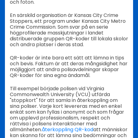
och foton.
En särskild organisation är Kansas City Crime
Stoppers, ett program under Kansas City Metro
Crime Commission. Som svar på en serie
högprofilerade masskjutningar i landet
distribuerade gruppen QR-koder till lokala skolor
och andra platser i deras stad.
QR-koder är inte bara ett sätt att lämna in tips
och bevis. Faktum är att deras mångsidighet har
möjliggjort att andra polisavdelningar skapar
QR-koder för sina egna ändamål.
Till exempel började polisen vid Virginia
Commonwealth University (VCU) utfärda
"stoppkort" för att samla in återkoppling om
sina poliser. Varje kort levereras med en enkel
enkät som kan fyllas i anonymt och som frågar
om upplevd professionalism, respekt och
rättvisa i polisens interaktioner med
allmänheten.
återkoppling QR-kod
att människor
kan skanna för att lämna sina bedömningar och