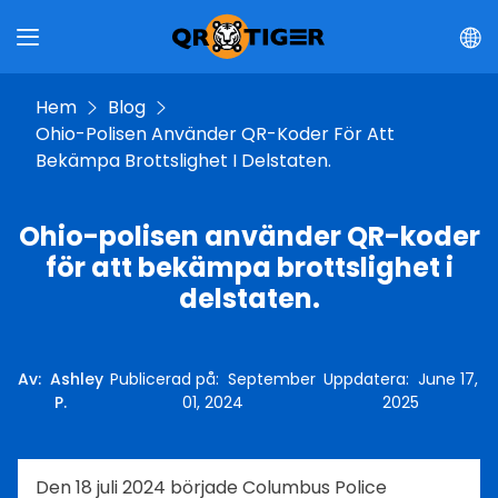
Hem
Blog
Ohio-Polisen Använder QR-Koder För Att
Bekämpa Brottslighet I Delstaten.
Ohio-polisen använder QR-koder
för att bekämpa brottslighet i
delstaten.
Av
:
Ashley
Publicerad på
:
September
Uppdatera
:
June 17,
P.
01, 2024
2025
Den 18 juli 2024 började Columbus Police