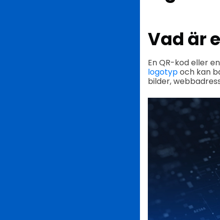
Vad är 
En QR-kod eller e
logotyp
och kan bä
bilder, webbadress