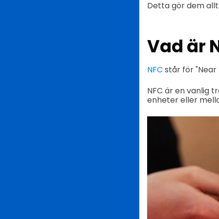
Detta gör dem allt
Vad är 
NFC
står för "Near
NFC är en vanlig 
enheter eller mell