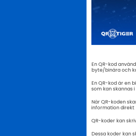
En QR-kod använde
byte/binära och ka
En QR-kod är en b
som kan skannas i 
När QR-koden ska
information direk
QR-koder kan skriv
Dessa koder kan sk