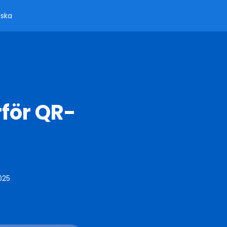
ska
för QR-
025