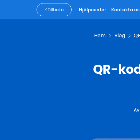
Tillbaka
Hjälpcenter
Kontakta os
Hem
Blog
QR
QR-kod
Av