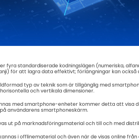
r fyra standardiserade kodningslägen (numeriska, alfan
nji) för att lagra data effektivt; förlängningar kan också
ildformad typ av teknik som är tillgänglig med smartph
horisontella och vertikala dimensioner.
nnas med smartphone-enheter kommer detta att visa da
t på användarens smartphoneskärm.
as ut på marknadsföringsmaterial och till och med distri
annas i offlinematerial och även när de visas online från