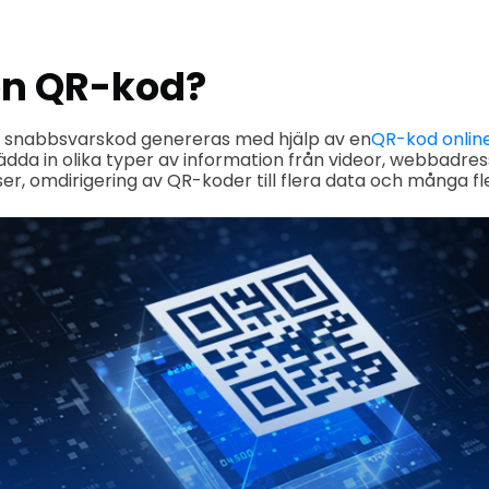
en QR-kod?
n snabbsvarskod genereras med hjälp av en
QR-kod onlin
dda in olika typer av information från videor, webbadress
er, omdirigering av QR-koder till flera data och många fle