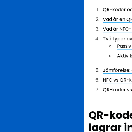
QR-koder oc
Vad är en Q
Vad är NFC-
Två typer a
Passi
Aktiv
Jämförelse:
NFC vs QR-k
QR-koder vs
QR-kode
lagrar 