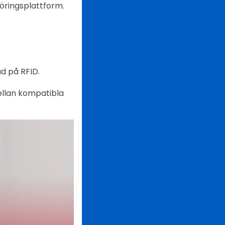
föringsplattform.
d på RFID.
ellan kompatibla