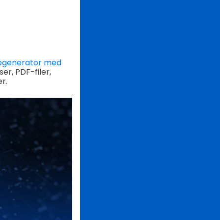
egenerator med
er, PDF-filer,
r.