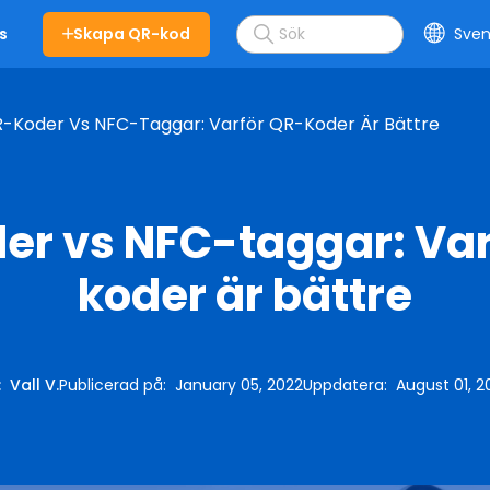
Skapa QR-kod
Sven
s
-Koder Vs NFC-Taggar: Varför QR-Koder Är Bättre
er vs NFC-taggar: Var
koder är bättre
:
Vall V.
Publicerad på
:
January 05, 2022
Uppdatera
:
August 01, 2