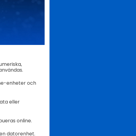
umeriska,
 användas.
one-enheter och
ta eller
bueras online.
 en datorenhet.