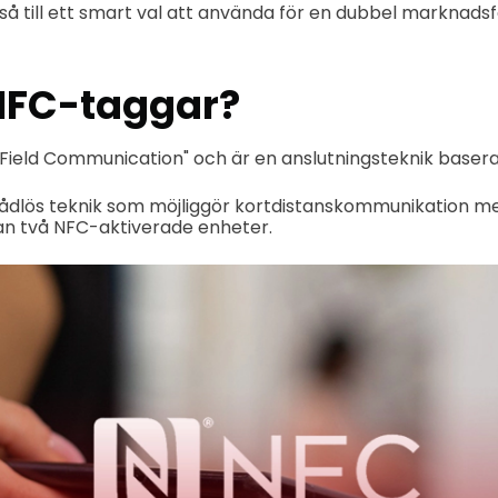
så till ett smart val att använda för en dubbel marknads
NFC-taggar?
 Field Communication" och är en anslutningsteknik basera
trådlös teknik som möjliggör kortdistanskommunikation m
an två NFC-aktiverade enheter.