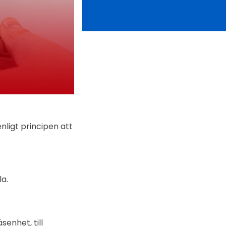
nligt principen att
a.
enhet, till