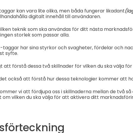
ggar kan vara lite olika, men båda fungerar likadant
(la
llhandahålla digitalt innehåll till användaren.
vilken teknik som ska användas för ditt nästa marknadsför
 ingen storlek som passar alla.
taggar har sina styrkor och svagheter, fördelar och nac
st syfte.
t att förstå dessa två skillnader för vilken du ska välja för
et också att förstå hur dessa teknologier kommer att han
kommer vi att fördjupa oss i skillnaderna mellan de två så 
 om vilken du ska välja för att aktivera ditt marknadsfö
sförteckning