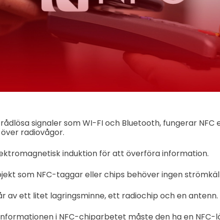
rådlösa signaler som WI-FI och Bluetooth, fungerar NFC e
 över radiovågor.
ktromagnetisk induktion för att överföra information.
ekt som NFC-taggar eller chips behöver ingen strömkäll
r av ett litet lagringsminne, ett radiochip och en antenn.
informationen i NFC-chiparbetet måste den ha en NFC-läs